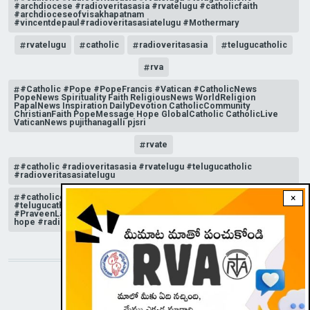
#archdiocese #radioveritasasia #rvatelugu #catholicfaith
#archdioceseofvisakhapatnam
#vincentdepaul#radioveritasasiatelugu #Mothermary
rvatelugu
catholic
radioveritasasia
telugucatholic
rva
#Catholic #Pope #PopeFrancis #Vatican #CatholicNews
PopeNews Spirituality Faith ReligiousNews WorldReligion
PapalNews Inspiration DailyDevotion CatholicCommunity
ChristianFaith PopeMessage Hope GlobalCatholic CatholicLive
VaticanNews pujithanagalli pjsri
rvate
#catholic #radioveritasasia #rvatelugu #telugucatholic
#radioveritasasiatelugu
#catholicchurchnews #catholictelugu #telugucatholic
×
#telugucatholicchurch #radioveritasasia #rvatelugu
#PraveenLakkisetti #reflection #advent #christmas #messageof
hope #radioveritas #rvatelugu #viral #insta
STAY CONNECTED WITH US!