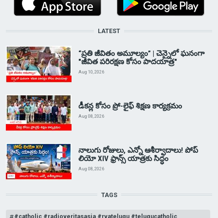
LATEST
“ప్రతి జీవితం అమూల్యం” | చెన్నైలో ఘనంగా
"జీవిత పరిరక్షణ కోసం పాదయాత్ర"
Aug 10, 2026
డీకన్ల కోసం ప్రో-లైఫ్ శిక్షణ కార్యక్రమం
Aug 08, 2026
నాలుగు రోజులు, ఎన్నో ఆశీర్వాదాలు! పోప్
లియో XIV ఫ్రాన్స్ యాత్రకు సిద్ధం
Aug 08, 2026
TAGS
#catholic #radioveritasasia #rvatelugu #telugucatholic