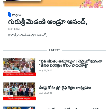
వార్తలు
గురుశ్రీ మెడంకి ఆండ్రూ ఆనంద్,
Sep 14, 2024
గురుశ్రీ మెడంకి ఆండ్రూ ఆనంద్,
LATEST
“ప్రతి జీవితం అమూల్యం” | చెన్నైలో ఘనంగా
"జీవిత పరిరక్షణ కోసం పాదయాత్ర"
Aug 10, 2026
డీకన్ల కోసం ప్రో-లైఫ్ శిక్షణ కార్యక్రమం
Aug 08, 2026