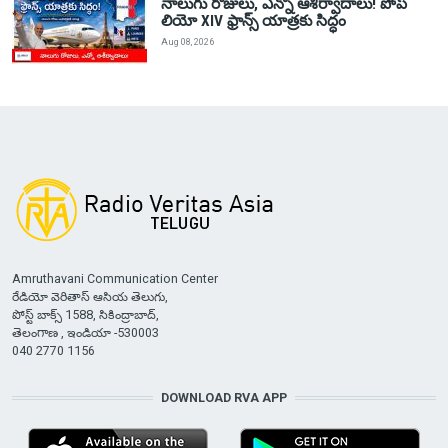
నాలుగు రోజులు, ఎన్నో ఆశీర్వాదాలు! పోప్
లియో XIV ఫ్రాన్స్ యాత్రకు సిద్ధం
Aug 08, 2026
Amruthavani Communication Center
రేడియో వెరితాస్ ఆసియ తెలుగు,
పోస్ట్ బాక్స్ 1588, సికింద్రాబాద్,
తెలంగాణ , ఇండియా -530003
040 2770 1156
DOWNLOAD RVA APP