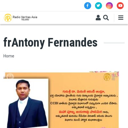
Skip to main content
frAntony Fernandes
Breadcrumb
Home