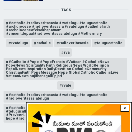
TAGS
#catholic #radioveritasasia #rvatelugu #telugucatholic
#archdiocese #radioveritasasia #rvatelugu #catholicfaith
#archdioceseofvisakhapatnam
#vincentdepaul#radioveritasasiatelugu #Mothermary
rvatelugu
catholic
radioveritasasia
telugucatholic
rva
#Catholic #Pope #PopeFrancis #Vatican #CatholicNews
PopeNews Spirituality Faith ReligiousNews WorldReligion
PapalNews Inspiration DailyDevotion CatholicCommunity
ChristianFaith PopeMessage Hope GlobalCatholic CatholicLive
VaticanNews pujithanagalli pjsri
rvate
#catholic #radioveritasasia #rvatelugu #telugucatholic
#radioveritasasiatelugu
#catholicchurchnews #catholictelugu #telugucatholic
×
#telugucatholicchurch #radioveritasasia #rvatelugu
#PraveenLakkisetti #reflection #advent #christmas #messageof
hope #radioveritas #rvatelugu #viral #insta