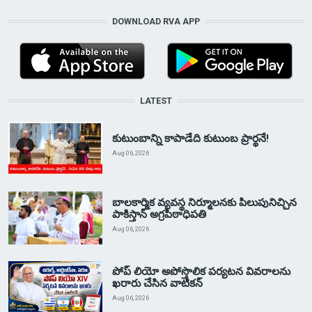
DOWNLOAD RVA APP
LATEST
కుటుంబాన్ని కాపాడేది కుటుంబ ప్రార్థనే!
Aug 06, 2026
బాలకార్మిక వ్యవస్థ నిర్మూలనకు పిలుపునిచ్చిన
పాకిస్తాన్ అగ్రపీఠాధిపతి
Aug 06, 2026
పోప్ లియో అపోస్తొలిక పర్యటన వివరాలను
ఖరారు చేసిన వాటికన్
Aug 06, 2026