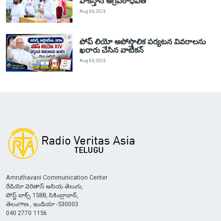
పాకిస్తాన్ అగ్రపీఠాధిపతి
Aug 06, 2026
పోప్ లియో అపోస్తొలిక పర్యటన వివరాలను
ఖరారు చేసిన వాటికన్
Aug 06, 2026
Amruthavani Communication Center
రేడియో వెరితాస్ ఆసియ తెలుగు,
పోస్ట్ బాక్స్ 1588, సికింద్రాబాద్,
తెలంగాణ , ఇండియా -530003
040 2770 1156