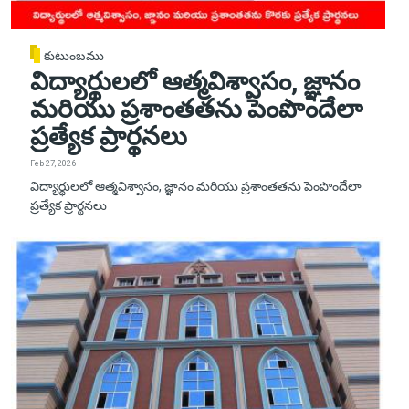
కుటుంబము
విద్యార్థులలో ఆత్మవిశ్వాసం, జ్ఞానం
మరియు ప్రశాంతతను పెంపొందేలా
ప్రత్యేక ప్రార్థనలు
Feb 27, 2026
విద్యార్థులలో ఆత్మవిశ్వాసం, జ్ఞానం మరియు ప్రశాంతతను పెంపొందేలా
ప్రత్యేక ప్రార్థనలు