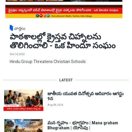
వార్తలు
పాఠశాలల్లో క్రైస్తవ చిహ్నాలను
తొలిగించాలి - ఒక హిందూ సంఘం
Feb 14, 2024
Hindu Group Threatens Christian Schools
LATEST
జాతీయ యువత దినోత్సవ ఆదివారం ఆగస్టు
9న
Aug 08, 2026
మన గృహం - భూగ్రహం | Mana gruham
Bhugraham | యోసేపు |