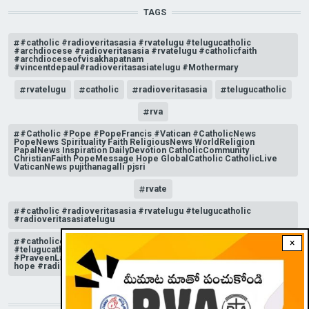
TAGS
#catholic #radioveritasasia #rvatelugu #telugucatholic
#archdiocese #radioveritasasia #rvatelugu #catholicfaith
#archdioceseofvisakhapatnam
#vincentdepaul#radioveritasasiatelugu #Mothermary
rvatelugu
catholic
radioveritasasia
telugucatholic
rva
#Catholic #Pope #PopeFrancis #Vatican #CatholicNews
PopeNews Spirituality Faith ReligiousNews WorldReligion
PapalNews Inspiration DailyDevotion CatholicCommunity
ChristianFaith PopeMessage Hope GlobalCatholic CatholicLive
VaticanNews pujithanagalli pjsri
rvate
#catholic #radioveritasasia #rvatelugu #telugucatholic
#radioveritasasiatelugu
#catholicchurchnews #catholictelugu #telugucatholic
×
#telugucatholicchurch #radioveritasasia #rvatelugu
#PraveenLakkisetti #reflection #advent #christmas #messageof
hope #radioveritas #rvatelugu #viral #insta
STAY CONNECTED WITH US!