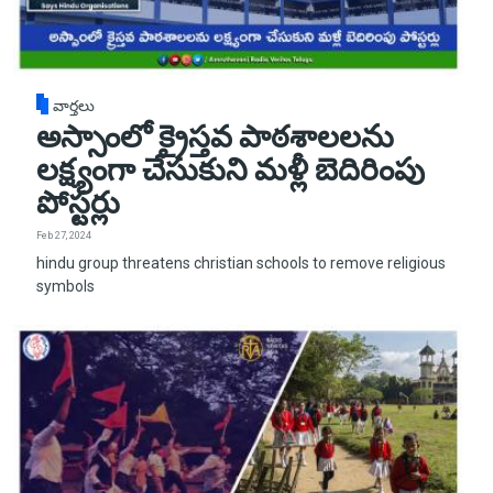
వార్తలు
అస్సాంలో క్రైస్తవ పాఠశాలలను
లక్ష్యంగా చేసుకుని మళ్లీ బెదిరింపు
పోస్టర్లు
Feb 27, 2024
hindu group threatens christian schools to remove religious
symbols