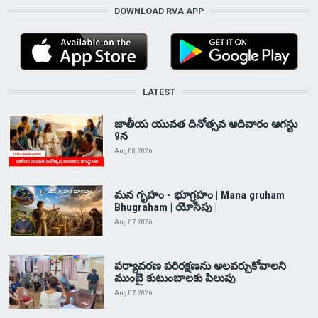
DOWNLOAD RVA APP
LATEST
జాతీయ యువత దినోత్సవ ఆదివారం ఆగస్టు
9న
Aug 08, 2026
మన గృహం - భూగ్రహం | Mana gruham
Bhugraham | యోసేపు |
Aug 07, 2026
పర్యావరణ పరిరక్షణను అలవర్చుకోవాలని
ముంబై కుటుంబాలకు పిలుపు
Aug 07, 2026