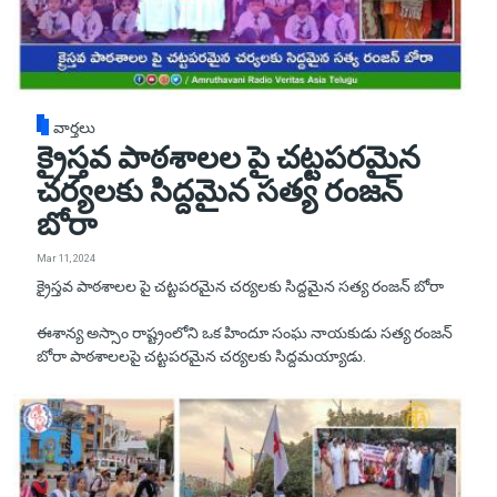
వార్తలు
క్రైస్తవ పాఠశాలల పై చట్టపరమైన
చర్యలకు సిద్దమైన సత్య రంజన్
బోరా
Mar 11, 2024
క్రైస్తవ పాఠశాలల పై చట్టపరమైన చర్యలకు సిద్దమైన సత్య రంజన్ బోరా
ఈశాన్య అస్సాం రాష్ట్రంలోని ఒక హిందూ సంఘ నాయకుడు సత్య రంజన్
బోరా పాఠశాలలపై చట్టపరమైన చర్యలకు సిద్దమయ్యాడు.