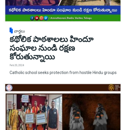
వార్తలు
కథోలిక పాఠశాలలు హిందూ
సంఘాల నుండి రక్షణ
కోరుతున్నాయి
Feb 20, 2024
Catholic school seeks protection from hostile Hindu groups