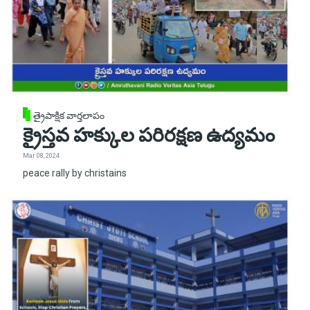
త్రైపాక్షిక వార్తలాపం
క్రైస్తవ హక్కుల పరిరక్షణ ఉద్యమం
Mar 08, 2024
peace rally by christains