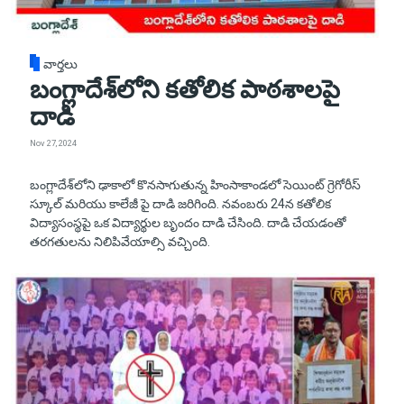
వార్తలు
బంగ్లాదేశ్‌లోని కతోలిక పాఠశాలపై
దాడి
Nov 27, 2024
బంగ్లాదేశ్‌లోని ఢాకాలో కొనసాగుతున్న హింసాకాండలో సెయింట్ గ్రెగోరీస్
స్కూల్ మరియు కాలేజీ పై దాడి జరిగింది. నవంబరు 24న కతోలిక
విద్యాసంస్థపై ఒక విద్యార్థుల బృందం దాడి చేసింది. దాడి చేయడంతో
తరగతులను నిలిపివేయాల్సి వచ్చింది.