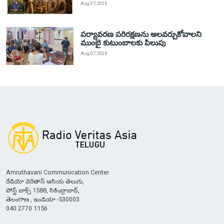
Aug 07, 2026
పర్యావరణ పరిరక్షణను అలవర్చుకోవాలని
ముంబై కుటుంబాలకు పిలుపు
Aug 07, 2026
Amruthavani Communication Center
రేడియో వెరితాస్ ఆసియ తెలుగు,
పోస్ట్ బాక్స్ 1588, సికింద్రాబాద్,
తెలంగాణ , ఇండియా -530003
040 2770 1156