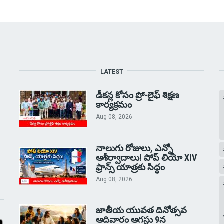
LATEST
డీకన్ల కోసం ప్రో-లైఫ్ శిక్షణ
కార్యక్రమం
Aug 08, 2026
నాలుగు రోజులు, ఎన్నో
ఆశీర్వాదాలు! పోప్ లియో XIV
ఫ్రాన్స్ యాత్రకు సిద్ధం
Aug 08, 2026
జాతీయ యువత దినోత్సవ
ఆదివారం ఆగస్టు 9న