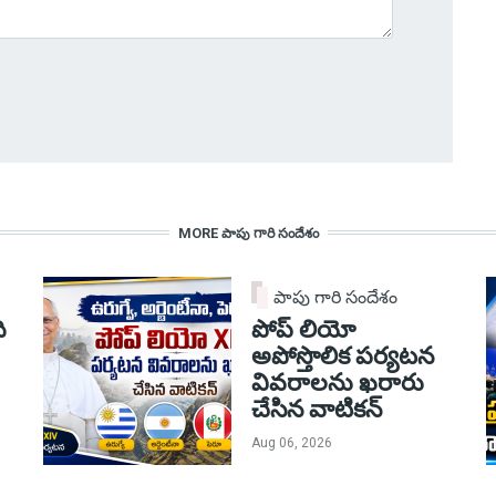
MORE పాపు గారి సందేశం
పాపు గారి సందేశం
ి
పోప్ లియో
అపోస్తొలిక పర్యటన
వివరాలను ఖరారు
చేసిన వాటికన్
Aug 06, 2026