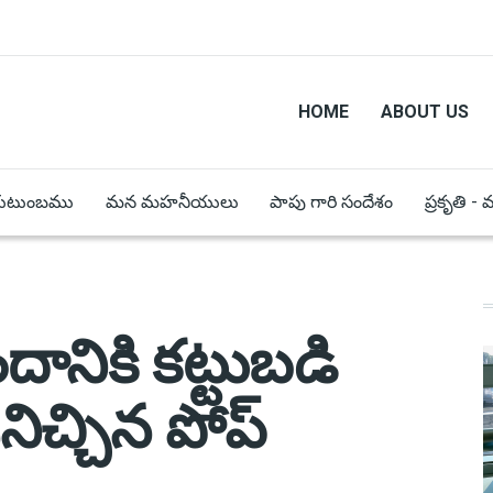
HOME
ABOUT US
కుటుంబము
మన మహనీయులు
పాపు గారి సందేశం
ప్రకృతి -
దానికి కట్టుబడి
ిచ్చిన పోప్