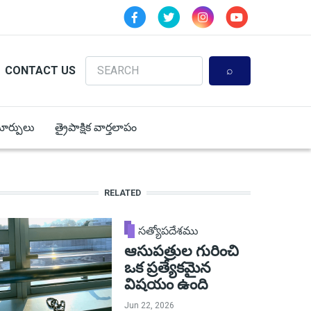
Search
CONTACT US
 మార్పులు
త్రైపాక్షిక వార్తలాపం
RELATED
సత్యోపదేశము
ఆసుపత్రుల గురించి
ఒక ప్రత్యేకమైన
విషయం ఉంది
Jun 22, 2026