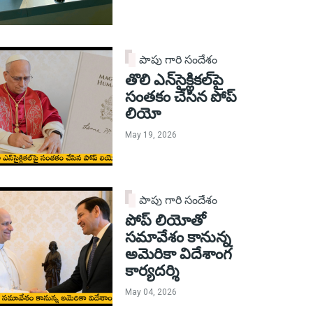
పాపు గారి సందేశం
తొలి ఎన్‌సైక్లికల్‌పై
సంతకం చేసిన పోప్
లియో
May 19, 2026
పాపు గారి సందేశం
పోప్ లియోతో
సమావేశం కానున్న
అమెరికా విదేశాంగ
కార్యదర్శి
May 04, 2026