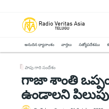
Skip to main content
అనుదిన ధ్యానాంశం
వార్తలు
సత్యోపదేశము
పాపు గారి సందేశం
గాజా శాంతి ఒప్పం
ఉండాలని పిలుపున