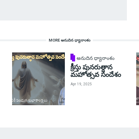
MORE అనుదిన ధ్యానాంశం
అనుదిన ధ్యానాంశం
క్రీస్తు పునరుత్ధాన
మహోత్సవ సందేశం
Apr 19, 2025