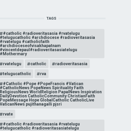
TAGS
#catholic #radioveritasasia #rvatelugu
#telugucatholic #archdiocese #radioveritasasia
#rvatelugu #catholicfaith
#archdioceseofvisakhapatnam
#vincentdepaul#radioveritasasiatelugu
#Mothermary
rvatelugu
catholic
radioveritasasia
telugucatholic
rva
#Catholic #Pope #PopeFrancis #Vatican
#CatholicNews PopeNews Spirituality Faith
ReligiousNews WorldReligion PapalNews Inspiration
DailyDevotion CatholicCommunity ChristianFaith
PopeMessage Hope GlobalCatholic CatholicLive
VaticanNews pujithanagalli pjsri
rvate
#catholic #radioveritasasia #rvatelugu
#telugucatholic #radioveritasasiatelugu