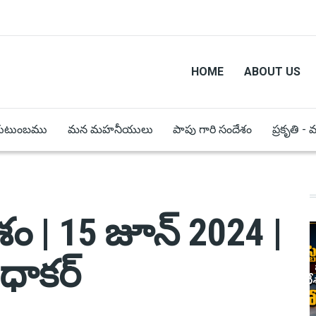
HOME
ABOUT US
కుటుంబము
మన మహనీయులు
పాపు గారి సందేశం
ప్రకృతి -
ం | 15 జూన్ 2024 |
ుధాకర్