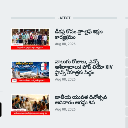
LATEST
డీకన్ల కోసం ప్రో-లైఫ్ శిక్షణ
కార్యక్రమం
Aug 08, 2026
నాలుగు రోజులు, ఎన్నో
ఆశీర్వాదాలు! పోప్ లియో XIV
ఫ్రాన్స్ యాత్రకు సిద్ధం
Aug 08, 2026
జాతీయ యువత దినోత్సవ
ఆదివారం ఆగస్టు 9న
Aug 08, 2026