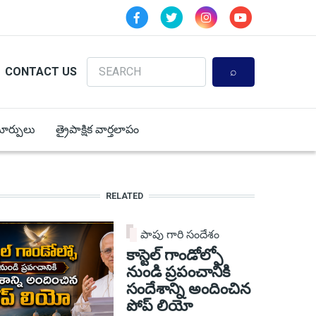
Search
CONTACT US
 మార్పులు
త్రైపాక్షిక వార్తలాపం
RELATED
పాపు గారి సందేశం
కాస్టెల్ గాండోల్ఫో
నుండి ప్రపంచానికి
సందేశాన్ని అందించిన
పోప్ లియో