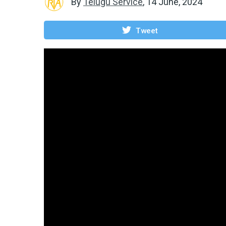
By
Telugu Service
,
14 June, 2024
Tweet