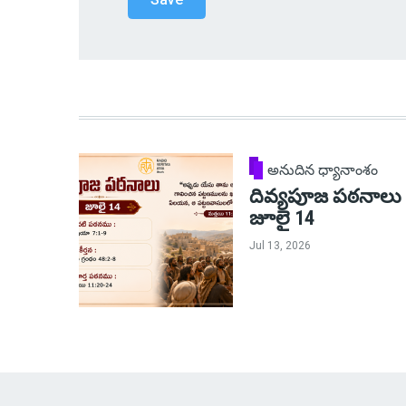
అనుదిన ధ్యానాంశం
దివ్యపూజ పఠనాలు
జూలై 14
Jul 13, 2026