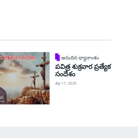
అనుదిన ధ్యానాంశం
పవిత్ర శుక్రవార ప్రత్యేక
సందేశం
Apr 17, 2025