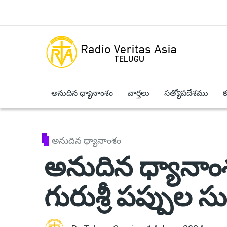
Skip to main content
అనుదిన ధ్యానాంశం
వార్తలు
సత్యోపదేశము
అనుదిన ధ్యానాంశం
అనుదిన ధ్యానాంశ
గురుశ్రీ పప్పుల స