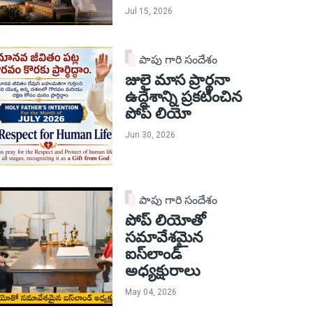
Jul 15, 2026
పాపు గారి సందేశం
జులై మాస ప్రార్థనా
ఉద్దేశాన్ని ప్రకటించిన
పోప్ లియో
Jun 30, 2026
పాపు గారి సందేశం
పోప్ లియోతో
సమావేశమైన
ఐస్‌లాండ్
అధ్యక్షురాలు
May 04, 2026