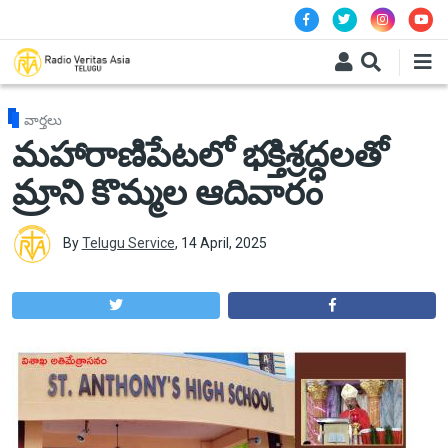
Skip to main content
వార్తలు
మహారాణిపేటలో భక్తిశ్రద్ధలతో
మ్రాని కొమ్మల ఆదివారం
By
Telugu Service
,
14 April, 2025