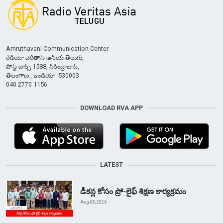
Amruthavani Communication Center
రేడియో వెరితాస్ ఆసియ తెలుగు,
పోస్ట్ బాక్స్ 1588, సికింద్రాబాద్,
తెలంగాణ , ఇండియా -530003
040 2770 1156
DOWNLOAD RVA APP
LATEST
డీకన్ల కోసం ప్రో-లైఫ్ శిక్షణ కార్యక్రమం
Aug 08, 2026