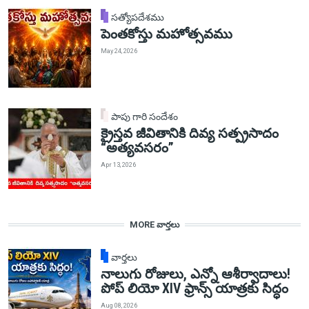
సత్యోపదేశము
పెంతకోస్తు మహోత్సవము
May 24, 2026
పాపు గారి సందేశం
క్రైస్తవ జీవితానికి దివ్య సత్ప్రసాదం
“అత్యవసరం”
Apr 13, 2026
MORE వార్తలు
వార్తలు
నాలుగు రోజులు, ఎన్నో ఆశీర్వాదాలు!
పోప్ లియో XIV ఫ్రాన్స్ యాత్రకు సిద్ధం
Aug 08, 2026