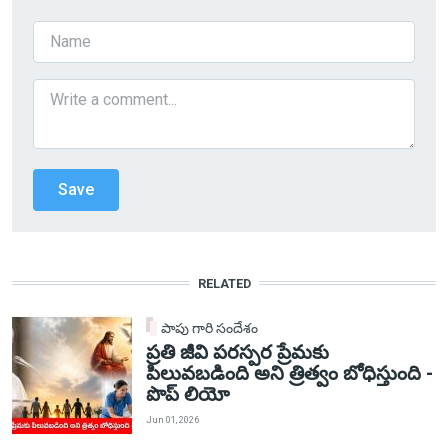
RELATED
పాపు గారి సందేశం
ప్రతి జీవి పరస్పర ప్రేమకు
పిలువబడింది అని త్రిత్వం బోధిస్తుంది -
పొప్ లియో
Jun 01, 2026