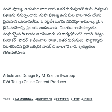
మహా పూజ్య ఉడుమల బాల గారు ఇతర గురువులతో కలసి దివ్యబలి
పూజను సమర్పించారు. మహా పూజ్య ఉడుమల బాల గారు యేసు
ప్రభువుని యెరూషలేము పురప్రవేశము’ను వివరిస్తూ అమూల్య మైన
దైవ సందేశాన్ని ప్రజలకు అందించారు. విచారణ గాయక బృందం
మధురమైన గీతాలను ఆలపించారు. ఈ కార్యక్రమంలో ఫాదర్ శివ్వం
సుధాకర్ , ఫాదర్ కె వేలంగాని రాజు , ఇతర గురువులు పాల్గొన్నారు.
సహకరించిన ప్రతి ఒక్కరికి ఫాదర్ డి బాలశౌరి గారు కృతజ్ఞతలు
తెలియజేసారు.
Article and Design By M. Kranthi Swaroop
RVA Telugu Online Content Producer
TAGS
PALMSUNDAY
HOLYWEEK
PRAYERS
LENT
JESUS