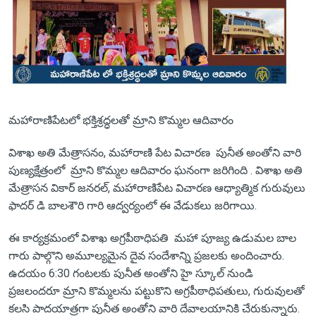
మహారాణిపేటలో భక్తిశ్రద్ధలతో మ్రాని కొమ్మల ఆదివారం
విశాఖ అతి మేత్రాసనం, మహారాణి పేట విచారణ పునీత అంతోని వారి
పుణ్యక్షేత్రంలో మ్రాని కొమ్మల ఆదివారం ఘనంగా జరిగింది . విశాఖ అతి
మేత్రాసన వికార్ జనరల్, మహారాణిపేట విచారణ ఆధ్యాత్మిక గురువులు
ఫాదర్ డి బాలశౌరి గారి ఆద్వర్యంలో ఈ వేడుకలు జరిగాయి.
ఈ కార్యక్రమంలో విశాఖ అగ్రపీఠాధిపతి మహా పూజ్య ఉడుమల బాల
గారు పాల్గొని అమూల్యమైన దైవ సందేశాన్ని ప్రజలకు అందించారు.
ఉదయం 6:30 గంటలకు పునీత అంతోని హై స్కూల్ నుండి
ప్రజలందరూ మ్రాని కొమ్మలను పట్టుకొని అగ్రపీఠాధిపతులు, గురువులతో
కలసి పాదయాత్రగా పునీత అంతోని వారి దేవాలయానికి చేరుకున్నారు.