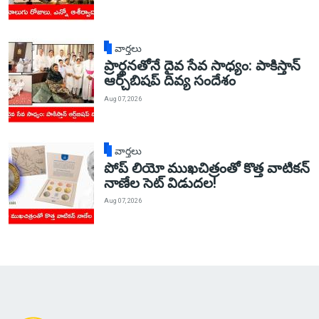
వార్తలు
ప్రార్థనతోనే దైవ సేవ సాధ్యం: పాకిస్తాన్‌
ఆర్చ్‌బిషప్ దివ్య సందేశం
Aug 07, 2026
వార్తలు
పోప్ లియో ముఖచిత్రంతో కొత్త వాటికన్
నాణేల సెట్ విడుదల!
Aug 07, 2026