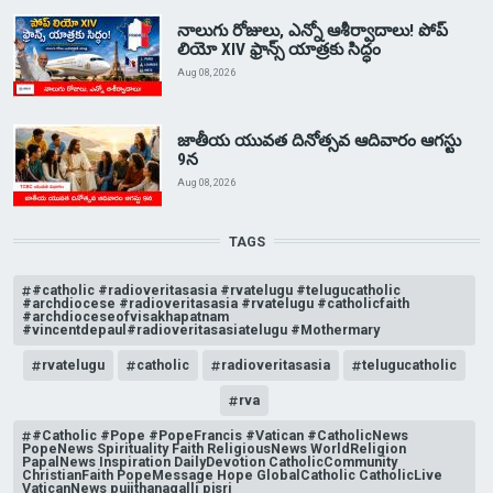
నాలుగు రోజులు, ఎన్నో ఆశీర్వాదాలు! పోప్
లియో XIV ఫ్రాన్స్ యాత్రకు సిద్ధం
Aug 08, 2026
జాతీయ యువత దినోత్సవ ఆదివారం ఆగస్టు
9న
Aug 08, 2026
TAGS
#catholic #radioveritasasia #rvatelugu #telugucatholic
#archdiocese #radioveritasasia #rvatelugu #catholicfaith
#archdioceseofvisakhapatnam
#vincentdepaul#radioveritasasiatelugu #Mothermary
rvatelugu
catholic
radioveritasasia
telugucatholic
rva
#Catholic #Pope #PopeFrancis #Vatican #CatholicNews
PopeNews Spirituality Faith ReligiousNews WorldReligion
PapalNews Inspiration DailyDevotion CatholicCommunity
ChristianFaith PopeMessage Hope GlobalCatholic CatholicLive
VaticanNews pujithanagalli pjsri