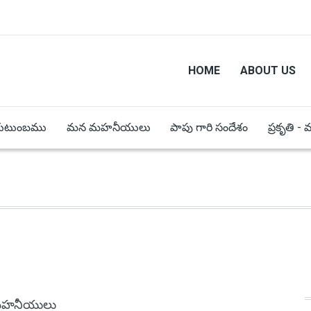
HOME
ABOUT US
కుటుంబము
మన మహనీయులు
పాపు గారి సందేశం
ప్రకృతి -
హనీయులు