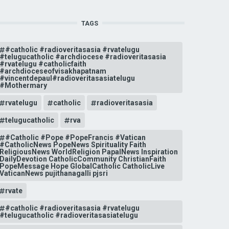
TAGS
#catholic #radioveritasasia #rvatelugu
#telugucatholic #archdiocese #radioveritasasia
#rvatelugu #catholicfaith
#archdioceseofvisakhapatnam
#vincentdepaul#radioveritasasiatelugu
#Mothermary
rvatelugu
catholic
radioveritasasia
telugucatholic
rva
#Catholic #Pope #PopeFrancis #Vatican
#CatholicNews PopeNews Spirituality Faith
ReligiousNews WorldReligion PapalNews Inspiration
DailyDevotion CatholicCommunity ChristianFaith
PopeMessage Hope GlobalCatholic CatholicLive
VaticanNews pujithanagalli pjsri
rvate
#catholic #radioveritasasia #rvatelugu
#telugucatholic #radioveritasasiatelugu