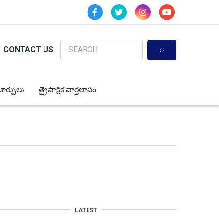
Search
CONTACT US
 మార్పులు
త్రైపాక్షిక వార్తలాపం
LATEST