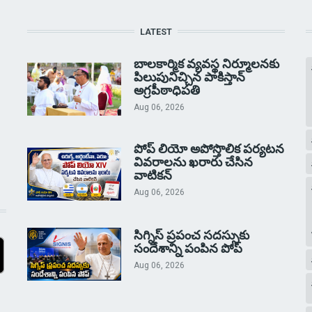
LATEST
బాలకార్మిక వ్యవస్థ నిర్మూలనకు
పిలుపునిచ్చిన పాకిస్తాన్
అగ్రపీఠాధిపతి
Aug 06, 2026
పోప్ లియో అపోస్తొలిక పర్యటన
వివరాలను ఖరారు చేసిన
వాటికన్
Aug 06, 2026
సిగ్నిస్ ప్రపంచ సదస్సుకు
సందేశాన్ని పంపిన పోప్
Aug 06, 2026