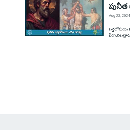
పునీత 
Aug 23, 2024
బర్తలోమయి పన
పేర్కొనబడ్డ