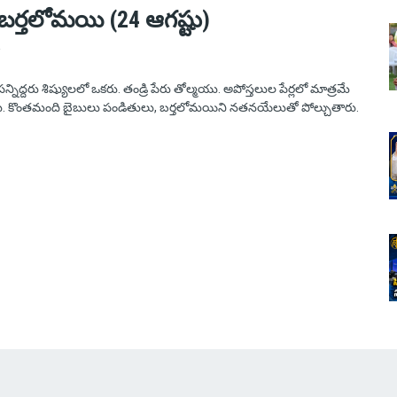
బర్తలోమయి (24 ఆగష్టు)
్నిద్దరు శిష్యులలో ఒకరు. తండ్రి పేరు తోల్మయు. అపోస్తలుల పేర్లలో మాత్రమే
ారు. కొంతమంది బైబులు పండితులు, బర్తలోమయిని నతనయేలుతో పోల్చుతారు.