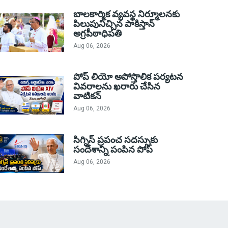
బాలకార్మిక వ్యవస్థ నిర్మూలనకు
పిలుపునిచ్చిన పాకిస్తాన్
అగ్రపీఠాధిపతి
Aug 06, 2026
పోప్ లియో అపోస్తొలిక పర్యటన
వివరాలను ఖరారు చేసిన
వాటికన్
Aug 06, 2026
సిగ్నిస్ ప్రపంచ సదస్సుకు
సందేశాన్ని పంపిన పోప్
Aug 06, 2026