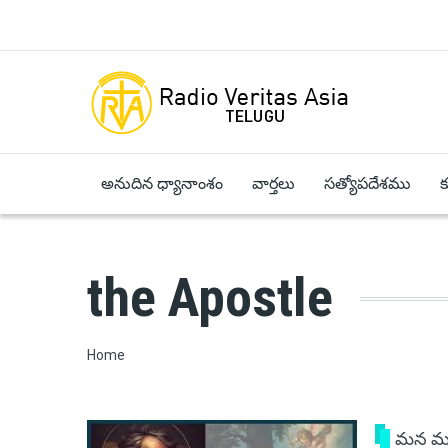
Skip to main content
అనుదిన ధ్యానాంశం
వార్తలు
సత్యోపదేశము
the Apostle
Breadcrumb
Home
మన మ