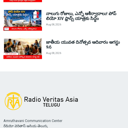
నాలుగు రోజులు, ఎన్నో ఆశీర్వాదాలు! పోప్
లియో XIV ఫ్రాన్స్ యాత్రకు సిద్ధం
Aug 08, 2026
జాతీయ యువత దినోత్సవ ఆదివారం ఆగస్టు
9న
Aug 08, 2026
Amruthavani Communication Center
రేడియో వెరితాస్ ఆసియ తెలుగు,