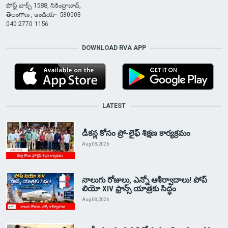
పోస్ట్ బాక్స్ 1588, సికింద్రాబాద్,
తెలంగాణ , ఇండియా -530003
040 2770 1156
DOWNLOAD RVA APP
LATEST
డీకన్ల కోసం ప్రో-లైఫ్ శిక్షణ కార్యక్రమం
Aug 08, 2026
నాలుగు రోజులు, ఎన్నో ఆశీర్వాదాలు! పోప్
లియో XIV ఫ్రాన్స్ యాత్రకు సిద్ధం
Aug 08, 2026