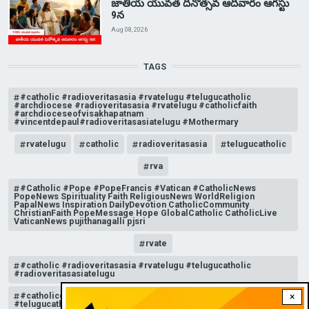
జాతీయ యువత దినోత్సవ ఆదివారం ఆగస్టు
9న
Aug 08, 2026
TAGS
#catholic #radioveritasasia #rvatelugu #telugucatholic
#archdiocese #radioveritasasia #rvatelugu #catholicfaith
#archdioceseofvisakhapatnam
#vincentdepaul#radioveritasasiatelugu #Mothermary
rvatelugu
catholic
radioveritasasia
telugucatholic
rva
#Catholic #Pope #PopeFrancis #Vatican #CatholicNews
PopeNews Spirituality Faith ReligiousNews WorldReligion
PapalNews Inspiration DailyDevotion CatholicCommunity
ChristianFaith PopeMessage Hope GlobalCatholic CatholicLive
VaticanNews pujithanagalli pjsri
rvate
#catholic #radioveritasasia #rvatelugu #telugucatholic
#radioveritasasiatelugu
#catholicchurchnews #catholictelugu #telugucatholic
×
#telugucatholicchurch #radioveritasasia #rvatelugu