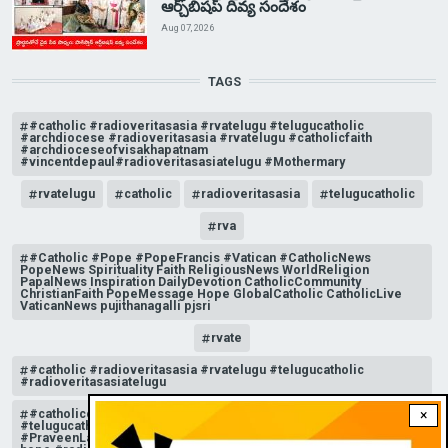
ఆర్చ్‌బిషప్ దివ్య సందేశం
Aug 07, 2026
TAGS
#catholic #radioveritasasia #rvatelugu #telugucatholic
#archdiocese #radioveritasasia #rvatelugu #catholicfaith
#archdioceseofvisakhapatnam
#vincentdepaul#radioveritasasiatelugu #Mothermary
rvatelugu
catholic
radioveritasasia
telugucatholic
rva
#Catholic #Pope #PopeFrancis #Vatican #CatholicNews
PopeNews Spirituality Faith ReligiousNews WorldReligion
PapalNews Inspiration DailyDevotion CatholicCommunity
ChristianFaith PopeMessage Hope GlobalCatholic CatholicLive
VaticanNews pujithanagalli pjsri
rvate
#catholic #radioveritasasia #rvatelugu #telugucatholic
#radioveritasasiatelugu
#catholicchurchnews #catholictelugu #telugucatholic
×
#telugucatholicchurch #radioveritasasia #rvatelugu
#PraveenLakkisetti #reflection #advent #christmas #messageof