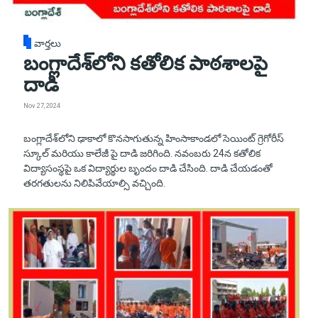
వార్తలు
బంగ్లాదేశ్‌లోని కతోలిక పాఠశాలపై
దాడి
Nov 27, 2024
బంగ్లాదేశ్‌లోని ఢాకాలో కొనసాగుతున్న హింసాకాండలో సెయింట్ గ్రెగోరీస్
స్కూల్ మరియు కాలేజీ పై దాడి జరిగింది. నవంబరు 24న కతోలిక
విద్యాసంస్థపై ఒక విద్యార్థుల బృందం దాడి చేసింది. దాడి చేయడంతో
తరగతులను నిలిపివేయాల్సి వచ్చింది.