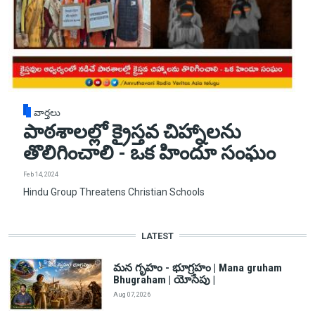
వార్తలు
పాఠశాలల్లో క్రైస్తవ చిహ్నాలను
తొలిగించాలి - ఒక హిందూ సంఘం
Feb 14, 2024
Hindu Group Threatens Christian Schools
LATEST
మన గృహం - భూగ్రహం | Mana gruham
Bhugraham | యోసేపు |
Aug 07, 2026