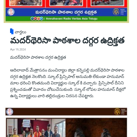
వార్తలు
మదర్‌థెరిసా పాఠశాల దగ్గర ఉద్రిక్తత
Apr 19, 2024
మదర్‌థెరిసా పాఠశాల దగ్గర ఉద్రిక్తత
ఆదిలాబాద్ మేత్రాసనం మంచిర్యాల జిల్లా కన్నెపల్లి మదర్‌థెరిసా పాఠశాల
దగ్గర ఉద్రిక్తత నెలకొంది. స్కూల్ ప్రిన్సిపాల్ అనుమతి లేకుండా హనుమాన్
మాల ధరించి కొంతమంది విద్యార్థుల స్కూల్ కి వచ్చారు. ప్రిన్సిపాల్ దీనిని
ప్రశ్నించడంతో వివాదం చోటుచేసుకుంది. స్కూల్‌ లోపల హనుమాన్‌ దీక్షలో
ఉన్న విద్యార్థులు వారి తల్లిదండ్రుల నిరసన చేపట్టారు.