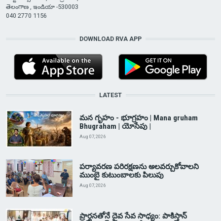
తెలంగాణ , ఇండియా -530003
040 2770 1156
DOWNLOAD RVA APP
LATEST
మన గృహం - భూగ్రహం | Mana gruham
Bhugraham | యోసేపు |
Aug 07, 2026
పర్యావరణ పరిరక్షణను అలవర్చుకోవాలని
ముంబై కుటుంబాలకు పిలుపు
Aug 07, 2026
ప్రార్థనతోనే దైవ సేవ సాధ్యం: పాకిస్తాన్‌