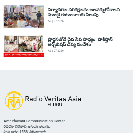
పర్యావరణ పరిరక్షణను అలవర్చుకోవాలని
ముంబై కుటుంబాలకు పిలుపు
Aug 07, 2026
ప్రార్థనతోనే దైవ సేవ సాధ్యం: పాకిస్తాన్‌
ఆర్చ్‌బిషప్ దివ్య సందేశం
Aug 07, 2026
Amruthavani Communication Center
రేడియో వెరితాస్ ఆసియ తెలుగు,
పోస్ట్ బాక్స్ 1588, సికింద్రాబాద్,