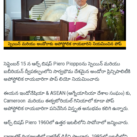
సెప్టెంబర్ 15 న ఆర్చ్ బిషప్ Piero Pioppoను స్పెయిన్ మరియు
ఐబీరియన్ ద్వీపకల్పంలోని సార్వభౌమ దేశమైన అండోరా ప్రిన్సిపాలిటీకి
అపోస్టోలిక రాయబారిగా పొప్ లియో నియమించారు
ఈయన ఇండోనేషియా & ASEAN (ఆగ్నేయాసియా దేశాల సంఘం) కు,
Cameroon మరియు ఈక్వటోరియల్ గినియాలో కూడా పోప్
అపోస్టోలిక రాయబారిగా పనిచేసిన విస్తృత అనుభవం కలిగి ఉన్నారు.
ఆర్చ్ బిషప్ Piero 1960లో ఉత్తర ఇటలీలోని సావోనాలో జన్మించారు.
డాగ్మాటిక్ థియాలజీలో డాక్టరేట్ డిగ్రీని పొందారు, 1985లో ఇటలీలోని