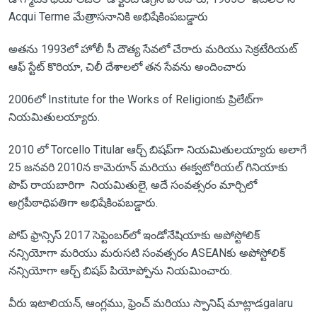
Acqui Terme మేత్రాసనానికి అభిషేకింపబడ్డారు
అతను 1993లో హోలీ సీ దౌత్య సేవలో చేరారు మరియు సెక్రటేరియట్
ఆఫ్ స్టేట్ కొరియా, చిలీ దేశాలలో తన సేవను అందించారు
2006లో Institute for the Works of Religionకు ప్రిలేట్‌గా
నియమితులయ్యారు.
2010 లో Torcello Titular ఆర్చ్ బిషప్‌గా నియమితులయ్యారు అలాగే
25 జనవరి 2010న కామెరూన్ మరియు ఈక్వటోరియల్ గినియాకు
పొప్ రాయబారిగా నియమితులై, అదే సంవత్సరం మార్చిలో
అగ్రపీఠాధిపతిగా అభిషేకింపబడ్డారు.
పోప్ ఫ్రాన్సిస్ 2017 సెప్టెంబర్‌లో ఇండోనేషియాకు అపోస్టోలిక్
నన్సియోగా మరియు మరుసటి సంవత్సరం ASEANకు అపోస్టోలిక్
నన్సియోగా ఆర్చ్ బిషప్ పియోప్పోను నియమించారు.
వీరు ఇటాలియన్, ఆంగ్లము, ఫ్రెంచ్ మరియు స్పానిష్ మాట్లాడgalaru