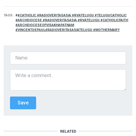
TAGS
#CATHOLIC #RADIOVERITASASIA #RVATELUGU #TELUGUCATHOLIC
#ARCHDIOCESE #RADIOVERITASASIA #RVATELUGU #CATHOLICFAITH
#ARCHDIOCESEOFVISAKHAPATNAM
#VINCENTDEPAUL#RADIOVERITASASIATELUGU #MOTHERMARY
RELATED