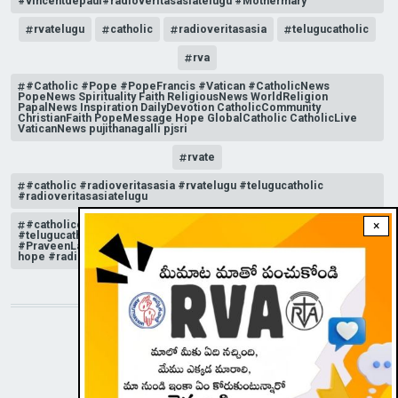
#vincentdepaul#radioveritasasiatelugu #Mothermary
rvatelugu
catholic
radioveritasasia
telugucatholic
rva
#Catholic #Pope #PopeFrancis #Vatican #CatholicNews
PopeNews Spirituality Faith ReligiousNews WorldReligion
PapalNews Inspiration DailyDevotion CatholicCommunity
ChristianFaith PopeMessage Hope GlobalCatholic CatholicLive
VaticanNews pujithanagalli pjsri
rvate
#catholic #radioveritasasia #rvatelugu #telugucatholic
#radioveritasasiatelugu
#catholicchurchnews #catholictelugu #telugucatholic
×
#telugucatholicchurch #radioveritasasia #rvatelugu
#PraveenLakkisetti #reflection #advent #christmas #messageof
hope #radioveritas #rvatelugu #viral #insta
STAY CONNECTED WITH US!