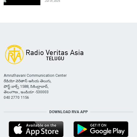
Jul 31, 2026
Amruthavani Communication Center
రేడియో వెరితాస్ ఆసియ తెలుగు,
పోస్ట్ బాక్స్ 1588, సికింద్రాబాద్,
తెలంగాణ , ఇండియా -530003
040 2770 1156
DOWNLOAD RVA APP