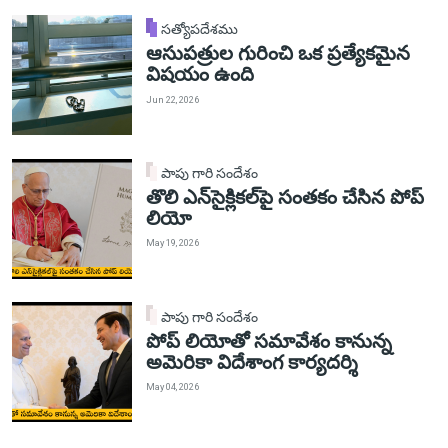
సత్యోపదేశము
ఆసుపత్రుల గురించి ఒక ప్రత్యేకమైన
విషయం ఉంది
Jun 22, 2026
పాపు గారి సందేశం
తొలి ఎన్‌సైక్లికల్‌పై సంతకం చేసిన పోప్
లియో
May 19, 2026
పాపు గారి సందేశం
పోప్ లియోతో సమావేశం కానున్న
అమెరికా విదేశాంగ కార్యదర్శి
May 04, 2026