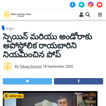
Skip to main content
వార్తలు
స్పెయిన్ మరియు అండోరాకు
అపోస్టోలిక రాయబారిని
నియమించిన పోప్
By
Telugu Service
,
18 September, 2025