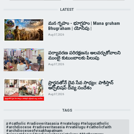
LATEST
మన గృహం - భూగ్రహం | Mana gruham
Bhugraham | యోసేపు |
Aug 07, 2026
పర్యావరణ పరిరక్షణను అలవర్చుకోవాలని
ముంబై కుటుంబాలకు పిలుపు
Aug 07, 2026
ప్రార్థనతోనే దైవ సేవ సాధ్యం: పాకిస్తాన్‌
ఆర్చ్‌బిషప్ దివ్య సందేశం
Aug 07, 2026
TAGS
#catholic #radioveritasasia #rvatelugu #telugucatholic
#archdiocese #radioveritasasia #rvatelugu #catholicfaith
#archdioceseofvisakhapatnam