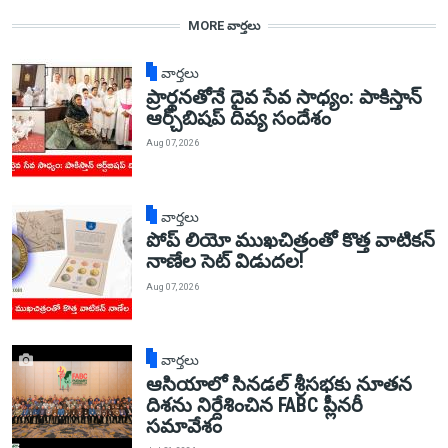
MORE వార్తలు
వార్తలు
ప్రార్థనతోనే దైవ సేవ సాధ్యం: పాకిస్తాన్‌
ఆర్చ్‌బిషప్ దివ్య సందేశం
Aug 07, 2026
వార్తలు
పోప్ లియో ముఖచిత్రంతో కొత్త వాటికన్
నాణేల సెట్ విడుదల!
Aug 07, 2026
వార్తలు
ఆసియాలో సినడల్ శ్రీసభకు నూతన
దిశను నిర్దేశించిన FABC ప్లీనరీ
సమావేశం