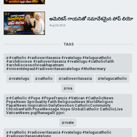
అమెరికన్ గాయనితో సమావేశమైన పోప్ లియో
Aug 04, 2026
TAGS
#catholic #radioveritasasia #rvatelugu #telugucatholic
#archdiocese #radioveritasasia #rvatelugu #catholicfaith
#archdioceseofvisakhapatnam
#vincentdepaul#radioveritasasiatelugu #Mothermary
rvatelugu
catholic
radioveritasasia
telugucatholic
rva
#Catholic #Pope #PopeFrancis #Vatican #CatholicNews
PopeNews Spirituality Faith ReligiousNews WorldReligion
PapalNews Inspiration DailyDevotion CatholicCommunity
ChristianFaith PopeMessage Hope GlobalCatholic CatholicLive
VaticanNews pujithanagalli pjsri
rvate
#catholic #radioveritasasia #rvatelugu #telugucatholic
#radioveritasasiatelugu