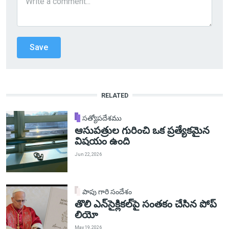
RELATED
సత్యోపదేశము
ఆసుపత్రుల గురించి ఒక ప్రత్యేకమైన
విషయం ఉంది
Jun 22, 2026
పాపు గారి సందేశం
తొలి ఎన్‌సైక్లికల్‌పై సంతకం చేసిన పోప్
లియో
May 19, 2026