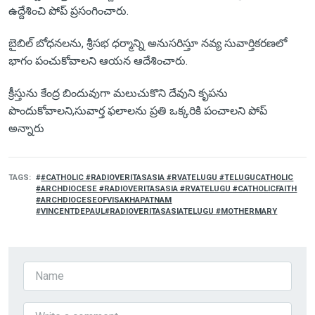
ఉద్దేశించి పోప్ ప్రసంగించారు.
బైబిల్ బోధనలను, శ్రీసభ ధర్మాన్ని అనుసరిస్తూ నవ్య సువార్తికరణలో
భాగం పంచుకోవాలని ఆయన ఆదేశించారు.
క్రీస్తును కేంద్ర బిందువుగా మలుచుకొని దేవుని కృపను
పొందుకోవాలని,సువార్త ఫలాలను ప్రతి ఒక్కరికి పంచాలని పోప్
అన్నారు
TAGS
#CATHOLIC #RADIOVERITASASIA #RVATELUGU #TELUGUCATHOLIC
#ARCHDIOCESE #RADIOVERITASASIA #RVATELUGU #CATHOLICFAITH
#ARCHDIOCESEOFVISAKHAPATNAM
#VINCENTDEPAUL#RADIOVERITASASIATELUGU #MOTHERMARY