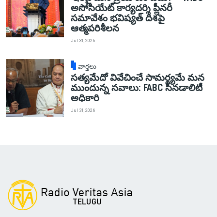
అసోసియేట్ కార్యదర్శి ప్లీనరీ
సమావేశం భవిష్యత్ దిశపై
ఆత్మపరిశీలన
Jul 31, 2026
వార్తలు
సత్యమేదో వివేచించే సామర్థ్యమే మన
ముందున్న సవాలు: FABC సినడాలిటీ
అధికారి
Jul 31, 2026