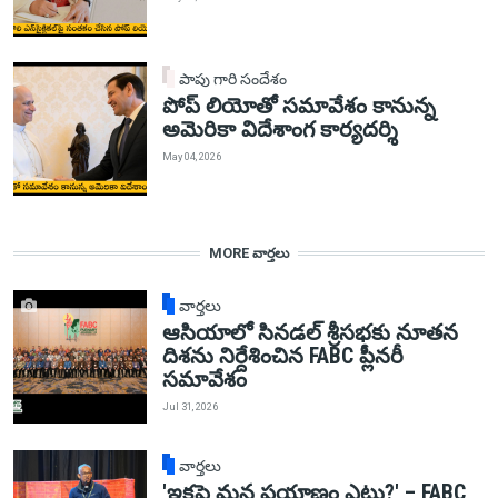
పాపు గారి సందేశం
పోప్ లియోతో సమావేశం కానున్న
అమెరికా విదేశాంగ కార్యదర్శి
May 04, 2026
MORE వార్తలు
వార్తలు
ఆసియాలో సినడల్ శ్రీసభకు నూతన
దిశను నిర్దేశించిన FABC ప్లీనరీ
సమావేశం
Jul 31, 2026
వార్తలు
'ఇకపై మన ప్రయాణం ఎటు?' – FABC