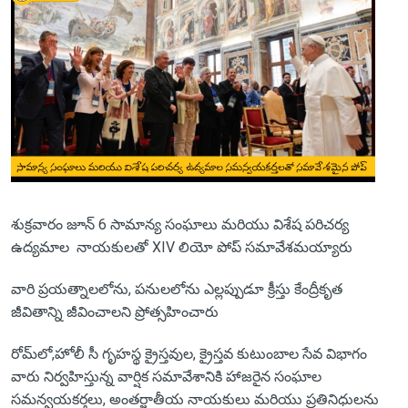
శుక్రవారం జూన్ 6 సామాన్య సంఘాలు మరియు విశేష పరిచర్య
ఉద్యమాల నాయకులతో XIV లియో పోప్ సమావేశమయ్యారు
వారి ప్రయత్నాలలోను, పనులలోను ఎల్లప్పుడూ క్రీస్తు కేంద్రీకృత
జీవితాన్ని జీవించాలని ప్రోత్సహించారు
రోమ్‌లో,హోలీ సీ గృహస్థ క్రైస్తవుల, క్రైస్తవ కుటుంబాల సేవ విభాగం
వారు నిర్వహిస్తున్న వార్షిక సమావేశానికి హాజరైన సంఘాల
సమన్వయకర్తలు, అంతర్జాతీయ నాయకులు మరియు ప్రతినిధులను