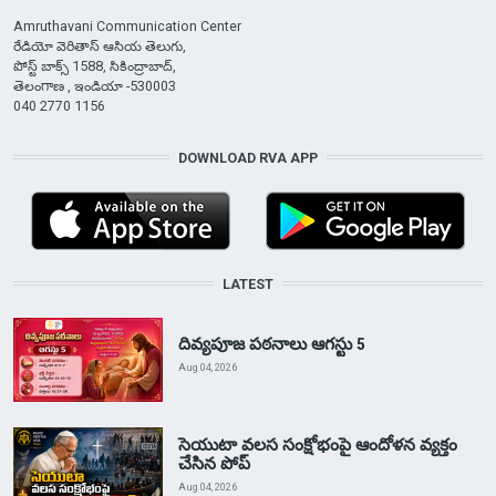
Amruthavani Communication Center
రేడియో వెరితాస్ ఆసియ తెలుగు,
పోస్ట్ బాక్స్ 1588, సికింద్రాబాద్,
తెలంగాణ , ఇండియా -530003
040 2770 1156
DOWNLOAD RVA APP
LATEST
దివ్యపూజ పఠనాలు ఆగస్టు 5
Aug 04, 2026
సెయుటా వలస సంక్షోభంపై ఆందోళన వ్యక్తం
చేసిన పోప్
Aug 04, 2026