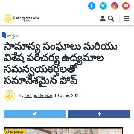
Skip to main content
వార్తలు
సామాన్య సంఘాలు మరియు
విశేష పరిచర్య ఉద్యమాల
సమన్వయకర్తలతో
సమావేశమైన పోప్
By
Telugu Service
,
10 June, 2025