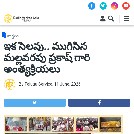
Skip to main content
వార్తలు
ఇక సెలవు.. ముగిసిన
మల్లవరపు ప్రకాష్ గారి
అంత్యక్రియలు
By
Telugu Service
,
11 June, 2026