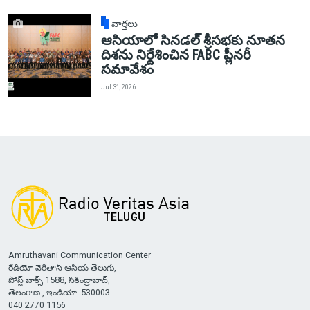
వార్తలు
ఆసియాలో సినడల్ శ్రీసభకు నూతన
దిశను నిర్దేశించిన FABC ప్లీనరీ
సమావేశం
Jul 31, 2026
Amruthavani Communication Center
రేడియో వెరితాస్ ఆసియ తెలుగు,
పోస్ట్ బాక్స్ 1588, సికింద్రాబాద్,
తెలంగాణ , ఇండియా -530003
040 2770 1156