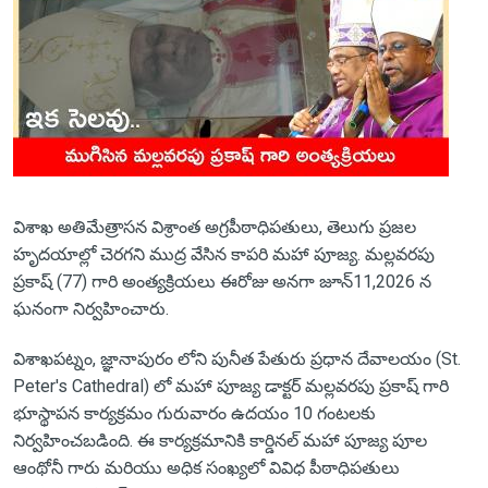
విశాఖ అతిమేత్రాసన విశ్రాంత అగ్రపీఠాధిపతులు, తెలుగు ప్రజల
హృదయాల్లో చెరగని ముద్ర వేసిన కాపరి మహా పూజ్య. మల్లవరపు
ప్రకాష్ (77) గారి అంత్యక్రియలు ఈరోజు అనగా జూన్11,2026 న
ఘనంగా నిర్వహించారు.
విశాఖపట్నం, జ్ఞానాపురం లోని పునీత పేతురు ప్రధాన దేవాలయం (St.
Peter's Cathedral) లో మహా పూజ్య డాక్టర్ మల్లవరపు ప్రకాష్ గారి
భూస్థాపన కార్యక్రమం గురువారం ఉదయం 10 గంటలకు
నిర్వహించబడింది. ఈ కార్యక్రమానికి కార్డినల్ మహా పూజ్య పూల
ఆంథోనీ గారు మరియు అధిక సంఖ్యలో వివిధ పీఠాధిపతులు