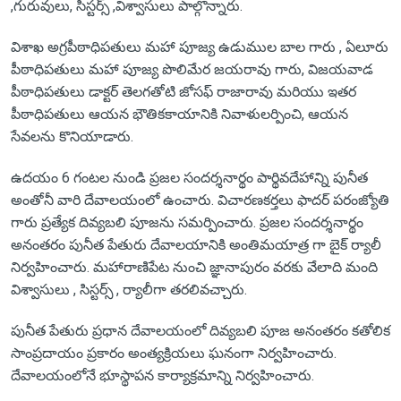
,గురువులు, సిస్టర్స్ ,విశ్వాసులు పాల్గొన్నారు.
విశాఖ అగ్రపీఠాధిపతులు మహా పూజ్య ఉడుముల బాల గారు , ఏలూరు
పీఠాధిపతులు మహా పూజ్య పొలిమేర జయరావు గారు, విజయవాడ
పీఠాధిపతులు డాక్టర్ తెలగతోటి జోసఫ్ రాజారావు మరియు ఇతర
పీఠాధిపతులు ఆయన భౌతికకాయానికి నివాళులర్పించి, ఆయన
సేవలను కొనియాడారు.
ఉదయం 6 గంటల నుండి ప్రజల సందర్శనార్థం పార్థివదేహాన్ని పునీత
అంతోనీ వారి దేవాలయంలో ఉంచారు. విచారణకర్తలు ఫాదర్ పరంజ్యోతి
గారు ప్రత్యేక దివ్యబలి పూజను సమర్పించారు. ప్రజల సందర్శనార్థం
అనంతరం పునీత పేతురు దేవాలయానికి అంతిమయాత్ర గా బైక్ ర్యాలీ
నిర్వహించారు. మహారాణిపేట నుంచి జ్ఞానాపురం వరకు వేలాది మంది
విశ్వాసులు , సిస్టర్స్ , ర్యాలీగా తరలివచ్చారు.
పునీత పేతురు ప్రధాన దేవాలయంలో దివ్యబలి పూజ అనంతరం కతోలిక
సాంప్రదాయం ప్రకారం అంత్యక్రియలు ఘనంగా నిర్వహించారు.
దేవాలయంలోనే భూస్థాపన కార్యాక్రమాన్ని నిర్వహించారు.