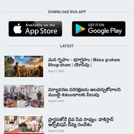
DOWNLOAD RVA APP
LATEST
మన గృహం - భూగ్రహం | Mana gruham
Bhugraham | యోసేపు |
Aug 07, 2026
పర్యావరణ పరిరక్షణను అలవర్చుకోవాలని
ముంబై కుటుంబాలకు పిలుపు
Aug 07, 2026
ప్రార్థనతోనే దైవ సేవ సాధ్యం: పాకిస్తాన్‌
ఆర్చ్‌బిషప్ దివ్య సందేశం
Aug 07, 2026