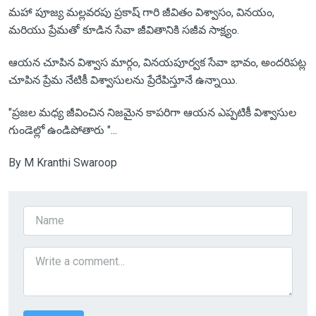
మహా పూజ్య మల్లవరపు ప్రకాష్ గారి జీవితం విశ్వాసం, వినయం,
మరియు ప్రేమతో కూడిన సేవా జీవితానికి సజీవ సాక్ష్యం.
ఆయన చూపిన విశ్వాస మార్గం, వినయపూర్వక సేవా భావం, అందరిపట్ల
చూపిన ప్రేమ నేటికీ విశ్వాసులను ప్రేరేపిస్తూనే ఉన్నాయి.
"ప్రజల మధ్య జీవించిన నిజమైన కాపరిగా ఆయన ఎప్పటికీ విశ్వాసుల
గుండెల్లో ఉండిపోతారు "...
By M Kranthi Swaroop