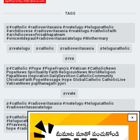
TAGS
#catholic #radioveritasasia #rvatelugu #telugucatholic
#archdiocese #radioveritasasia #rvatelugu #catholicfaith
#archdioceseofvisakhapatnam
#vincentdepaul#radioveritasasiatelugu #Mothermary
rvatelugu
catholic
radioveritasasia
telugucatholic
rva
#Catholic #Pope #PopeFrancis #Vatican #CatholicNews
PopeNews Spirituality Faith ReligiousNews WorldReligion
PapalNews Inspiration DailyDevotion CatholicCommunity
ChristianFaith PopeMessage Hope GlobalCatholic CatholicLive
VaticanNews pujithanagalli pjsri
rvate
#catholic #radioveritasasia #rvatelugu #telugucatholic
#radioveritasasiatelugu
#catholicchurchnews #catholictelugu #telugucatholic
×
#telugucatholicchurch #radioveritasasia #rvatelugu
#PraveenLakkisetti #reflection #advent #christmas #messageof
hope #radioveritas #rvatelugu #viral #insta