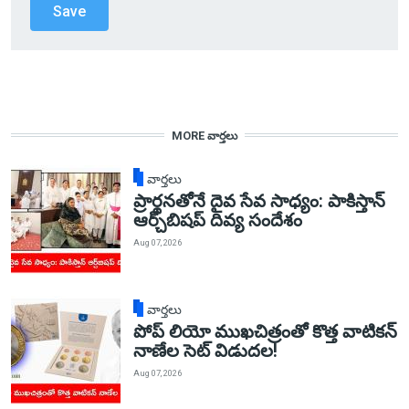
MORE వార్తలు
వార్తలు
ప్రార్థనతోనే దైవ సేవ సాధ్యం: పాకిస్తాన్‌
ఆర్చ్‌బిషప్ దివ్య సందేశం
Aug 07, 2026
వార్తలు
పోప్ లియో ముఖచిత్రంతో కొత్త వాటికన్
నాణేల సెట్ విడుదల!
Aug 07, 2026