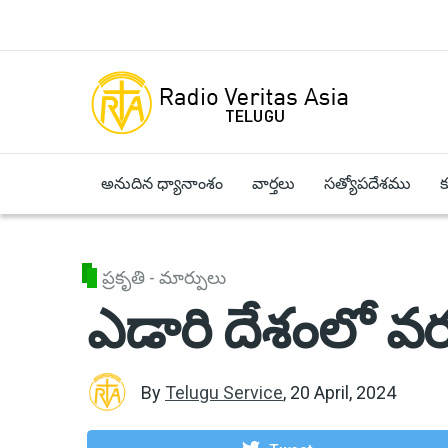
Skip to main content
అనుదిన ధ్యానాంశం
వార్తలు
సత్యోపదేశము
ప్రకృతి - మార్పులు
ఎడారి దేశంలో వ
By
Telugu Service
,
20 April, 2024