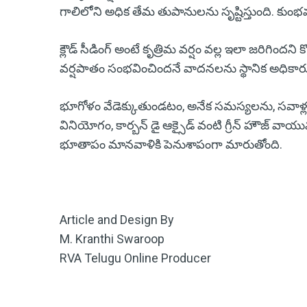
గాలిలోని అధిక తేమ తుపానులను సృష్టిస్తుంది. కుం
క్లౌడ్ సీడింగ్ అంటే కృత్రిమ వర్షం వల్ల ఇలా జరిగిందని
వర్షపాతం సంభవించిందనే వాదనలను స్థానిక అధికారులు
భూగోళం వేడెక్కుతుండటం, అనేక సమస్యలను, సవాళ
వినియోగం, కార్బన్ డై ఆక్సైడ్ వంటి గ్రీన్ హౌజ్ వా
భూతాపం మానవాళికి పెనుశాపంగా మారుతోంది.
Article and Design By
M. Kranthi Swaroop
RVA Telugu Online Producer