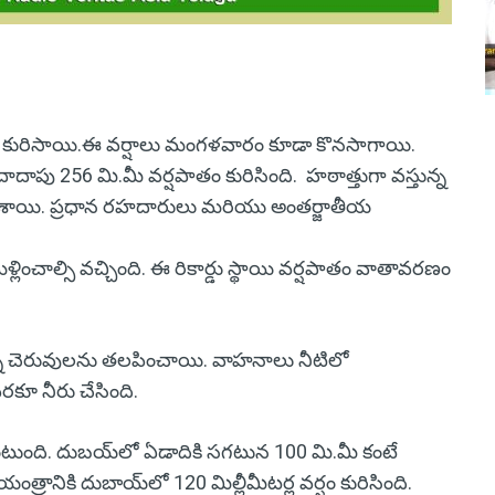
ాలు కురిసాయి.ఈ వర్షాలు మంగళవారం కూడా కొనసాగాయి.
ాపు 256 మి.మీ వర్షపాతం కురిసింది. హఠాత్తుగా వస్తున్న
శాయి. ప్రధాన రహదారులు మరియు అంతర్జాతీయ
లించాల్సి వచ్చింది. ఈ రికార్డు స్థాయి వర్షపాతం వాతావరణం
న్నీ చెరువులను తలపించాయి. వాహనాలు నీటిలో
రకూ నీరు చేసింది.
ంది. దుబయ్‌లో ఏడాదికి సగటున 100 మి.మీ కంటే
నికి దుబాయ్‌లో 120 మిల్లీమీటర్ల వర్షం కురిసింది.