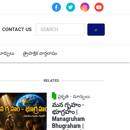
Search
CONTACT US
 మార్పులు
త్రైపాక్షిక వార్తలాపం
RELATED
ప్రకృతి - మార్పులు
మన గృహం -
భూగ్రహం |
Managruham
Bhugraham |