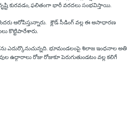
భవృష్టి కురవడం, ఫలితంగా భారీ వరదలు సంభవిస్తాయి.
 కొందరు ఆరోపిస్తున్నారు. క్లౌడ్ సీడింగ్ వల్ల ఈ అసాధారణ
 కొట్టిపారేశారు.
్లను ఎదుర్కొనుచున్నది. భూమండలంపై శిలాజ ఇంధనాల అతి
యువుల ఉద్గారాలు రోజు రోజుకూ పెరుగుతుండటం వల్ల కలిగే