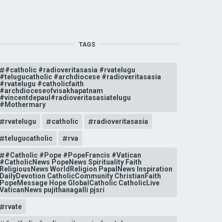
TAGS
#catholic #radioveritasasia #rvatelugu
#telugucatholic #archdiocese #radioveritasasia
#rvatelugu #catholicfaith
#archdioceseofvisakhapatnam
#vincentdepaul#radioveritasasiatelugu
#Mothermary
rvatelugu
catholic
radioveritasasia
telugucatholic
rva
#Catholic #Pope #PopeFrancis #Vatican
#CatholicNews PopeNews Spirituality Faith
ReligiousNews WorldReligion PapalNews Inspiration
DailyDevotion CatholicCommunity ChristianFaith
PopeMessage Hope GlobalCatholic CatholicLive
VaticanNews pujithanagalli pjsri
rvate