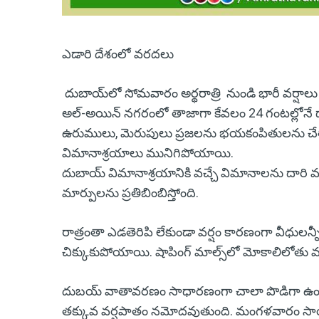
ఎడారి దేశంలో వరదలు
దుబాయ్‌లో సోమవారం అర్థరాత్రి నుండి భారీ వర్ష
అల్-అయిన్ నగరంలో తాజాగా కేవలం 24 గంటల్లోనే దాద
ఉరుములు, మెరుపులు ప్రజలను భయకంపితులను చే
విమానాశ్రయాలు మునిగిపోయాయి.
దుబాయ్ విమానాశ్రయానికి వచ్చే విమానాలను దారి మళ్
మార్పులను ప్రతిబింబిస్తోంది.
రాత్రంతా ఎడతెరిపి లేకుండా వర్షం కారణంగా వీధుల
చిక్కుకుపోయాయి. షాపింగ్ మాల్స్‌లో మోకాలిలోతు వ
దుబయ్ వాతావరణం సాధారణంగా చాలా పొడిగా ఉంటు
తక్కువ వర్షపాతం నమోదవుతుంది. మంగళవారం సాయంత్రా