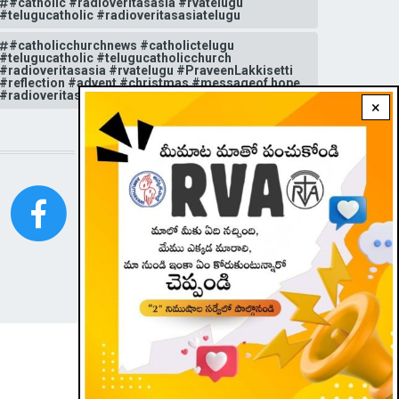
#catholic #radioveritasasia #rvatelugu
#telugucatholic #radioveritasasiatelugu
#catholicchurchnews #catholictelugu
#telugucatholic #telugucatholicchurch
#radioveritasasia #rvatelugu #PraveenLakkisetti
#reflection #advent #christmas #messageof hope
#radioveritas #rvatelugu #viral #insta
×
STAY CONNECTED WITH US!
|
Dark theme