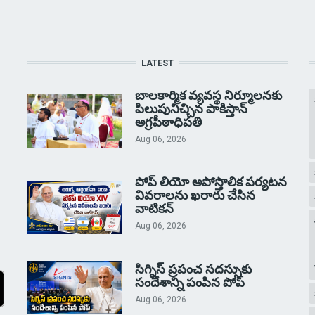
LATEST
బాలకార్మిక వ్యవస్థ నిర్మూలనకు
పిలుపునిచ్చిన పాకిస్తాన్
అగ్రపీఠాధిపతి
Aug 06, 2026
పోప్ లియో అపోస్తొలిక పర్యటన
వివరాలను ఖరారు చేసిన
వాటికన్
Aug 06, 2026
సిగ్నిస్ ప్రపంచ సదస్సుకు
సందేశాన్ని పంపిన పోప్
Aug 06, 2026