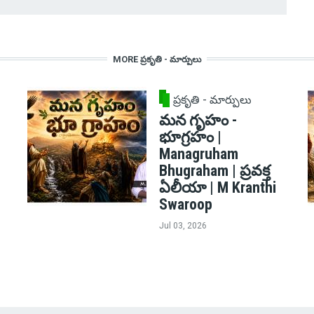
MORE ప్రకృతి - మార్పులు
ప్రకృతి - మార్పులు
మన గృహం -
భూగ్రహం |
Managruham
Bhugraham | ప్రవక్త
ఏలీయా | M Kranthi
Swaroop
Jul 03, 2026