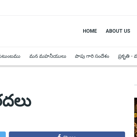
HOME
ABOUT US
కుటుంబము
మన మహనీయులు
పాపు గారి సందేశం
ప్రకృతి -
రదలు