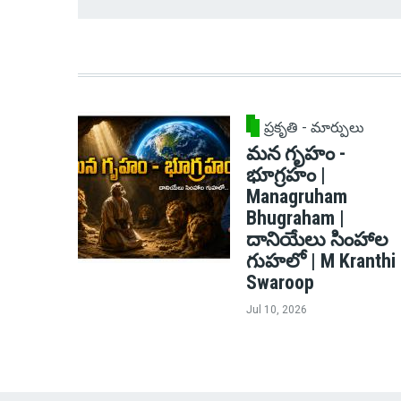
ప్రకృతి - మార్పులు
మన గృహం -
భూగ్రహం |
Managruham
Bhugraham |
దానియేలు సింహాల
గుహలో | M Kranthi
Swaroop
Jul 10, 2026