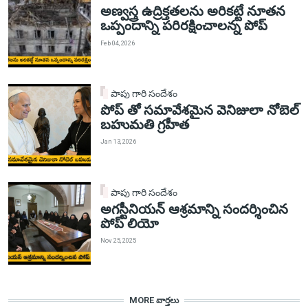
అణ్వస్త్ర ఉద్రిక్తతలను అరికట్టే నూతన
ఒప్పందాన్ని పరిరక్షించాలన్న పోప్
Feb 04, 2026
పాపు గారి సందేశం
పోప్ తో సమావేశమైన వెనిజులా నోబెల్
బహుమతి గ్రహీత
Jan 13, 2026
పాపు గారి సందేశం
అగస్టీనియన్ ఆశ్రమాన్ని సందర్శించిన
పోప్ లియో
Nov 25, 2025
MORE వార్తలు