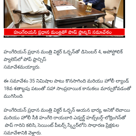
హంగేరియన్ ప్రధాన మంత్రి విక్టర్ ఓర్బన్‌తో డిసెంబర్ 4, అపోస్టోలిక్
ప్యాలెస్‌లో పోప్ ఫ్రాన్సిస్
సమావేశమయ్యారు.
ఈ సమావేశం 35 నిమిషాల పాటు కొనసాగింది మరియు హోలీ ల్యాండ్
18వ శతాబ్దపు పటంతో సహా సాంప్రదాయిక కానుకలు మార్చుకోవడంతో
ముగిసింది.
హంగేరియన్ ప్రధాన మంత్రి విక్టర్ ఓర్బన్‌ ఆయన భార్య, అనికో లెవాయి
మరియు హోలీ సీకి హంగేరి రాయబారి ఎడ్వర్డ్ హబ్స్‌బర్గ్-లోథ్రింగెన్‌తో
పొప్ గారిని కలిసి, సెయింట్ పీటర్స్ స్క్వేర్‌లోని సాధారణ ప్రేక్షకుల
సమావేశానికి వెళ్లారు.