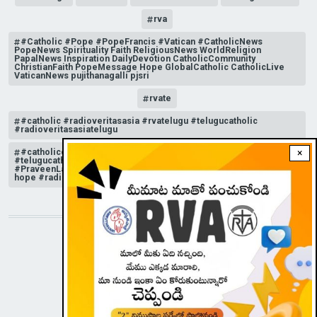
rva
#Catholic #Pope #PopeFrancis #Vatican #CatholicNews
PopeNews Spirituality Faith ReligiousNews WorldReligion
PapalNews Inspiration DailyDevotion CatholicCommunity
ChristianFaith PopeMessage Hope GlobalCatholic CatholicLive
VaticanNews pujithanagalli pjsri
rvate
#catholic #radioveritasasia #rvatelugu #telugucatholic
#radioveritasasiatelugu
#catholicchurchnews #catholictelugu #telugucatholic
×
#telugucatholicchurch #radioveritasasia #rvatelugu
#PraveenLakkisetti #reflection #advent #christmas #messageof
hope #radioveritas #rvatelugu #viral #insta
STAY CONNECTED WITH US!