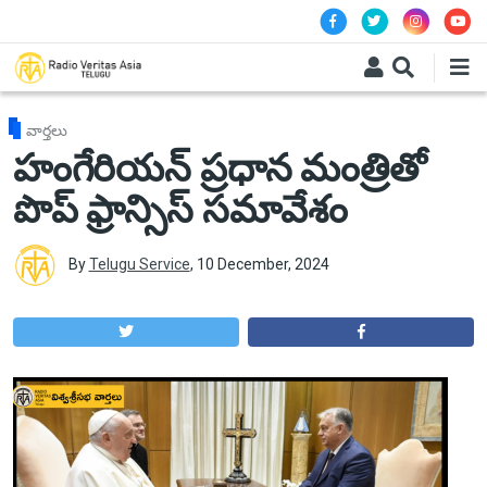
Skip to main content
వార్తలు
హంగేరియన్ ప్రధాన మంత్రితో
పొప్ ఫ్రాన్సిస్ సమావేశం
By
Telugu Service
,
10 December, 2024