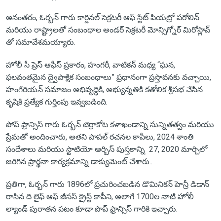
అనంతరం, ఓర్బన్ గారు కార్డినల్ సెక్రటరీ ఆఫ్ స్టేట్ పియట్రో పరోలిన్
మరియు రాష్ట్రాలతో సంబంధాల అండర్ సెక్రటరీ మోన్సిగ్నోర్ మిరోస్లావ్
తో సమావేశమయ్యారు.
హోలీ సీ ప్రెస్ ఆఫీస్ ప్రకారం, హంగరీ, వాటికన్ మధ్య “ఘన,
ఫలవంతమైన ద్వైపాక్షిక సంబంధాలు” ప్రధానంగా ప్రస్తావనకు వచ్చాయి,
హంగేరియన్ సమాజం అభివృద్ధికి, అభ్యున్నతికి కతోలిక శ్రీసభ చేసిన
కృషికి ప్రత్యేక గుర్తింపు ఇవ్వబడింది.
పోప్ ఫ్రాన్సిస్ గారు ఓర్బన్‌ టెర్రాకోట కళాఖండాన్ని సున్నితత్వం మరియు
ప్రేమతో అందించారు, అతని పాపల్ రచనల కాపీలు, 2024 శాంతి
సందేశాలు మరియు స్టాటియో ఆర్బిస్ ​​పుస్తకాన్ని 27, 2020 మార్చిలో
జరిగిన ప్రార్థనా కార్యక్రమాన్ని డాక్యుమెంట్ చేశారు..
ప్రతిగా, ఓర్బన్ గారు 1896లో ప్రచురించబడిన డొమినికన్ హెన్రీ డిడాన్
రాసిన ది లైఫ్ ఆఫ్ జీసస్ క్రైస్ట్ కాపీని, అలాగే 1700ల నాటి హోలీ
ల్యాండ్ పురాతన పటం కూడా పొప్ ఫ్రాన్సిస్ గారికి ఇచ్చారు.