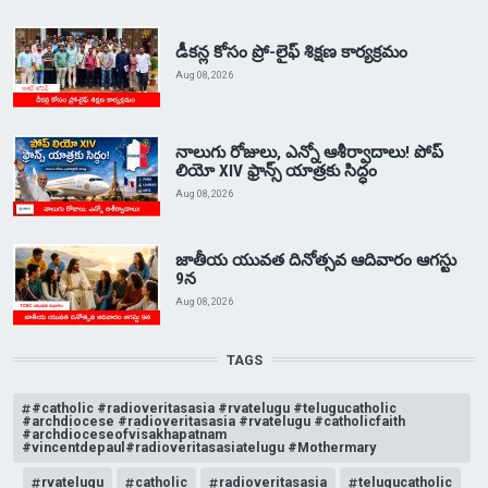
డీకన్ల కోసం ప్రో-లైఫ్ శిక్షణ కార్యక్రమం
Aug 08, 2026
నాలుగు రోజులు, ఎన్నో ఆశీర్వాదాలు! పోప్
లియో XIV ఫ్రాన్స్ యాత్రకు సిద్ధం
Aug 08, 2026
జాతీయ యువత దినోత్సవ ఆదివారం ఆగస్టు
9న
Aug 08, 2026
TAGS
#catholic #radioveritasasia #rvatelugu #telugucatholic
#archdiocese #radioveritasasia #rvatelugu #catholicfaith
#archdioceseofvisakhapatnam
#vincentdepaul#radioveritasasiatelugu #Mothermary
rvatelugu
catholic
radioveritasasia
telugucatholic