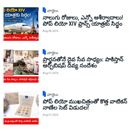
వార్తలు
నాలుగు రోజులు, ఎన్నో ఆశీర్వాదాలు!
పోప్ లియో XIV ఫ్రాన్స్ యాత్రకు సిద్ధం
Aug 08, 2026
వార్తలు
ప్రార్థనతోనే దైవ సేవ సాధ్యం: పాకిస్తాన్‌
ఆర్చ్‌బిషప్ దివ్య సందేశం
Aug 07, 2026
వార్తలు
పోప్ లియో ముఖచిత్రంతో కొత్త వాటికన్
నాణేల సెట్ విడుదల!
Aug 07, 2026