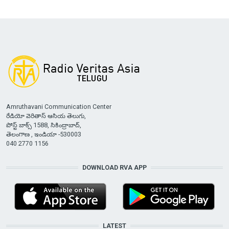
Amruthavani Communication Center
రేడియో వెరితాస్ ఆసియ తెలుగు,
పోస్ట్ బాక్స్ 1588, సికింద్రాబాద్,
తెలంగాణ , ఇండియా -530003
040 2770 1156
DOWNLOAD RVA APP
LATEST