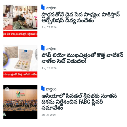
వార్తలు
ప్రార్థనతోనే దైవ సేవ సాధ్యం: పాకిస్తాన్‌
ఆర్చ్‌బిషప్ దివ్య సందేశం
Aug 07, 2026
వార్తలు
పోప్ లియో ముఖచిత్రంతో కొత్త వాటికన్
నాణేల సెట్ విడుదల!
Aug 07, 2026
వార్తలు
ఆసియాలో సినడల్ శ్రీసభకు నూతన
దిశను నిర్దేశించిన FABC ప్లీనరీ
సమావేశం
Jul 31, 2026