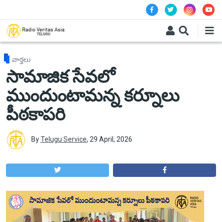
Skip to main content
వార్తలు
సామాజిక సేవలో
ముందుంటామన్న కర్నూలు
పీఠకాపరి
By
Telugu Service
,
29 April, 2026