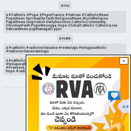
rva
#Catholic #Pope #PopeFrancis #Vatican #CatholicNews
PopeNews Spirituality Faith ReligiousNews WorldReligion
PapalNews Inspiration DailyDevotion CatholicCommunity
ChristianFaith PopeMessage Hope GlobalCatholic CatholicLive
VaticanNews pujithanagalli pjsri
rvate
#catholic #radioveritasasia #rvatelugu #telugucatholic
#radioveritasasiatelugu
#catholicchurchnews #catholictelugu #telugucatholic
×
#telugucatholicchurch #radioveritasasia #rvatelugu
#PraveenLakkisetti #reflection #advent #christmas #messageof
hope #radioveritas #rvatelugu #viral #insta
STAY CONNECTED WITH US!