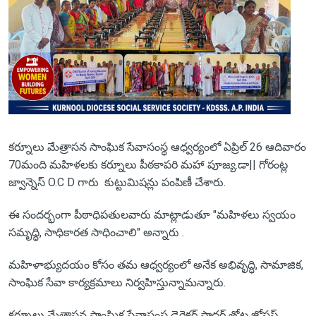
కర్నూలు మేత్రాసన సాంఘిక సేవాసంస్థ ఆధ్వర్యంలో ఏప్రిల్ 26 ఆదివారం
70మంది మహిళలకు కర్నూలు పీఠకాపరి మహా పూజ్య.డా|| గోరంట్ల
జ్వాన్నెస్ O.C D గారు కుట్టుమిషన్లు పంపిణీ చేశారు.
ఈ సందర్భంగా పీఠాధిపతులవారు మాట్లాడుతూ "మహిళలు స్వయం
సమృద్ధి, సాధికారత సాధించాలి" అన్నారు .
మహిళాభ్యుదయం కోసం తమ ఆధ్వర్యంలో అనేక అభివృద్ధి, సామాజిక,
సాంఘిక సేవా కార్యక్రమాలు నిర్వహిస్తున్నామన్నారు.
కర్నూలు మేత్రాసన సాంఘిక సేవాసంస్థ డైరెక్టర్ ఫాదర్ తోట జోసఫ్