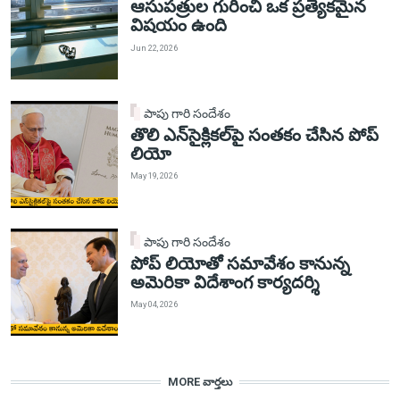
ఆసుపత్రుల గురించి ఒక ప్రత్యేకమైన
విషయం ఉంది
Jun 22, 2026
పాపు గారి సందేశం
తొలి ఎన్‌సైక్లికల్‌పై సంతకం చేసిన పోప్
లియో
May 19, 2026
పాపు గారి సందేశం
పోప్ లియోతో సమావేశం కానున్న
అమెరికా విదేశాంగ కార్యదర్శి
May 04, 2026
MORE వార్తలు