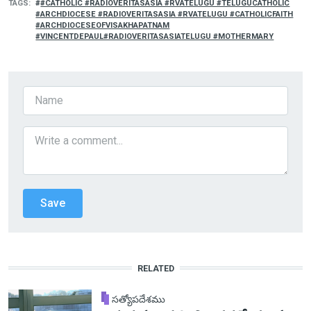
TAGS
#CATHOLIC #RADIOVERITASASIA #RVATELUGU #TELUGUCATHOLIC
#ARCHDIOCESE #RADIOVERITASASIA #RVATELUGU #CATHOLICFAITH
#ARCHDIOCESEOFVISAKHAPATNAM
#VINCENTDEPAUL#RADIOVERITASASIATELUGU #MOTHERMARY
RELATED
సత్యోపదేశము