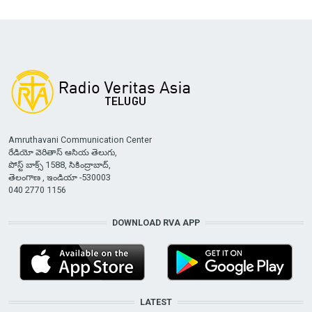
Amruthavani Communication Center
రేడియో వెరితాస్ ఆసియ తెలుగు,
పోస్ట్ బాక్స్ 1588, సికింద్రాబాద్,
తెలంగాణ , ఇండియా -530003
040 2770 1156
DOWNLOAD RVA APP
LATEST