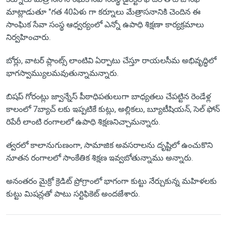
మాట్లాడుతూ "గత 40ఏళు గా కర్నూలు మేత్రాసనానికి చెందిన ఈ
సాంఘిక సేవా సంస్థ ఆధ్వర్యంలో ఎన్నో ఉపాధి శిక్షణా కార్యక్రమాలు
నిర్వహించారు.
బోర్లు, వాటర్ ప్లాంట్స్ లాంటివి ఏర్పాటు చేస్తూ రాయలసీమ అభివృద్ధిలో
భాగస్వామ్యులమవుతున్నామన్నారు.
బిషప్ గోరంట్లు జ్వాన్నేస్ పీఠాధిపతులుగా బాధ్యతలు చేపట్టిన రెండేళ్ల
కాలంలో 7బ్యాచ్ లకు ఇప్పటికే కుట్లు, అల్లికలు, బ్యూటీషియన్, సెల్ ఫోన్
రిపేరీ లాంటి రంగాలలో ఉపాధి శిక్షణనిచ్చామన్నారు.
త్వరలో కాలానుగుణంగా, సామాజిక అవసరాలను దృష్టిలో ఉంచుకొని
నూతన రంగాలలో సాంకేతిక శిక్షణ ఇవ్వబోతున్నాము అన్నారు.
అనంతరం మైక్రో క్రెడిట్ ప్రోగ్రాంలో భాగంగా కుట్టు నేర్చుకున్న మహిళలకు
కుట్టు మిషన్లతో పాటు సర్టిఫికెట్ అందజేశారు.