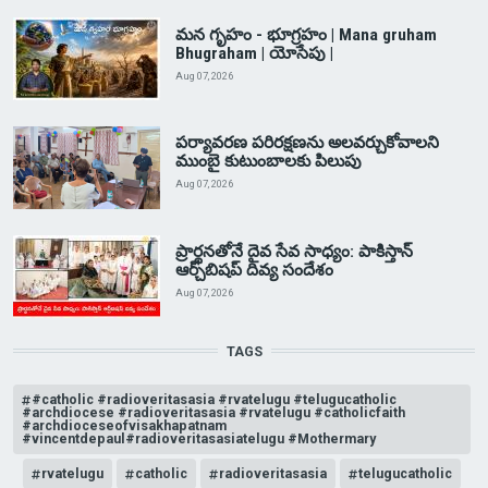
మన గృహం - భూగ్రహం | Mana gruham
Bhugraham | యోసేపు |
Aug 07, 2026
పర్యావరణ పరిరక్షణను అలవర్చుకోవాలని
ముంబై కుటుంబాలకు పిలుపు
Aug 07, 2026
ప్రార్థనతోనే దైవ సేవ సాధ్యం: పాకిస్తాన్‌
ఆర్చ్‌బిషప్ దివ్య సందేశం
Aug 07, 2026
TAGS
#catholic #radioveritasasia #rvatelugu #telugucatholic
#archdiocese #radioveritasasia #rvatelugu #catholicfaith
#archdioceseofvisakhapatnam
#vincentdepaul#radioveritasasiatelugu #Mothermary
rvatelugu
catholic
radioveritasasia
telugucatholic