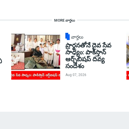
MORE వార్తలు
వార్తలు
ప్రార్థనతోనే దైవ సేవ
సాధ్యం: పాకిస్తాన్‌
్
ఆర్చ్‌బిషప్ దివ్య
సందేశం
Aug 07, 2026