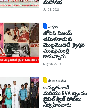
మహాసభ
Jul 08, 2026
వార్తలు
జోసెఫ్ విజయ్
తమిళనాడుకు
మొట్టమొదటి 'క్రైస్తవ'
ముఖ్యమంత్రి
కానున్నారు
May 05, 2026
కుటుంబము
అమృతవాణి
మరియు RVA బృందం
బైబిల్ క్విజ్ పోటీలు
నిర్వహించారు