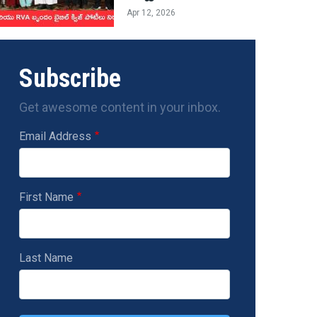
Apr 12, 2026
Subscribe
Get awesome content in your inbox.
Email Address
First Name
Last Name