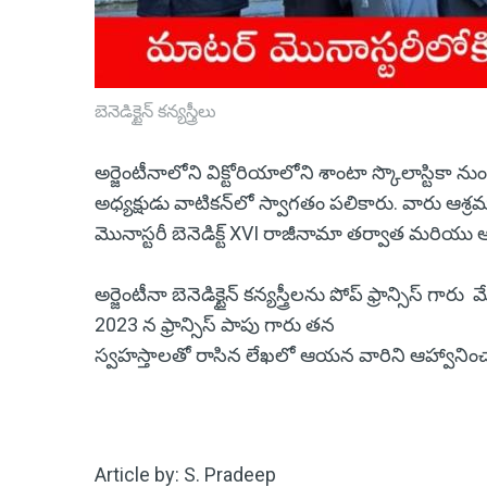
బెనెడిక్టైన్ కన్యస్త్రీలు
అర్జెంటీనాలోని విక్టోరియాలోని శాంటా స్కొలాస్టికా నుండి
అధ్యక్షుడు వాటికన్‌లో స్వాగతం పలికారు. వారు ఆశ్
మొనాస్టరీ బెనెడిక్ట్ XVI రాజీనామా తర్వాత 
అర్జెంటీనా బెనెడిక్టైన్ కన్యస్త్రీలను పోప్ ఫ్రాన్సిస్
2023 న ఫ్రాన్సిస్ పాపు గారు తన
స్వహస్తాలతో రాసిన లేఖలో ఆయన వారిని ఆహ్వానిం
Article by: S. Pradeep