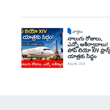
వార్తలు
నాలుగు రోజులు,
ఎన్నో ఆశీర్వాదాలు!
పోప్ లియో XIV ఫ్రాన్స
యాత్రకు సిద్ధం
Aug 08, 2026