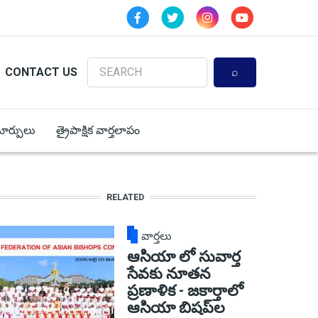
Search
CONTACT US
 మార్పులు
త్రైపాక్షిక వార్తలాపం
RELATED
వార్తలు
ఆసియా లో సువార్త
సేవకు నూతన
ప్రణాళిక - జకార్తాలో
ఆసియా బిషప్‌ల