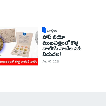
వార్తలు
పోప్ లియో
ముఖచిత్రంతో కొత్త
వాటికన్ నాణేల సెట్
విడుదల!
Aug 07, 2026