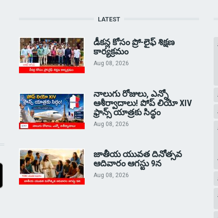
LATEST
డీకన్ల కోసం ప్రో-లైఫ్ శిక్షణ
కార్యక్రమం
Aug 08, 2026
నాలుగు రోజులు, ఎన్నో
ఆశీర్వాదాలు! పోప్ లియో XIV
ఫ్రాన్స్ యాత్రకు సిద్ధం
Aug 08, 2026
జాతీయ యువత దినోత్సవ
ఆదివారం ఆగస్టు 9న
Aug 08, 2026