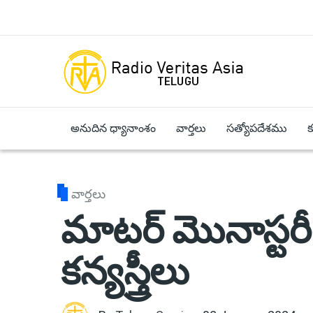
Skip to main content
అనుదిన ధ్యానాంశం
వార్తలు
సత్యోపదేశము
వార్తలు
మాటర్ మొనాస్టరీలోక
కన్యస్త్రీలు