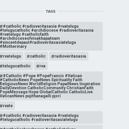
TAGS
#catholic #radioveritasasia #rvatelugu
#telugucatholic #archdiocese #radioveritasasia
#rvatelugu #catholicfaith
#archdioceseofvisakhapatnam
#vincentdepaul#radioveritasasiatelugu
#Mothermary
rvatelugu
catholic
radioveritasasia
telugucatholic
rva
#Catholic #Pope #PopeFrancis #Vatican
#CatholicNews PopeNews Spirituality Faith
ReligiousNews WorldReligion PapalNews Inspiration
DailyDevotion CatholicCommunity ChristianFaith
PopeMessage Hope GlobalCatholic CatholicLive
VaticanNews pujithanagalli pjsri
rvate
#catholic #radioveritasasia #rvatelugu
#telugucatholic #radioveritasasiatelugu