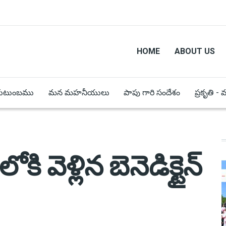
HOME
ABOUT US
కుటుంబము
మన మహనీయులు
పాపు గారి సందేశం
ప్రకృతి -
ి వెళ్లిన బెనెడిక్టైన్