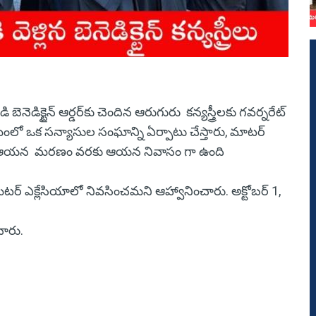
 బెనెడిక్టైన్ ఆర్డర్‌కు చెందిన ఆరుగురు కన్యస్త్రీలకు గవర్నరేట్
రమంలో ఒక సన్యాసుల సంఘాన్ని ఏర్పాటు చేస్తారు, మాటర్
మరియు ఆయన మరణం వరకు ఆయన నివాసం గా ఉంది
 గారు మేటర్ ఎక్లేసియాలో నివసించమని ఆహ్వానించారు. అక్టోబర్ 1,
చారు.