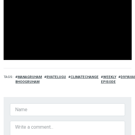
TAGS
MANAGRUHAM
RVATELUGU
CLIMATECHANGE
WEEKLY
DIVYAVA
BHOOGRUHAM
EPISODE