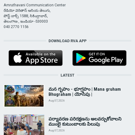
Amruthavani Communication Center
రేడియో వెరితాస్ ఆసియ తెలుగు,
పోస్ట్ బాక్స్ 1588, సికింద్రాబాద్,
తెలంగాణ , ఇండియా -530003
040 2770 1156
DOWNLOAD RVA APP
LATEST
మన గృహం - భూగ్రహం | Mana gruham
Bhugraham | యోసేపు |
Aug 07, 2026
పర్యావరణ పరిరక్షణను అలవర్చుకోవాలని
ముంబై కుటుంబాలకు పిలుపు
Aug 07, 2026