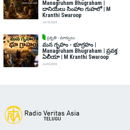
Managruham Bhugraham |
దానియేలు సింహాల గుహలో | M
Kranthi Swaroop
Jul 10, 2026
ప్రకృతి - మార్పులు
మన గృహం - భూగ్రహం |
Managruham Bhugraham | ప్రవక్త
ఏలీయా | M Kranthi Swaroop
Jul 03, 2026