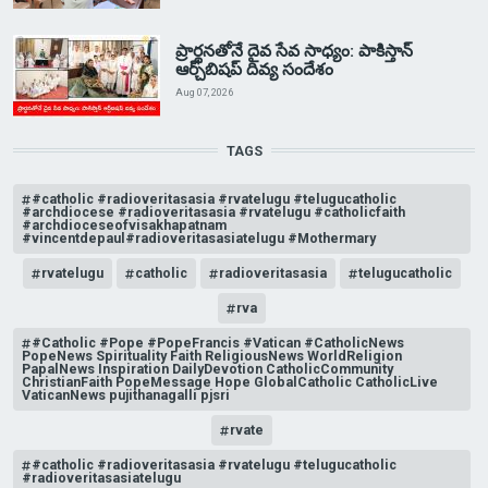
ప్రార్థనతోనే దైవ సేవ సాధ్యం: పాకిస్తాన్‌
ఆర్చ్‌బిషప్ దివ్య సందేశం
Aug 07, 2026
TAGS
#catholic #radioveritasasia #rvatelugu #telugucatholic
#archdiocese #radioveritasasia #rvatelugu #catholicfaith
#archdioceseofvisakhapatnam
#vincentdepaul#radioveritasasiatelugu #Mothermary
rvatelugu
catholic
radioveritasasia
telugucatholic
rva
#Catholic #Pope #PopeFrancis #Vatican #CatholicNews
PopeNews Spirituality Faith ReligiousNews WorldReligion
PapalNews Inspiration DailyDevotion CatholicCommunity
ChristianFaith PopeMessage Hope GlobalCatholic CatholicLive
VaticanNews pujithanagalli pjsri
rvate
#catholic #radioveritasasia #rvatelugu #telugucatholic
#radioveritasasiatelugu