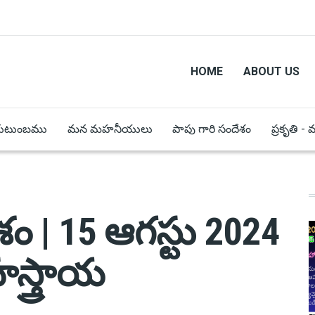
HOME
ABOUT US
కుటుంబము
మన మహనీయులు
పాపు గారి సందేశం
ప్రకృతి -
ం | 15 ఆగస్టు 2024
స్త్రాయ