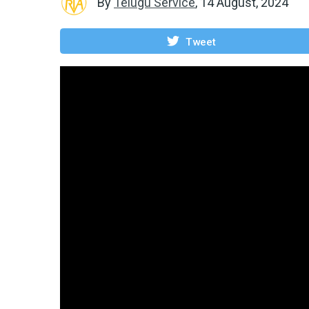
By
Telugu Service
,
14 August, 2024
Tweet