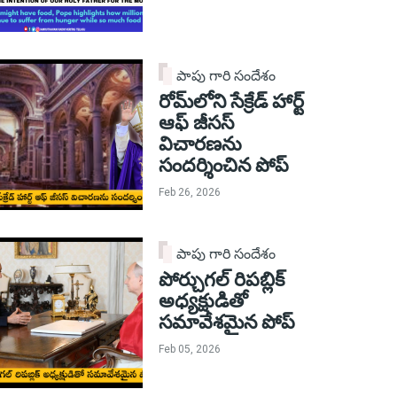
పాపు గారి సందేశం
రోమ్‌లోని సేక్రేడ్ హార్ట్
ఆఫ్ జీసస్
విచారణను
సందర్శించిన పోప్
Feb 26, 2026
పాపు గారి సందేశం
పోర్చుగల్ రిపబ్లిక్
అధ్యక్షుడితో
సమావేశమైన పోప్
Feb 05, 2026