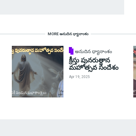
MORE అనుదిన ధ్యానాంశం
అనుదిన ధ్యానాంశం
క్రీస్తు పునరుత్ధాన
మహోత్సవ సందేశం
Apr 19, 2025