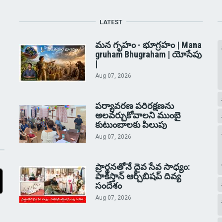
LATEST
మన గృహం - భూగ్రహం | Mana
gruham Bhugraham | యోసేపు
|
Aug 07, 2026
పర్యావరణ పరిరక్షణను
అలవర్చుకోవాలని ముంబై
కుటుంబాలకు పిలుపు
Aug 07, 2026
ప్రార్థనతోనే దైవ సేవ సాధ్యం:
పాకిస్తాన్‌ ఆర్చ్‌బిషప్ దివ్య
సందేశం
Aug 07, 2026