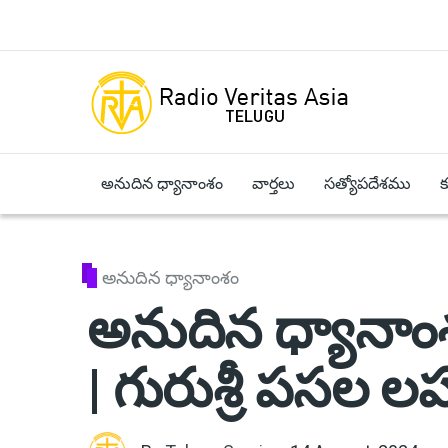
Skip to main content
అనుదిన ధ్యానాంశం
వార్తలు
సత్యోపదేశము
అనుదిన ధ్యానాంశం
అనుదిన ధ్యానాంశ
| గురుశ్రీ పసల లహ