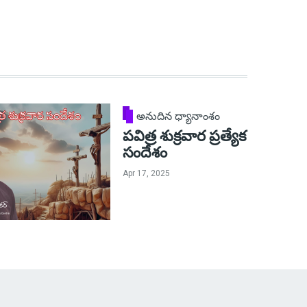
అనుదిన ధ్యానాంశం
పవిత్ర శుక్రవార ప్రత్యేక
సందేశం
Apr 17, 2025