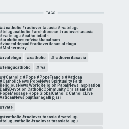
TAGS
#catholic #radioveritasasia #rvatelugu
#telugucatholic #archdiocese #radioveritasasia
#rvatelugu #catholicfaith
#archdioceseofvisakhapatnam
#vincentdepaul#radioveritasasiatelugu
#Mothermary
rvatelugu
catholic
radioveritasasia
telugucatholic
rva
#Catholic #Pope #PopeFrancis #Vatican
#CatholicNews PopeNews Spirituality Faith
ReligiousNews WorldReligion PapalNews Inspiration
DailyDevotion CatholicCommunity ChristianFaith
PopeMessage Hope GlobalCatholic CatholicLive
VaticanNews pujithanagalli pjsri
rvate
#catholic #radioveritasasia #rvatelugu
#telugucatholic #radioveritasasiatelugu