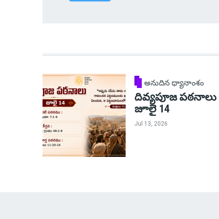
అనుదిన ధ్యానాంశం
దివ్యపూజ పఠనాలు
జూలై 14
Jul 13, 2026