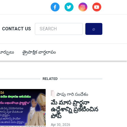
Search
CONTACT US
 మార్పులు
త్రైపాక్షిక వార్తలాపం
RELATED
పాపు గారి సందేశం
మే మాస ప్రార్థనా
ఉద్దేశాన్ని ప్రకటించిన
పోప్
Apr 30, 2026