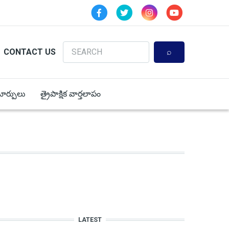
Search
CONTACT US
 మార్పులు
త్రైపాక్షిక వార్తలాపం
LATEST