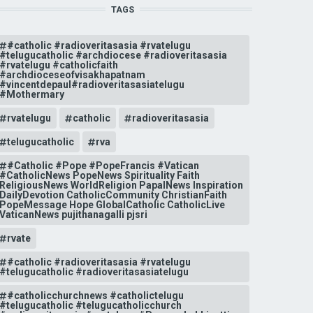
TAGS
#catholic #radioveritasasia #rvatelugu
#telugucatholic #archdiocese #radioveritasasia
#rvatelugu #catholicfaith
#archdioceseofvisakhapatnam
#vincentdepaul#radioveritasasiatelugu
#Mothermary
rvatelugu
catholic
radioveritasasia
telugucatholic
rva
#Catholic #Pope #PopeFrancis #Vatican
#CatholicNews PopeNews Spirituality Faith
ReligiousNews WorldReligion PapalNews Inspiration
DailyDevotion CatholicCommunity ChristianFaith
PopeMessage Hope GlobalCatholic CatholicLive
VaticanNews pujithanagalli pjsri
rvate
#catholic #radioveritasasia #rvatelugu
#telugucatholic #radioveritasasiatelugu
#catholicchurchnews #catholictelugu
#telugucatholic #telugucatholicchurch