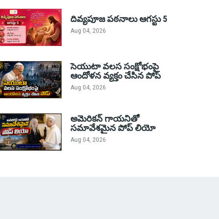
దివ్యపూజ పఠనాలు ఆగస్టు 5
Aug 04, 2026
సెయుటా వలస సంక్షోభంపై
ఆందోళన వ్యక్తం చేసిన పోప్
Aug 04, 2026
అమెరికన్ గాయనితో
సమావేశమైన పోప్ లియో
Aug 04, 2026