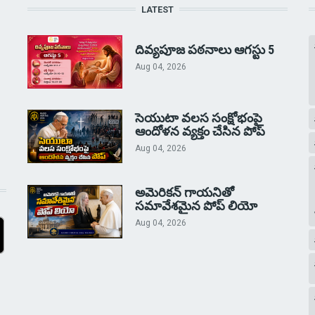
LATEST
దివ్యపూజ పఠనాలు ఆగస్టు 5
Aug 04, 2026
సెయుటా వలస సంక్షోభంపై
ఆందోళన వ్యక్తం చేసిన పోప్
Aug 04, 2026
అమెరికన్ గాయనితో
సమావేశమైన పోప్ లియో
Aug 04, 2026