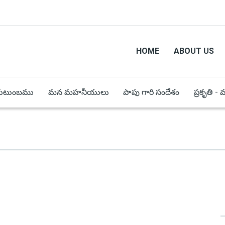
HOME
ABOUT US
కుటుంబము
మన మహనీయులు
పాపు గారి సందేశం
ప్రకృతి -