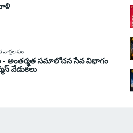
వాళి
షిక వార్తలాపం
సి - అంతర్మత సమాలోచన సేవ విభాగం
ిస్మస్ వేడుకలు