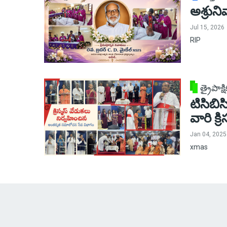
అశ్రుని
Jul 15, 2026
RIP
త్రైపాక్
టిసిబి
వారి క్ర
Jan 04, 2025
xmas