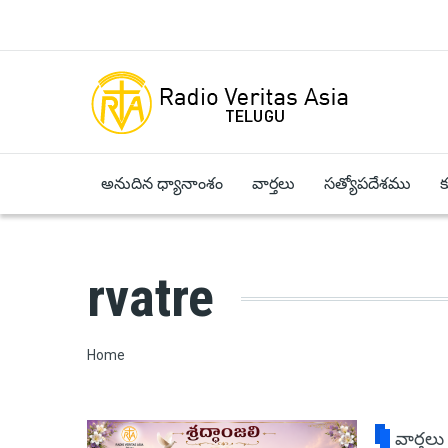
Skip to main content
అనుదిన ధ్యానాంశం
వార్తలు
సత్యోపదేశము
rvatre
Breadcrumb
Home
వార్తలు