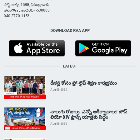
పోస్ట్ బాక్స్ 1588, సికింద్రాబాద్,
తెలంగాణ , ఇండియా -530003
040 2770 1156
DOWNLOAD RVA APP
LATEST
డీకన్ల కోసం ప్రో-లైఫ్ శిక్షణ కార్యక్రమం
Aug 08, 2026
నాలుగు రోజులు, ఎన్నో ఆశీర్వాదాలు! పోప్
లియో XIV ఫ్రాన్స్ యాత్రకు సిద్ధం
Aug 08, 2026