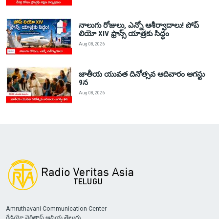
నాలుగు రోజులు, ఎన్నో ఆశీర్వాదాలు! పోప్
లియో XIV ఫ్రాన్స్ యాత్రకు సిద్ధం
Aug 08, 2026
జాతీయ యువత దినోత్సవ ఆదివారం ఆగస్టు
9న
Aug 08, 2026
Amruthavani Communication Center
రేడియో వెరితాస్ ఆసియ తెలుగు,