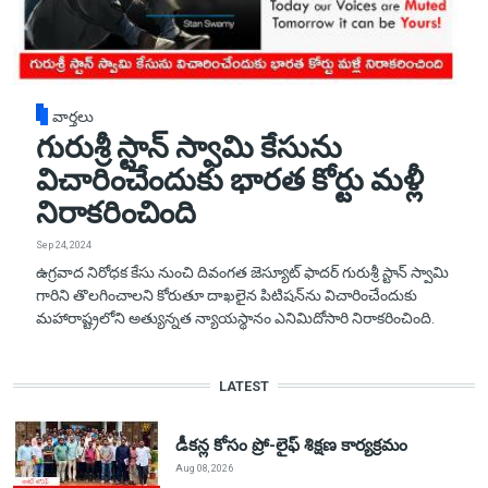
వార్తలు
గురుశ్రీ స్టాన్ స్వామి కేసును
విచారించేందుకు భారత కోర్టు మళ్లీ
నిరాకరించింది
Sep 24, 2024
ఉగ్రవాద నిరోధక కేసు నుంచి దివంగత జెస్యూట్ ఫాదర్ గురుశ్రీ స్టాన్ స్వామి
గారిని తొలగించాలని కోరుతూ దాఖలైన పిటిషన్‌ను విచారించేందుకు
మహారాష్ట్రలోని అత్యున్నత న్యాయస్థానం ఎనిమిదోసారి నిరాకరించింది.
LATEST
డీకన్ల కోసం ప్రో-లైఫ్ శిక్షణ కార్యక్రమం
Aug 08, 2026