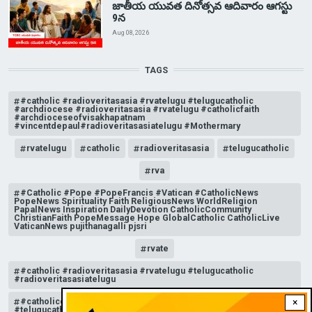
జాతీయ యువత దినోత్సవ ఆదివారం ఆగస్టు
9న
Aug 08, 2026
TAGS
#catholic #radioveritasasia #rvatelugu #telugucatholic
#archdiocese #radioveritasasia #rvatelugu #catholicfaith
#archdioceseofvisakhapatnam
#vincentdepaul#radioveritasasiatelugu #Mothermary
rvatelugu
catholic
radioveritasasia
telugucatholic
rva
#Catholic #Pope #PopeFrancis #Vatican #CatholicNews
PopeNews Spirituality Faith ReligiousNews WorldReligion
PapalNews Inspiration DailyDevotion CatholicCommunity
ChristianFaith PopeMessage Hope GlobalCatholic CatholicLive
VaticanNews pujithanagalli pjsri
rvate
#catholic #radioveritasasia #rvatelugu #telugucatholic
#radioveritasasiatelugu
#catholicchurchnews #catholictelugu #telugucatholic
×
#telugucatholicchurch #radioveritasasia #rvatelugu