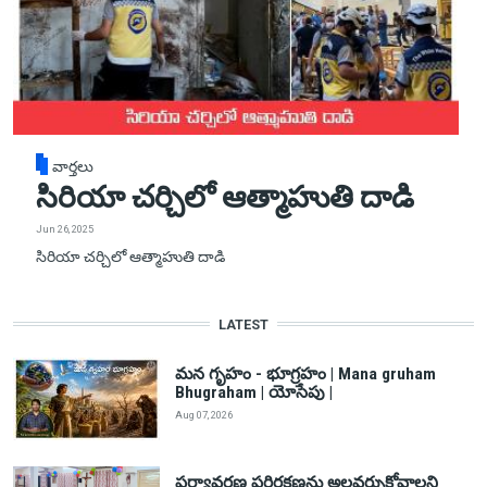
వార్తలు
సిరియా చర్చిలో ఆత్మాహుతి దాడి
Jun 26, 2025
సిరియా చర్చిలో ఆత్మాహుతి దాడి
LATEST
మన గృహం - భూగ్రహం | Mana gruham
Bhugraham | యోసేపు |
Aug 07, 2026
పర్యావరణ పరిరక్షణను అలవర్చుకోవాలని