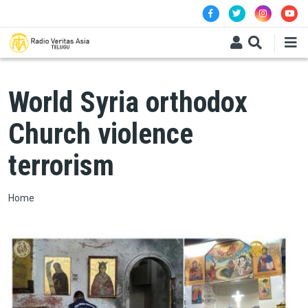
Skip to main content
World Syria orthodox
Church violence
terrorism
Breadcrumb
Home