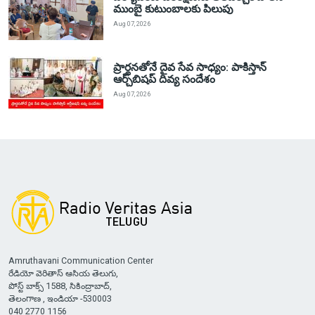
ముంబై కుటుంబాలకు పిలుపు
Aug 07, 2026
ప్రార్థనతోనే దైవ సేవ సాధ్యం: పాకిస్తాన్‌
ఆర్చ్‌బిషప్ దివ్య సందేశం
Aug 07, 2026
Amruthavani Communication Center
రేడియో వెరితాస్ ఆసియ తెలుగు,
పోస్ట్ బాక్స్ 1588, సికింద్రాబాద్,
తెలంగాణ , ఇండియా -530003
040 2770 1156