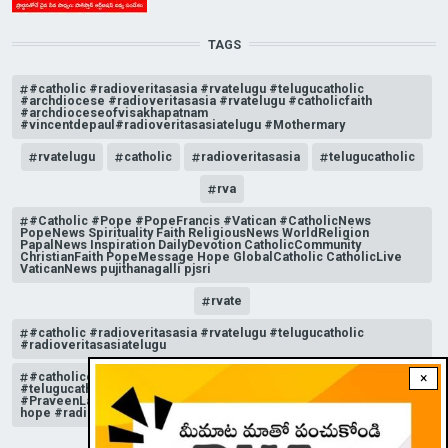
TAGS
#catholic #radioveritasasia #rvatelugu #telugucatholic
#archdiocese #radioveritasasia #rvatelugu #catholicfaith
#archdioceseofvisakhapatnam
#vincentdepaul#radioveritasasiatelugu #Mothermary
rvatelugu
catholic
radioveritasasia
telugucatholic
rva
#Catholic #Pope #PopeFrancis #Vatican #CatholicNews
PopeNews Spirituality Faith ReligiousNews WorldReligion
PapalNews Inspiration DailyDevotion CatholicCommunity
ChristianFaith PopeMessage Hope GlobalCatholic CatholicLive
VaticanNews pujithanagalli pjsri
rvate
#catholic #radioveritasasia #rvatelugu #telugucatholic
#radioveritasasiatelugu
#catholicchurchnews #catholictelugu #telugucatholic
×
#telugucatholicchurch #radioveritasasia #rvatelugu
#PraveenLakkisetti #reflection #advent #christmas #messageof
hope #radioveritas #rvatelugu #viral #insta