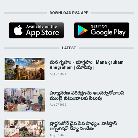
DOWNLOAD RVA APP
LATEST
మన గృహం - భూగ్రహం | Mana gruham
Bhugraham | యోసేపు |
Aug 07, 2026
పర్యావరణ పరిరక్షణను అలవర్చుకోవాలని
ముంబై కుటుంబాలకు పిలుపు
Aug 07, 2026
ప్రార్థనతోనే దైవ సేవ సాధ్యం: పాకిస్తాన్‌
ఆర్చ్‌బిషప్ దివ్య సందేశం
Aug 07, 2026