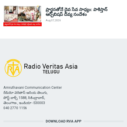
ప్రార్థనతోనే దైవ సేవ సాధ్యం: పాకిస్తాన్‌
ఆర్చ్‌బిషప్ దివ్య సందేశం
Aug 07, 2026
Amruthavani Communication Center
రేడియో వెరితాస్ ఆసియ తెలుగు,
పోస్ట్ బాక్స్ 1588, సికింద్రాబాద్,
తెలంగాణ , ఇండియా -530003
040 2770 1156
DOWNLOAD RVA APP