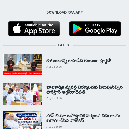
DOWNLOAD RVA APP
LATEST
కుటుంబాన్ని కాపాడేది కుటుంబ ప్రార్థనే!
Aug 06, 2026
బాలకార్మిక వ్యవస్థ నిర్మూలనకు పిలుపునిచ్చిన
పాకిస్తాన్ అగ్రపీఠాధిపతి
Aug 06, 2026
పోప్ లియో అపోస్తొలిక పర్యటన వివరాలను
ఖరారు చేసిన వాటికన్
Aug 06, 2026