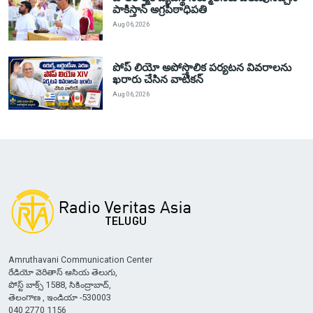
పాకిస్తాన్ అగ్రపీఠాధిపతి
Aug 06, 2026
పోప్ లియో అపోస్తొలిక పర్యటన వివరాలను
ఖరారు చేసిన వాటికన్
Aug 06, 2026
Amruthavani Communication Center
రేడియో వెరితాస్ ఆసియ తెలుగు,
పోస్ట్ బాక్స్ 1588, సికింద్రాబాద్,
తెలంగాణ , ఇండియా -530003
040 2770 1156