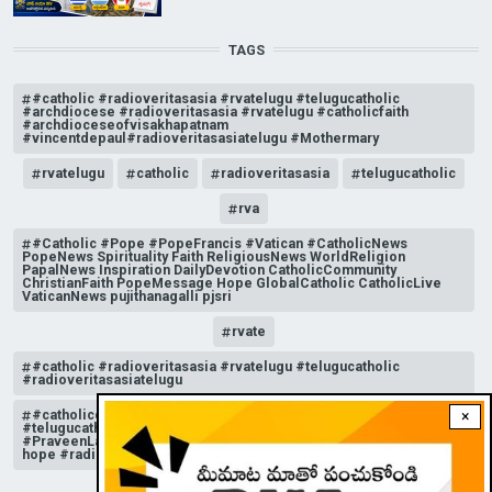
TAGS
#catholic #radioveritasasia #rvatelugu #telugucatholic
#archdiocese #radioveritasasia #rvatelugu #catholicfaith
#archdioceseofvisakhapatnam
#vincentdepaul#radioveritasasiatelugu #Mothermary
rvatelugu
catholic
radioveritasasia
telugucatholic
rva
#Catholic #Pope #PopeFrancis #Vatican #CatholicNews
PopeNews Spirituality Faith ReligiousNews WorldReligion
PapalNews Inspiration DailyDevotion CatholicCommunity
ChristianFaith PopeMessage Hope GlobalCatholic CatholicLive
VaticanNews pujithanagalli pjsri
rvate
#catholic #radioveritasasia #rvatelugu #telugucatholic
#radioveritasasiatelugu
#catholicchurchnews #catholictelugu #telugucatholic
×
#telugucatholicchurch #radioveritasasia #rvatelugu
#PraveenLakkisetti #reflection #advent #christmas #messageof
hope #radioveritas #rvatelugu #viral #insta