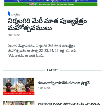
వార్తలు
నిర్మలగిరి మేరీ మాత పుణ్యక్షేత్రం
మహోత్సవములు
Mar 18, 2024
ఏలూరు మేత్రాసనము, నిర్మలగిరి మేరీ మాత పుణ్యక్షేత్రం
మహోత్సవములు మార్చి 22, 23, 24, 25 శుక్ర, శని, ఆది,
సోమవారములు జరగనునవి.
LATEST
కుటుంబాన్ని కాపాడేది కుటుంబ ప్రార్థనే!
Aug 06, 2026
బాలకార్మిక వ్యవస్థ నిర్మూలనకు పిలుపునిచ్చిన