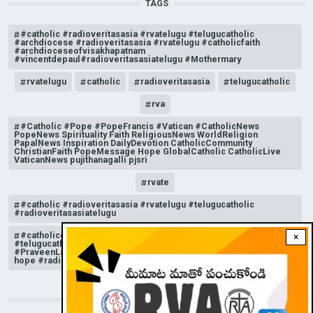
TAGS
#catholic #radioveritasasia #rvatelugu #telugucatholic
#archdiocese #radioveritasasia #rvatelugu #catholicfaith
#archdioceseofvisakhapatnam
#vincentdepaul#radioveritasasiatelugu #Mothermary
rvatelugu
catholic
radioveritasasia
telugucatholic
rva
#Catholic #Pope #PopeFrancis #Vatican #CatholicNews
PopeNews Spirituality Faith ReligiousNews WorldReligion
PapalNews Inspiration DailyDevotion CatholicCommunity
ChristianFaith PopeMessage Hope GlobalCatholic CatholicLive
VaticanNews pujithanagalli pjsri
rvate
#catholic #radioveritasasia #rvatelugu #telugucatholic
#radioveritasasiatelugu
#catholicchurchnews #catholictelugu #telugucatholic
×
#telugucatholicchurch #radioveritasasia #rvatelugu
#PraveenLakkisetti #reflection #advent #christmas #messageof
hope #radioveritas #rvatelugu #viral #insta
STAY CONNECTED WITH US!