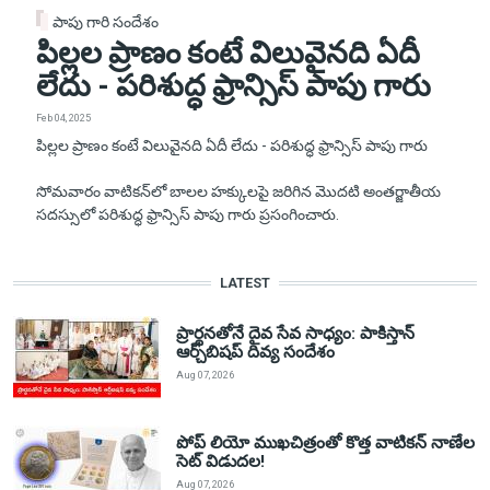
పాపు గారి సందేశం
పిల్లల ప్రాణం కంటే విలువైనది ఏదీ
లేదు - పరిశుద్ధ ఫ్రాన్సిస్ పాపు గారు
Feb 04, 2025
పిల్లల ప్రాణం కంటే విలువైనది ఏదీ లేదు - పరిశుద్ధ ఫ్రాన్సిస్ పాపు గారు
సోమవారం వాటికన్‌లో బాలల హక్కులపై జరిగిన మొదటి అంతర్జాతీయ
సదస్సులో పరిశుద్ధ ఫ్రాన్సిస్ పాపు గారు ప్రసంగించారు.
LATEST
ప్రార్థనతోనే దైవ సేవ సాధ్యం: పాకిస్తాన్‌
ఆర్చ్‌బిషప్ దివ్య సందేశం
Aug 07, 2026
పోప్ లియో ముఖచిత్రంతో కొత్త వాటికన్ నాణేల
సెట్ విడుదల!
Aug 07, 2026