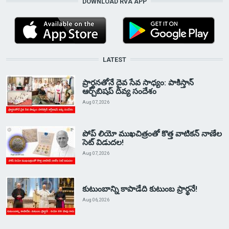
DOWNLOAD RVA APP
LATEST
ప్రార్థనతోనే దైవ సేవ సాధ్యం: పాకిస్తాన్‌
ఆర్చ్‌బిషప్ దివ్య సందేశం
Aug 07, 2026
పోప్ లియో ముఖచిత్రంతో కొత్త వాటికన్ నాణేల
సెట్ విడుదల!
Aug 07, 2026
కుటుంబాన్ని కాపాడేది కుటుంబ ప్రార్థనే!
Aug 06, 2026