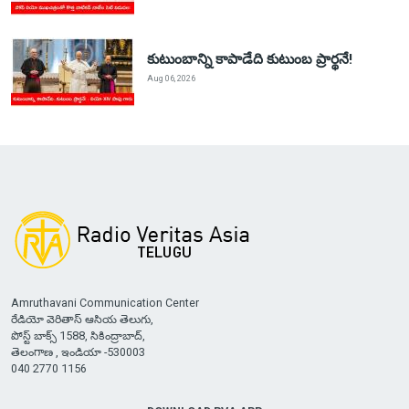
కుటుంబాన్ని కాపాడేది కుటుంబ ప్రార్థనే!
Aug 06, 2026
Amruthavani Communication Center
రేడియో వెరితాస్ ఆసియ తెలుగు,
పోస్ట్ బాక్స్ 1588, సికింద్రాబాద్,
తెలంగాణ , ఇండియా -530003
040 2770 1156