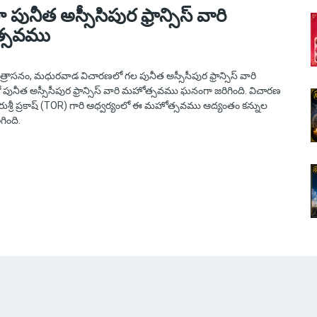
ునీత అస్సీసిపుర ఫ్రాన్సిస్ వారి
్సవము
్రాసనం, మధురవాడ విచారణలో గల పునీత అస్సీసీపుర ఫ్రాన్సిస్ వారి
ునీత అస్సీసీపుర ఫ్రాన్సిస్ వారి మహోత్సవము ఘనంగా జరిగింది. విచారణ
రుశ్రీ ప్రకాష్ (TOR) గారి ఆధ్వర్యంలో ఈ మహోత్సవము ఆద్యంతం కన్నుల
ింది.