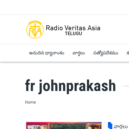
Skip to main content
అనుదిన ధ్యానాంశం
వార్తలు
సత్యోపదేశము
fr johnprakash
Breadcrumb
Home
వార్తలు