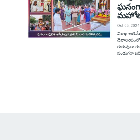
ఘనంగా ప
మహోత
Oct 05, 2024
విశాఖ అతిమేత
దేవాలయంలో ప
గురువులు గు
పండుగగా జరిగ