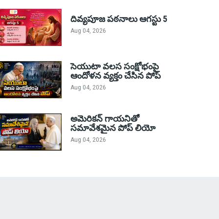
దివ్యపూజ పఠనాలు ఆగస్టు 5
Aug 04, 2026
సెయుటా వలస సంక్షోభంపై
ఆందోళన వ్యక్తం చేసిన పోప్
Aug 04, 2026
అమెరికన్ గాయనితో
సమావేశమైన పోప్ లియో
Aug 04, 2026