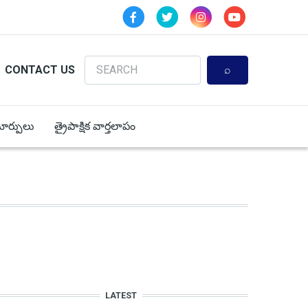
Search
CONTACT US
 మార్పులు
త్రైపాక్షిక వార్తలాపం
LATEST