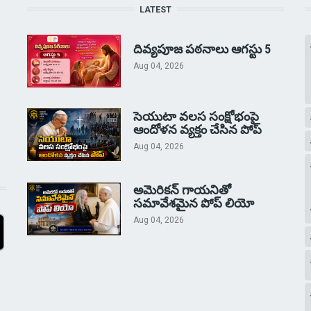
LATEST
దివ్యపూజ పఠనాలు ఆగస్టు 5
Aug 04, 2026
సెయుటా వలస సంక్షోభంపై
ఆందోళన వ్యక్తం చేసిన పోప్
Aug 04, 2026
అమెరికన్ గాయనితో
సమావేశమైన పోప్ లియో
Aug 04, 2026