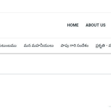
HOME
ABOUT US
కుటుంబము
మన మహనీయులు
పాపు గారి సందేశం
ప్రకృతి -