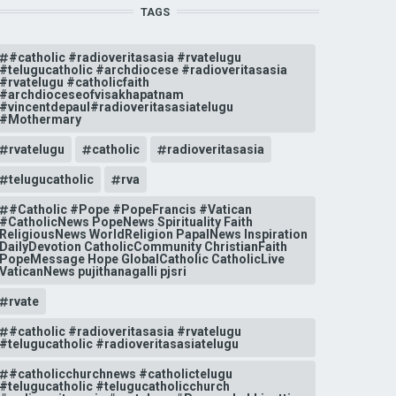
TAGS
#catholic #radioveritasasia #rvatelugu
#telugucatholic #archdiocese #radioveritasasia
#rvatelugu #catholicfaith
#archdioceseofvisakhapatnam
#vincentdepaul#radioveritasasiatelugu
#Mothermary
rvatelugu
catholic
radioveritasasia
telugucatholic
rva
#Catholic #Pope #PopeFrancis #Vatican
#CatholicNews PopeNews Spirituality Faith
ReligiousNews WorldReligion PapalNews Inspiration
DailyDevotion CatholicCommunity ChristianFaith
PopeMessage Hope GlobalCatholic CatholicLive
VaticanNews pujithanagalli pjsri
rvate
#catholic #radioveritasasia #rvatelugu
#telugucatholic #radioveritasasiatelugu
#catholicchurchnews #catholictelugu
#telugucatholic #telugucatholicchurch