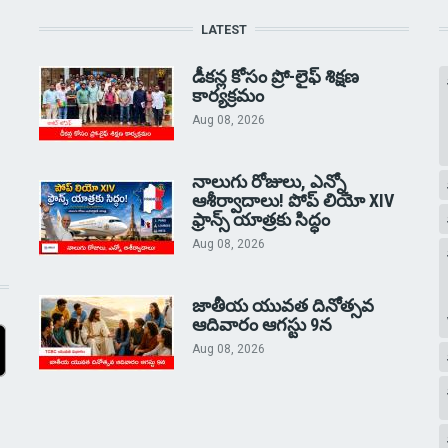
LATEST
డీకన్ల కోసం ప్రో-లైఫ్ శిక్షణ
కార్యక్రమం
Aug 08, 2026
నాలుగు రోజులు, ఎన్నో
ఆశీర్వాదాలు! పోప్ లియో XIV
ఫ్రాన్స్ యాత్రకు సిద్ధం
Aug 08, 2026
జాతీయ యువత దినోత్సవ
ఆదివారం ఆగస్టు 9న
Aug 08, 2026