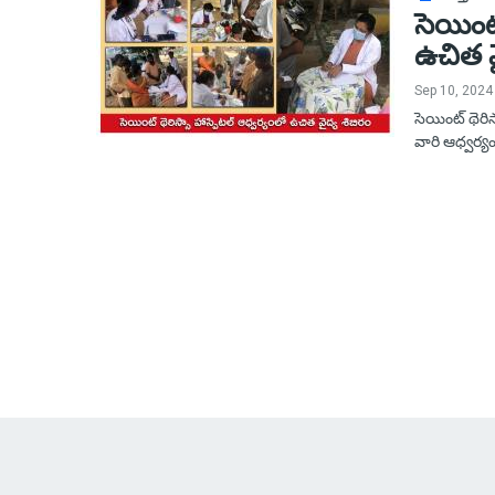
సెయింట్
ఉచిత వ
Sep 10, 2024
సెయింట్ థెర
వారి ఆధ్వర్యం