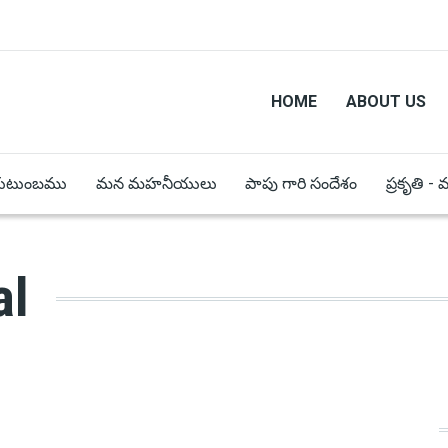
HOME
ABOUT US
కుటుంబము
మన మహనీయులు
పాపు గారి సందేశం
ప్రకృతి -
al