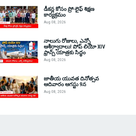
డీకన్ల కోసం ప్రో-లైఫ్ శిక్షణ
కార్యక్రమం
Aug 08, 2026
నాలుగు రోజులు, ఎన్నో
ఆశీర్వాదాలు! పోప్ లియో XIV
ఫ్రాన్స్ యాత్రకు సిద్ధం
Aug 08, 2026
జాతీయ యువత దినోత్సవ
ఆదివారం ఆగస్టు 9న
Aug 08, 2026