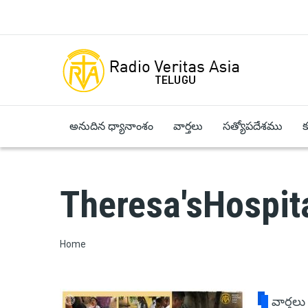
Skip to main content
అనుదిన ధ్యానాంశం
వార్తలు
సత్యోపదేశము
Theresa'sHospit
Breadcrumb
Home
వార్తలు