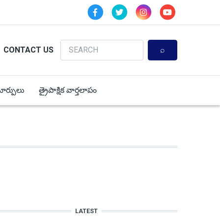
Search
CONTACT US
 మార్పులు
త్రైపాక్షిక వార్తలాపం
LATEST