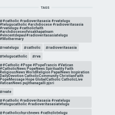
TAGS
#catholic #radioveritasasia #rvatelugu
#telugucatholic #archdiocese #radioveritasasia
#rvatelugu #catholicfaith
#archdioceseofvisakhapatnam
#vincentdepaul#radioveritasasiatelugu
#Mothermary
rvatelugu
catholic
radioveritasasia
telugucatholic
rva
#Catholic #Pope #PopeFrancis #Vatican
#CatholicNews PopeNews Spirituality Faith
ReligiousNews WorldReligion PapalNews Inspiration
DailyDevotion CatholicCommunity ChristianFaith
PopeMessage Hope GlobalCatholic CatholicLive
VaticanNews pujithanagalli pjsri
rvate
#catholic #radioveritasasia #rvatelugu
#telugucatholic #radioveritasasiatelugu
#catholicchurchnews #catholictelugu