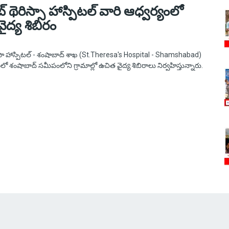
 థెరిస్సా హాస్పిటల్ వారి ఆధ్వర్యంలో
ైద్య శిబిరం
ిసా హాస్పిటల్ - శంషాబాద్ శాఖ (St.Theresa's Hospital - Shamshabad)
లో శంషాబాద్ సమీపంలోని గ్రామాల్లో ఉచిత వైద్య శిబిరాలు నిర్వహిస్తున్నారు.