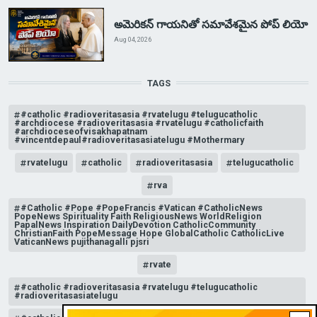
అమెరికన్ గాయనితో సమావేశమైన పోప్ లియో
Aug 04, 2026
TAGS
#catholic #radioveritasasia #rvatelugu #telugucatholic
#archdiocese #radioveritasasia #rvatelugu #catholicfaith
#archdioceseofvisakhapatnam
#vincentdepaul#radioveritasasiatelugu #Mothermary
rvatelugu
catholic
radioveritasasia
telugucatholic
rva
#Catholic #Pope #PopeFrancis #Vatican #CatholicNews
PopeNews Spirituality Faith ReligiousNews WorldReligion
PapalNews Inspiration DailyDevotion CatholicCommunity
ChristianFaith PopeMessage Hope GlobalCatholic CatholicLive
VaticanNews pujithanagalli pjsri
rvate
#catholic #radioveritasasia #rvatelugu #telugucatholic
#radioveritasasiatelugu