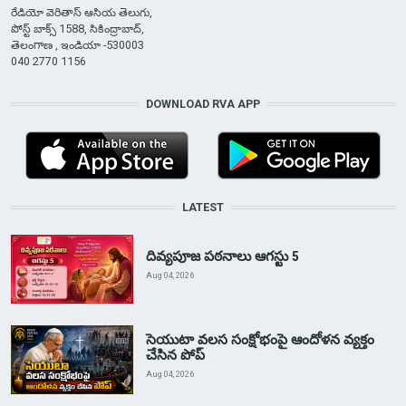
రేడియో వెరితాస్ ఆసియ తెలుగు,
పోస్ట్ బాక్స్ 1588, సికింద్రాబాద్,
తెలంగాణ , ఇండియా -530003
040 2770 1156
DOWNLOAD RVA APP
LATEST
దివ్యపూజ పఠనాలు ఆగస్టు 5
Aug 04, 2026
సెయుటా వలస సంక్షోభంపై ఆందోళన వ్యక్తం
చేసిన పోప్
Aug 04, 2026