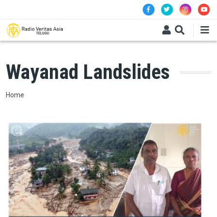
Skip to main content
Wayanad Landslides
Breadcrumb
Home