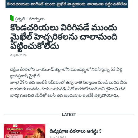
ప్రకృతి - మార్పులు
కొండచరియలు విరిగిపడే ముందు
మైఖేల్ హెచ్చరికలను చాలామంది
పట్టించుకోలేదు
Aug 07, 2024
దక్షిణ కేరళలోని వాయనాడ్ జిల్లాలోని ముండక్కైలో నివసిస్తున్న 63 ఏళ్ల
జ్ఞానప్రకాష్ మైఖేల్
జూలై 29న తన ఇంటికి సమీపంలో ఉన్న రాతి నిర్మాణం నుండి బురద నీరు
బయటకు రావడం చూసి బయపడి, ఏదో జరగబోతుంది అని గ్రహించి తన
భార్య గుణవతి మేరీతో కలసి తన బంధువుల ఇంటికి వెళ్ళిపోయాడు.
LATEST
దివ్యపూజ పఠనాలు ఆగస్టు 5
Aug 04, 2026