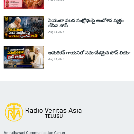
సెయుటా వలస సంక్షోభంపై ఆందోళన వ్యక్తం
చేసిన పోప్
Aug 04, 2026
అమెరికన్ గాయనితో సమావేశమైన పోప్ లియో
Aug 04, 2026
Amruthavani Communication Center