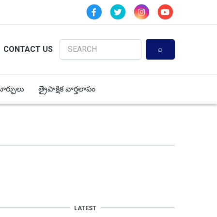
Search
CONTACT US
 మార్పులు
త్రైపాక్షిక వార్తలాపం
LATEST