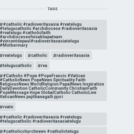
TAGS
#catholic #radioveritasasia #rvatelugu
#telugucatholic #archdiocese #radioveritasasia
#rvatelugu #catholicfaith
#archdioceseofvisakhapatnam
#vincentdepaul#radioveritasasiatelugu
#Mothermary
rvatelugu
catholic
radioveritasasia
telugucatholic
rva
#Catholic #Pope #PopeFrancis #Vatican
#CatholicNews PopeNews Spirituality Faith
ReligiousNews WorldReligion PapalNews Inspiration
DailyDevotion CatholicCommunity ChristianFaith
PopeMessage Hope GlobalCatholic CatholicLive
VaticanNews pujithanagalli pjsri
rvate
#catholic #radioveritasasia #rvatelugu
#telugucatholic #radioveritasasiatelugu
#catholicchurchnews #catholictelugu