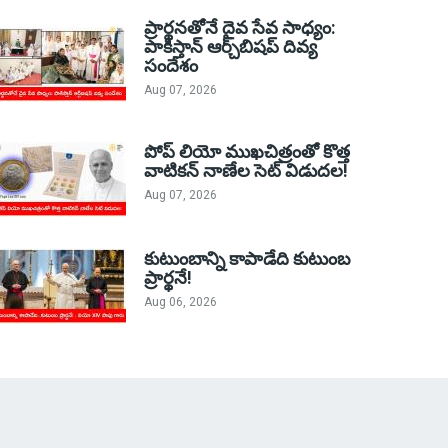
ప్రార్థనతోనే దైవ సేవ సాధ్యం:
పాకిస్తాన్‌ ఆర్చ్‌బిషప్ దివ్య
సందేశం
Aug 07, 2026
పోప్ లియో ముఖచిత్రంతో కొత్త
వాటికన్ నాణేల సెట్ విడుదల!
Aug 07, 2026
కుటుంబాన్ని కాపాడేది కుటుంబ
ప్రార్థనే!
Aug 06, 2026