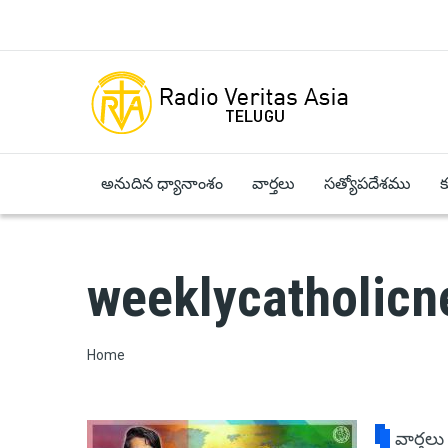
Skip to main content
అనుదిన ధ్యానాంశం
వార్తలు
సత్యోపదేశము
weeklycatholic
Breadcrumb
Home
వార్తలు