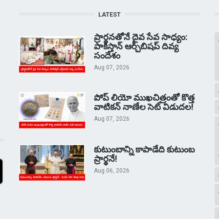
LATEST
ప్రార్థనతోనే దైవ సేవ సాధ్యం:
పాకిస్తాన్‌ ఆర్చ్‌బిషప్ దివ్య
సందేశం
Aug 07, 2026
పోప్ లియో ముఖచిత్రంతో కొత్త
వాటికన్ నాణేల సెట్ విడుదల!
Aug 07, 2026
కుటుంబాన్ని కాపాడేది కుటుంబ
ప్రార్థనే!
Aug 06, 2026