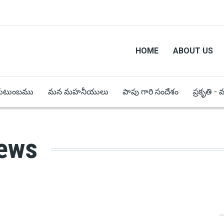
HOME
ABOUT US
కుటుంబము
మన మహనీయులు
పాపు గారి సందేశం
ప్రకృతి -
news