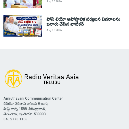
Aug 06, 2026
పోప్ లియో అపోస్తొలిక పర్యటన వివరాలను
ఖరారు చేసిన వాటికన్
Aug 06, 2026
Amruthavani Communication Center
రేడియో వెరితాస్ ఆసియ తెలుగు,
పోస్ట్ బాక్స్ 1588, సికింద్రాబాద్,
తెలంగాణ , ఇండియా -530003
040 2770 1156