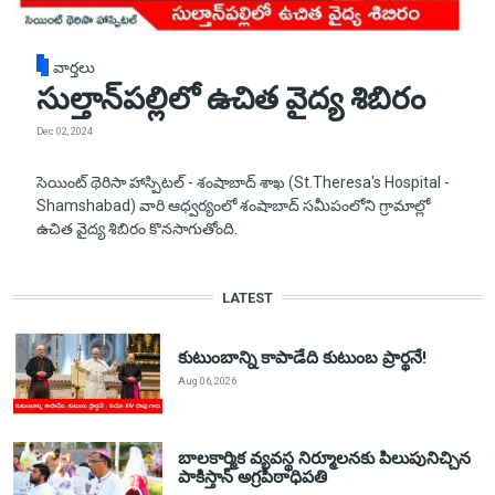
వార్తలు
సుల్తాన్‌పల్లిలో ఉచిత వైద్య శిబిరం
Dec 02, 2024
సెయింట్ థెరిసా హాస్పిటల్ - శంషాబాద్ శాఖ (St.Theresa's Hospital -
Shamshabad) వారి ఆధ్వర్యంలో శంషాబాద్ సమీపంలోని గ్రామాల్లో
ఉచిత వైద్య శిబిరం కొనసాగుతోంది.
LATEST
కుటుంబాన్ని కాపాడేది కుటుంబ ప్రార్థనే!
Aug 06, 2026
బాలకార్మిక వ్యవస్థ నిర్మూలనకు పిలుపునిచ్చిన
పాకిస్తాన్ అగ్రపీఠాధిపతి