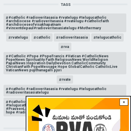
TAGS
#catholic #radioveritasasia #rvatelugu #telugucatholic
#archdiocese #radioveritasasia #rvatelugu #catholicfaith
#archdioceseofvisakhapatnam
#vincentdepaul#radioveritasasiatelugu #Mothermary
rvatelugu
catholic
radioveritasasia
telugucatholic
rva
#Catholic #Pope #PopeFrancis #Vatican #CatholicNews
PopeNews Spirituality Faith ReligiousNews WorldReligion
PapalNews Inspiration DailyDevotion CatholicCommunity
ChristianFaith PopeMessage Hope GlobalCatholic CatholicLive
VaticanNews pujithanagalli pjsri
rvate
#catholic #radioveritasasia #rvatelugu #telugucatholic
#radioveritasasiatelugu
#catholicchurchnews #catholictelugu #telugucatholic
×
#telugucatholicchurch #radioveritasasia #rvatelugu
#PraveenLakkisetti #reflection #advent #christmas #messageof
hope #radioveritas #rvatelugu #viral #insta
STAY CONNECTED WITH US!