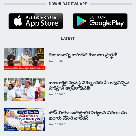
DOWNLOAD RVA APP
LATEST
కుటుంబాన్ని కాపాడేది కుటుంబ ప్రార్థనే!
Aug 06, 2026
బాలకార్మిక వ్యవస్థ నిర్మూలనకు పిలుపునిచ్చిన
పాకిస్తాన్ అగ్రపీఠాధిపతి
Aug 06, 2026
పోప్ లియో అపోస్తొలిక పర్యటన వివరాలను
ఖరారు చేసిన వాటికన్
Aug 06, 2026