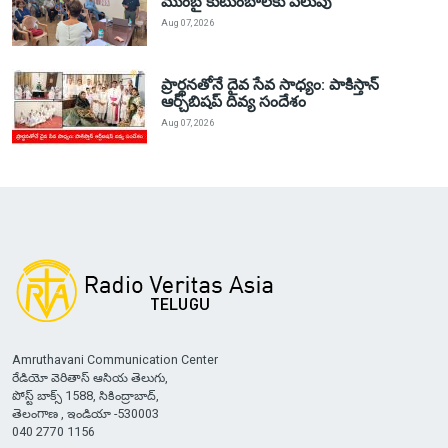
ముంబై కుటుంబాలకు పిలుపు
Aug 07, 2026
ప్రార్థనతోనే దైవ సేవ సాధ్యం: పాకిస్తాన్‌
ఆర్చ్‌బిషప్ దివ్య సందేశం
Aug 07, 2026
Amruthavani Communication Center
రేడియో వెరితాస్ ఆసియ తెలుగు,
పోస్ట్ బాక్స్ 1588, సికింద్రాబాద్,
తెలంగాణ , ఇండియా -530003
040 2770 1156