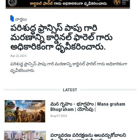
వార్తలు
పరిశుద్ధ ఫ్రాన్సిస్ పాపు గారి
మరణాన్ని కార్డినల్ ఫారెల్ గారు
అధికారికంగా ధృవీకరించారు.
Apr 22, 2025
పరిశుద్ధ ఫ్రాన్సిస్ పాపు గారి మరణాన్ని కార్డినల్ ఫారెల్ గారు అధికారికంగా
ధృవీకరించారు.
LATEST
మన గృహం - భూగ్రహం | Mana gruham
Bhugraham | యోసేపు |
Aug 07, 2026
పర్యావరణ పరిరక్షణను అలవర్చుకోవాలని