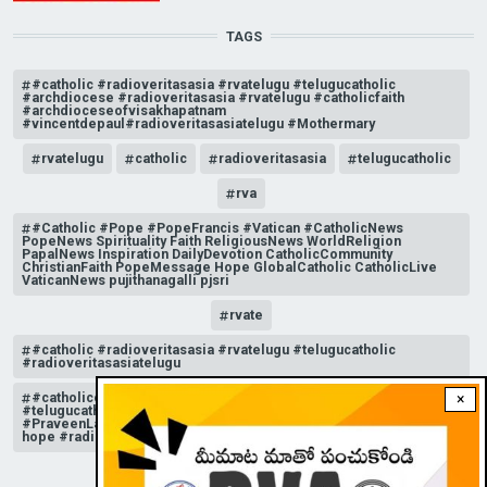
TAGS
#catholic #radioveritasasia #rvatelugu #telugucatholic
#archdiocese #radioveritasasia #rvatelugu #catholicfaith
#archdioceseofvisakhapatnam
#vincentdepaul#radioveritasasiatelugu #Mothermary
rvatelugu
catholic
radioveritasasia
telugucatholic
rva
#Catholic #Pope #PopeFrancis #Vatican #CatholicNews
PopeNews Spirituality Faith ReligiousNews WorldReligion
PapalNews Inspiration DailyDevotion CatholicCommunity
ChristianFaith PopeMessage Hope GlobalCatholic CatholicLive
VaticanNews pujithanagalli pjsri
rvate
#catholic #radioveritasasia #rvatelugu #telugucatholic
#radioveritasasiatelugu
#catholicchurchnews #catholictelugu #telugucatholic
×
#telugucatholicchurch #radioveritasasia #rvatelugu
#PraveenLakkisetti #reflection #advent #christmas #messageof
hope #radioveritas #rvatelugu #viral #insta