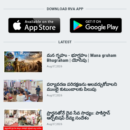
DOWNLOAD RVA APP
LATEST
మన గృహం - భూగ్రహం | Mana gruham
Bhugraham | యోసేపు |
Aug 07, 2026
పర్యావరణ పరిరక్షణను అలవర్చుకోవాలని
ముంబై కుటుంబాలకు పిలుపు
Aug 07, 2026
ప్రార్థనతోనే దైవ సేవ సాధ్యం: పాకిస్తాన్‌
ఆర్చ్‌బిషప్ దివ్య సందేశం
Aug 07, 2026