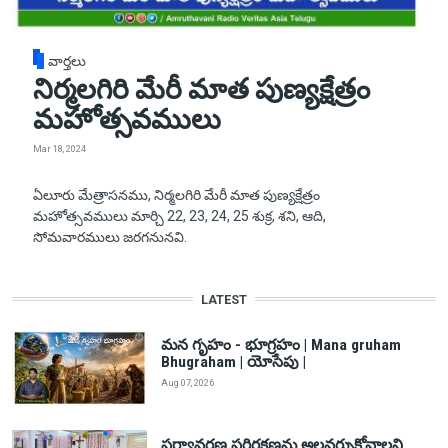
వార్తలు
నిర్మలగిరి మేరీ మాత పుణ్యక్షేత్రం
మహోత్సవములు
Mar 18, 2024
ఏలూరు మేత్రాసనము, నిర్మలగిరి మేరీ మాత పుణ్యక్షేత్రం
మహోత్సవములు మార్చి 22, 23, 24, 25 శుక్ర, శని, ఆది,
సోమవారములు జరగనునవి.
LATEST
మన గృహం - భూగ్రహం | Mana gruham
Bhugraham | యోసేపు |
Aug 07, 2026
పర్యావరణ పరిరక్షణను అలవర్చుకోవాలని