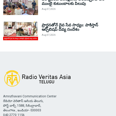
ముంబై కుటుంబాలకు పిలుపు
Aug 07, 2026
ప్రార్థనతోనే దైవ సేవ సాధ్యం: పాకిస్తాన్‌
ఆర్చ్‌బిషప్ దివ్య సందేశం
Aug 07, 2026
Amruthavani Communication Center
రేడియో వెరితాస్ ఆసియ తెలుగు,
పోస్ట్ బాక్స్ 1588, సికింద్రాబాద్,
తెలంగాణ , ఇండియా -530003
040 2770 1156