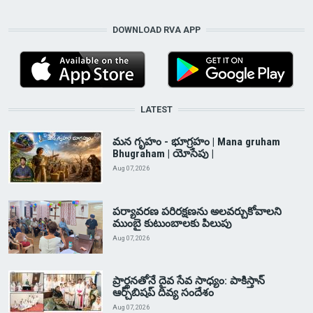
DOWNLOAD RVA APP
LATEST
మన గృహం - భూగ్రహం | Mana gruham
Bhugraham | యోసేపు |
Aug 07, 2026
పర్యావరణ పరిరక్షణను అలవర్చుకోవాలని
ముంబై కుటుంబాలకు పిలుపు
Aug 07, 2026
ప్రార్థనతోనే దైవ సేవ సాధ్యం: పాకిస్తాన్‌
ఆర్చ్‌బిషప్ దివ్య సందేశం
Aug 07, 2026