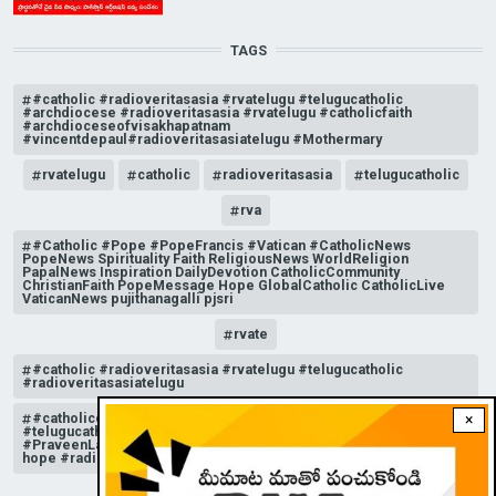
TAGS
#catholic #radioveritasasia #rvatelugu #telugucatholic
#archdiocese #radioveritasasia #rvatelugu #catholicfaith
#archdioceseofvisakhapatnam
#vincentdepaul#radioveritasasiatelugu #Mothermary
rvatelugu
catholic
radioveritasasia
telugucatholic
rva
#Catholic #Pope #PopeFrancis #Vatican #CatholicNews
PopeNews Spirituality Faith ReligiousNews WorldReligion
PapalNews Inspiration DailyDevotion CatholicCommunity
ChristianFaith PopeMessage Hope GlobalCatholic CatholicLive
VaticanNews pujithanagalli pjsri
rvate
#catholic #radioveritasasia #rvatelugu #telugucatholic
#radioveritasasiatelugu
#catholicchurchnews #catholictelugu #telugucatholic
×
#telugucatholicchurch #radioveritasasia #rvatelugu
#PraveenLakkisetti #reflection #advent #christmas #messageof
hope #radioveritas #rvatelugu #viral #insta