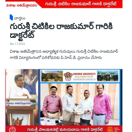
వార్తలు
గురుశ్రీ చిటికిల రాజకుమార్ గారికి
డాక్టరేట్‌
Dec 17, 2024
విశాఖ అతిమేత్రాసన ఆధ్యాత్మిక గురువులు గురుశ్రీ చిటికిల రాజకుమార్
గారికి విద్యారంగంలో పరిశోధనకు పి.హెచ్.డి. ప్రదానం చేసారు.