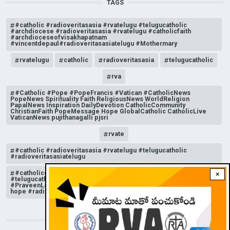
TAGS
#catholic #radioveritasasia #rvatelugu #telugucatholic
#archdiocese #radioveritasasia #rvatelugu #catholicfaith
#archdioceseofvisakhapatnam
#vincentdepaul#radioveritasasiatelugu #Mothermary
rvatelugu
catholic
radioveritasasia
telugucatholic
rva
#Catholic #Pope #PopeFrancis #Vatican #CatholicNews
PopeNews Spirituality Faith ReligiousNews WorldReligion
PapalNews Inspiration DailyDevotion CatholicCommunity
ChristianFaith PopeMessage Hope GlobalCatholic CatholicLive
VaticanNews pujithanagalli pjsri
rvate
#catholic #radioveritasasia #rvatelugu #telugucatholic
#radioveritasasiatelugu
#catholicchurchnews #catholictelugu #telugucatholic
×
#telugucatholicchurch #radioveritasasia #rvatelugu
#PraveenLakkisetti #reflection #advent #christmas #messageof
hope #radioveritas #rvatelugu #viral #insta
STAY CONNECTED WITH US!