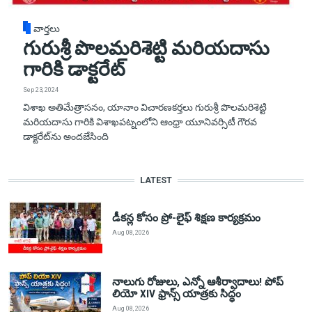
వార్తలు
గురుశ్రీ పొలమరిశెట్టి మరియదాసు
గారికి డాక్టరేట్‌
Sep 23, 2024
విశాఖ అతిమేత్రాసనం, యానాం విచారణకర్తలు గురుశ్రీ పొలమరిశెట్టి
మరియదాసు గారికి విశాఖపట్నంలోని ఆంధ్రా యూనివర్సిటీ గౌరవ
డాక్టరేట్‌ను అందజేసింది
LATEST
డీకన్ల కోసం ప్రో-లైఫ్ శిక్షణ కార్యక్రమం
Aug 08, 2026
నాలుగు రోజులు, ఎన్నో ఆశీర్వాదాలు! పోప్
లియో XIV ఫ్రాన్స్ యాత్రకు సిద్ధం
Aug 08, 2026