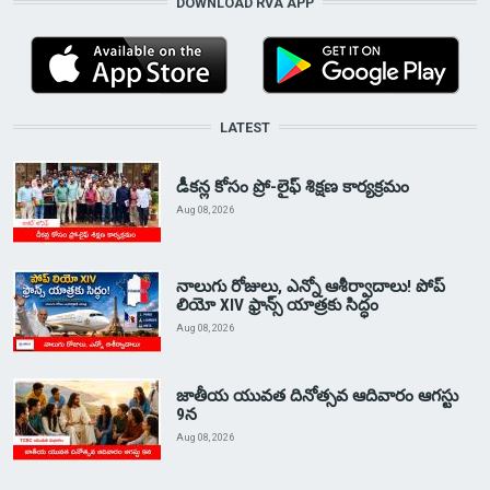
DOWNLOAD RVA APP
LATEST
డీకన్ల కోసం ప్రో-లైఫ్ శిక్షణ కార్యక్రమం
Aug 08, 2026
నాలుగు రోజులు, ఎన్నో ఆశీర్వాదాలు! పోప్
లియో XIV ఫ్రాన్స్ యాత్రకు సిద్ధం
Aug 08, 2026
జాతీయ యువత దినోత్సవ ఆదివారం ఆగస్టు
9న
Aug 08, 2026