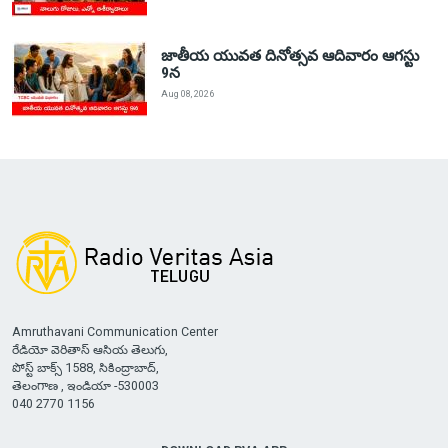
జాతీయ యువత దినోత్సవ ఆదివారం ఆగస్టు
9న
Aug 08, 2026
Amruthavani Communication Center
రేడియో వెరితాస్ ఆసియ తెలుగు,
పోస్ట్ బాక్స్ 1588, సికింద్రాబాద్,
తెలంగాణ , ఇండియా -530003
040 2770 1156