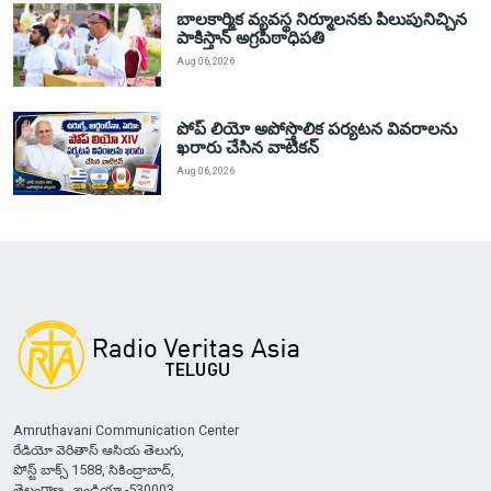
బాలకార్మిక వ్యవస్థ నిర్మూలనకు పిలుపునిచ్చిన
పాకిస్తాన్ అగ్రపీఠాధిపతి
Aug 06, 2026
పోప్ లియో అపోస్తొలిక పర్యటన వివరాలను
ఖరారు చేసిన వాటికన్
Aug 06, 2026
Amruthavani Communication Center
రేడియో వెరితాస్ ఆసియ తెలుగు,
పోస్ట్ బాక్స్ 1588, సికింద్రాబాద్,
తెలంగాణ , ఇండియా -530003