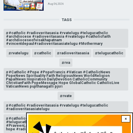
Aug 06, 2026
TAGS
#catholic #radioveritasasia #rvatelugu #telugucatholic
#archdiocese #radioveritasasia #rvatelugu #catholicfaith
#archdioceseofvisakhapatnam
#vincentdepaul#radioveritasasiatelugu #Mothermary
rvatelugu
catholic
radioveritasasia
telugucatholic
rva
#Catholic #Pope #PopeFrancis #Vatican #CatholicNews
PopeNews Spirituality Faith ReligiousNews WorldReligion
PapalNews Inspiration DailyDevotion CatholicCommunity
ChristianFaith PopeMessage Hope GlobalCatholic CatholicLive
VaticanNews pujithanagalli pjsri
rvate
#catholic #radioveritasasia #rvatelugu #telugucatholic
#radioveritasasiatelugu
#catholicchurchnews #catholictelugu #telugucatholic
×
#telugucatholicchurch #radioveritasasia #rvatelugu
#PraveenLakkisetti #reflection #advent #christmas #messageof
hope #radioveritas #rvatelugu #viral #insta