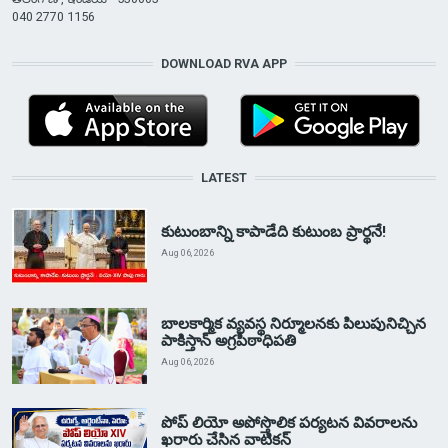
040 2770 1156
DOWNLOAD RVA APP
LATEST
కుటుంబాన్ని కాపాడేది కుటుంబ ప్రార్థనే!
Aug 06, 2026
బాలకార్మిక వ్యవస్థ నిర్మూలనకు పిలుపునిచ్చిన
పాకిస్తాన్ అగ్రపీఠాధిపతి
Aug 06, 2026
పోప్ లియో అపోస్తొలిక పర్యటన వివరాలను
ఖరారు చేసిన వాటికన్