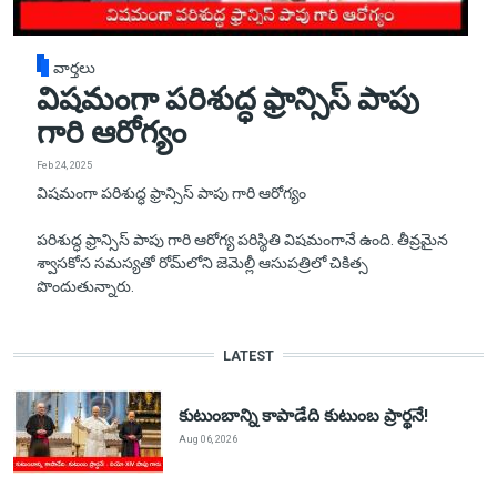
వార్తలు
విషమంగా పరిశుద్ధ ఫ్రాన్సిస్ పాపు
గారి ఆరోగ్యం
Feb 24, 2025
విషమంగా పరిశుద్ధ ఫ్రాన్సిస్ పాపు గారి ఆరోగ్యం
పరిశుద్ధ ఫ్రాన్సిస్ పాపు గారి ఆరోగ్య పరిస్థితి విషమంగానే ఉంది. తీవ్రమైన
శ్వాసకోస సమస్యతో రోమ్‌లోని జెమెల్లీ ఆసుపత్రిలో చికిత్స
పొందుతున్నారు.
LATEST
కుటుంబాన్ని కాపాడేది కుటుంబ ప్రార్థనే!
Aug 06, 2026