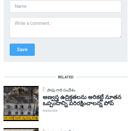
RELATED
పాపు గారి సందేశం
అణ్వస్త్ర ఉద్రిక్తతలను అరికట్టే నూతన
ఒప్పందాన్ని పరిరక్షించాలన్న పోప్
Feb 04, 2026