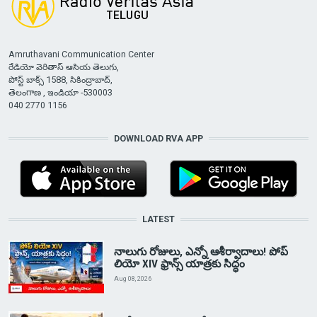
Amruthavani Communication Center
రేడియో వెరితాస్ ఆసియ తెలుగు,
పోస్ట్ బాక్స్ 1588, సికింద్రాబాద్,
తెలంగాణ , ఇండియా -530003
040 2770 1156
DOWNLOAD RVA APP
LATEST
నాలుగు రోజులు, ఎన్నో ఆశీర్వాదాలు! పోప్
లియో XIV ఫ్రాన్స్ యాత్రకు సిద్ధం
Aug 08, 2026