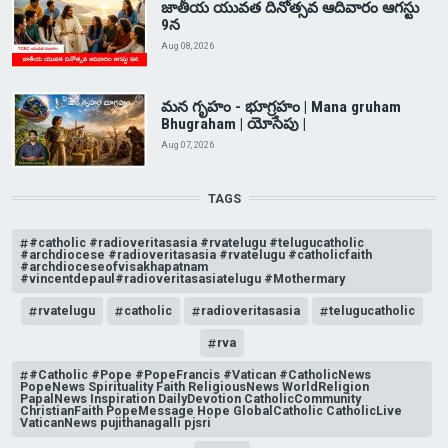
జాతీయ యువత దినోత్సవ ఆదివారం ఆగస్టు
9న
Aug 08, 2026
మన గృహం - భూగ్రహం | Mana gruham
Bhugraham | యోసేపు |
Aug 07, 2026
TAGS
#catholic #radioveritasasia #rvatelugu #telugucatholic
#archdiocese #radioveritasasia #rvatelugu #catholicfaith
#archdioceseofvisakhapatnam
#vincentdepaul#radioveritasasiatelugu #Mothermary
rvatelugu
catholic
radioveritasasia
telugucatholic
rva
#Catholic #Pope #PopeFrancis #Vatican #CatholicNews
PopeNews Spirituality Faith ReligiousNews WorldReligion
PapalNews Inspiration DailyDevotion CatholicCommunity
ChristianFaith PopeMessage Hope GlobalCatholic CatholicLive
VaticanNews pujithanagalli pjsri