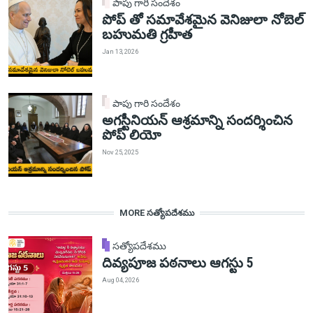
పాపు గారి సందేశం
పోప్ తో సమావేశమైన వెనిజులా నోబెల్
బహుమతి గ్రహీత
Jan 13, 2026
పాపు గారి సందేశం
అగస్టీనియన్ ఆశ్రమాన్ని సందర్శించిన
పోప్ లియో
Nov 25, 2025
MORE సత్యోపదేశము
సత్యోపదేశము
దివ్యపూజ పఠనాలు ఆగస్టు 5
Aug 04, 2026