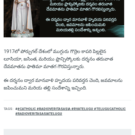
1917లో పోర్చుగల్ దేశంలో ముగ్గురు గొర్రెల కాపరి పిల్లలైన
లూసియా, జసింత, మరియు ఫ్రాన్సిస్కోలకు దర్శనం తరువాత
దేవమాతను ఫాతిమా మాతగ గౌరవిస్తున్నారు.
ఈ దర్శనం ద్వార మానవాళి హృదయ పరివర్తన చెంది, జవమాలను
జపించుమని మరియ తల్లి సందేశాన్ని ఇచ్చింది.
TAGS
#CATHOLIC #RADIOVERITASASIA #RVATELUGU #TELUGUCATHOLIC
#RADIOVERITASASIATELUGU