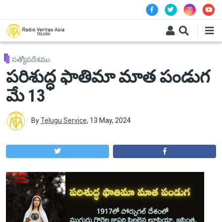
Skip to main content
సత్యోపదేశము
పరిశుద్ధ ఫాతిమా మాత పండుగ
మే 13
By
Telugu Service
,
13 May, 2024