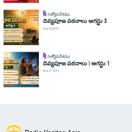
సత్యోపదేశము
దివ్యపూజ పఠనాలు ఆగస్టు 3
Aug 03, 2026
సత్యోపదేశము
దివ్యపూజ పఠనాలు | ఆగస్టు 1
Aug 01, 2026