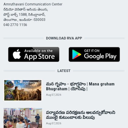
Amruthavani Communication Center
రేడియో వెరితాస్ ఆసియ తెలుగు,
పోస్ట్ బాక్స్ 1588, సికింద్రాబాద్,
తెలంగాణ , ఇండియా -530003
040 2770 1156
DOWNLOAD RVA APP
LATEST
మన గృహం - భూగ్రహం | Mana gruham
Bhugraham | యోసేపు |
Aug 07, 2026
పర్యావరణ పరిరక్షణను అలవర్చుకోవాలని
ముంబై కుటుంబాలకు పిలుపు
Aug 07, 2026