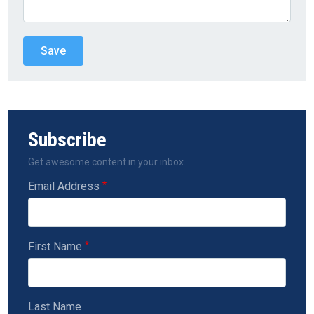
Subscribe
Get awesome content in your inbox.
Email Address
First Name
Last Name