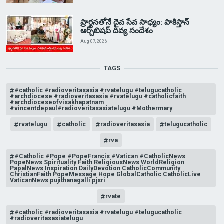
ప్రార్థనతోనే దైవ సేవ సాధ్యం: పాకిస్తాన్‌
ఆర్చ్‌బిషప్ దివ్య సందేశం
Aug 07, 2026
TAGS
#catholic #radioveritasasia #rvatelugu #telugucatholic
#archdiocese #radioveritasasia #rvatelugu #catholicfaith
#archdioceseofvisakhapatnam
#vincentdepaul#radioveritasasiatelugu #Mothermary
rvatelugu
catholic
radioveritasasia
telugucatholic
rva
#Catholic #Pope #PopeFrancis #Vatican #CatholicNews
PopeNews Spirituality Faith ReligiousNews WorldReligion
PapalNews Inspiration DailyDevotion CatholicCommunity
ChristianFaith PopeMessage Hope GlobalCatholic CatholicLive
VaticanNews pujithanagalli pjsri
rvate
#catholic #radioveritasasia #rvatelugu #telugucatholic
#radioveritasasiatelugu