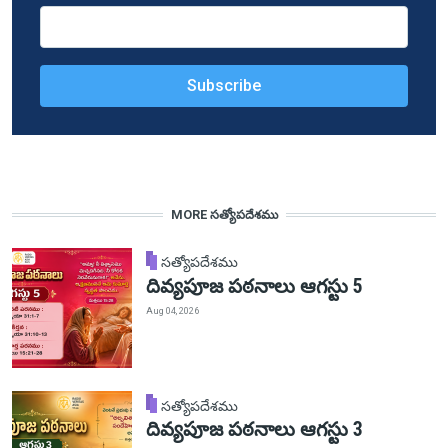
MORE సత్యోపదేశము
సత్యోపదేశము
దివ్యపూజ పఠనాలు ఆగస్టు 5
Aug 04, 2026
సత్యోపదేశము
దివ్యపూజ పఠనాలు ఆగస్టు 3