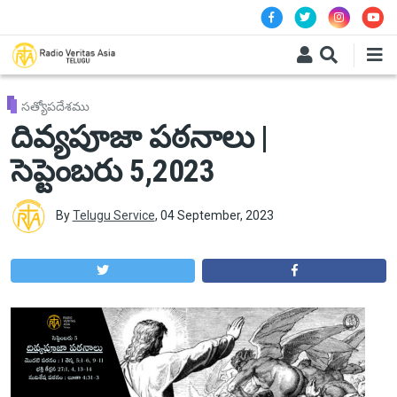
Skip to main content
సత్యోపదేశము
దివ్యపూజా పఠనాలు |
సెప్టెంబరు 5,2023
By
Telugu Service
,
04 September, 2023