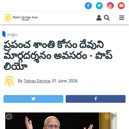
Skip to main content
వార్తలు
ప్రపంచ శాంతి కోసం దేవుని
మార్గదర్శనం అవసరం - పొప్
లియో
By
Telugu Service
,
01 June, 2026