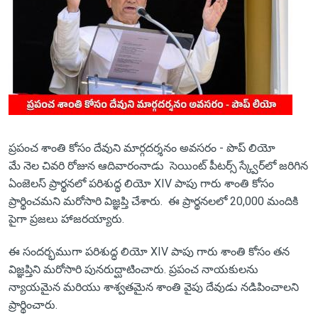
ప్రపంచ శాంతి కోసం దేవుని మార్గదర్శనం అవసరం - పొప్ లియో
మే నెల చివరి రోజున ఆదివారంనాడు సెయింట్ పీటర్స్ స్క్వేర్‌లో జరిగిన
ఏంజెలస్ ప్రార్థనలో పరిశుద్ధ లియో XIV పాపు గారు శాంతి కోసం
ప్రార్థించమని మరోసారి విజ్ఞప్తి చేశారు. ఈ ప్రార్థనలలో 20,000 మందికి
పైగా ప్రజలు హాజరయ్యారు.
ఈ సందర్భముగా పరిశుద్ధ లియో XIV పాపు గారు శాంతి కోసం తన
విజ్ఞప్తిని మరోసారి పునరుద్ఘాటించారు. ప్రపంచ నాయకులను
న్యాయమైన మరియు శాశ్వతమైన శాంతి వైపు దేవుడు నడిపించాలని
ప్రార్థించారు.