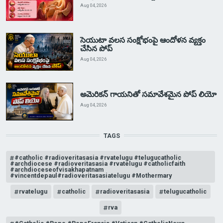
Aug 04, 2026
సెయుటా వలస సంక్షోభంపై ఆందోళన వ్యక్తం
చేసిన పోప్
Aug 04, 2026
అమెరికన్ గాయనితో సమావేశమైన పోప్ లియో
Aug 04, 2026
TAGS
#catholic #radioveritasasia #rvatelugu #telugucatholic
#archdiocese #radioveritasasia #rvatelugu #catholicfaith
#archdioceseofvisakhapatnam
#vincentdepaul#radioveritasasiatelugu #Mothermary
rvatelugu
catholic
radioveritasasia
telugucatholic
rva