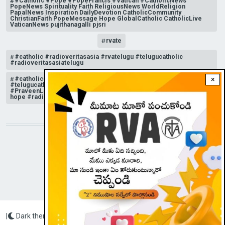
#Catholic #Pope #PopeFrancis #Vatican #CatholicNews
PopeNews Spirituality Faith ReligiousNews WorldReligion
PapalNews Inspiration DailyDevotion CatholicCommunity
ChristianFaith PopeMessage Hope GlobalCatholic CatholicLive
VaticanNews pujithanagalli pjsri
rvate
#catholic #radioveritasasia #rvatelugu #telugucatholic
#radioveritasasiatelugu
#catholicchurchnews #catholictelugu #telugucatholic
×
#telugucatholicchurch #radioveritasasia #rvatelugu
#PraveenLakkisetti #reflection #advent #christmas #messageof
hope #radioveritas #rvatelugu #viral #insta
STAY CONNECTED WITH US!
|
Dark theme