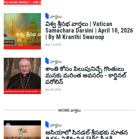
వార్తలు
విశ్వ శ్రీసభ వార్తలు | Vatican
Samachara Darsini | April 10, 2026
| By M Kranthi Swaroop
Apr 13, 2026
వార్తలు
శాంతి కోసం పిలుపునిచ్చే గొంతులు
మనకు మరింత అవసరం - కార్డినల్
పరోలిన్
Apr 09, 2026
MORE వార్తలు
వార్తలు
ఆసియాలో సినడల్ శ్రీసభకు నూతన