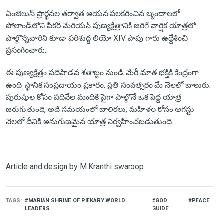
ఏంజెలుస్ ప్రార్థనల తర్వాత ఆయన పలకరించిన బృందాలలో
పోలాండ్‌లోని పీకరీ మేరియన్ పుణ్యక్షేత్రానికి జరిగే వార్షిక యాత్రలో
పాల్గొన్నవారిని కూడా పరిశుద్ధ లియో XIV పాపు గారు ఉద్దేశించి
ప్రసంగించారు.
ఈ పుణ్యక్షేత్రం పదిహేడవ శతాబ్దం నుండి మేరీ మాత భక్తికి కేంద్రంగా
ఉంది. స్థానిక సంప్రదాయం ప్రకారం, ప్రతి సంవత్సరం మే నెలలో బాలురు,
పురుషుల కోసం పదివేల మందికి పైగా పాల్గొనే ఒక పెద్ద యాత్ర
జరుగుతుంది, అదే సమయంలో బాలికలు, మహిళల కోసం ఆగస్టు
నెలలో దీనికి అనుగుణమైన యాత్ర నిర్వహించబడుతుంది.
Article and design by M Kranthi swaroop
TAGS
MARIAN SHRINE OF PIEKARY.WORLD
GOD
PEACE
LEADERS
GUIDE