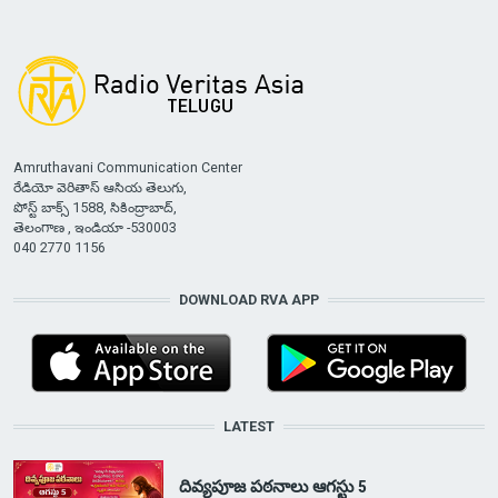
Amruthavani Communication Center
రేడియో వెరితాస్ ఆసియ తెలుగు,
పోస్ట్ బాక్స్ 1588, సికింద్రాబాద్,
తెలంగాణ , ఇండియా -530003
040 2770 1156
DOWNLOAD RVA APP
LATEST
దివ్యపూజ పఠనాలు ఆగస్టు 5