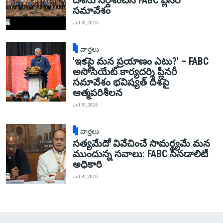
దిశను నిర్దేశించిన FABC ప్లీనరీ
సమావేశం
Jul 31, 2026
వార్తలు
'ఇకపై మన ప్రయాణం ఎటు?' – FABC
అసోసియేట్ కార్యదర్శి ప్లీనరీ
సమావేశం భవిష్యత్ దిశపై
ఆత్మపరిశీలన
Jul 31, 2026
వార్తలు
సత్యమేదో వివేచించే సామర్థ్యమే మన
ముందున్న సవాలు: FABC సినడాలిటీ
అధికారి
Jul 31, 2026