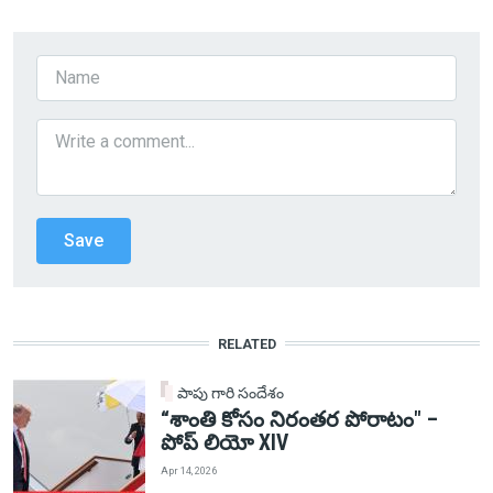
RELATED
పాపు గారి సందేశం
“శాంతి కోసం నిరంతర పోరాటం" –
పోప్ లియో XIV
Apr 14, 2026