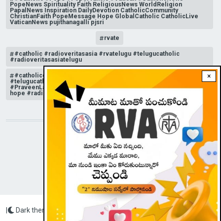
PopeNews Spirituality Faith ReligiousNews WorldReligion
PapalNews Inspiration DailyDevotion CatholicCommunity
ChristianFaith PopeMessage Hope GlobalCatholic CatholicLive
VaticanNews pujithanagalli pjsri
rvate
#catholic #radioveritasasia #rvatelugu #telugucatholic
#radioveritasasiatelugu
#catholicchurchnews #catholictelugu #telugucatholic
×
#telugucatholicchurch #radioveritasasia #rvatelugu
#PraveenLakkisetti #reflection #advent #christmas #messageof
hope #radioveritas #rvatelugu #viral #insta
STAY CONNECTED WITH US!
|
Dark theme
Radio Veritas Asia © 2023