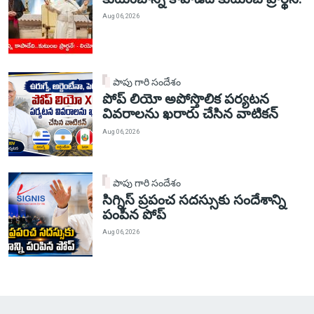
Aug 06, 2026
పాపు గారి సందేశం
పోప్ లియో అపోస్తొలిక పర్యటన
వివరాలను ఖరారు చేసిన వాటికన్
Aug 06, 2026
పాపు గారి సందేశం
సిగ్నిస్ ప్రపంచ సదస్సుకు సందేశాన్ని
పంపిన పోప్
Aug 06, 2026