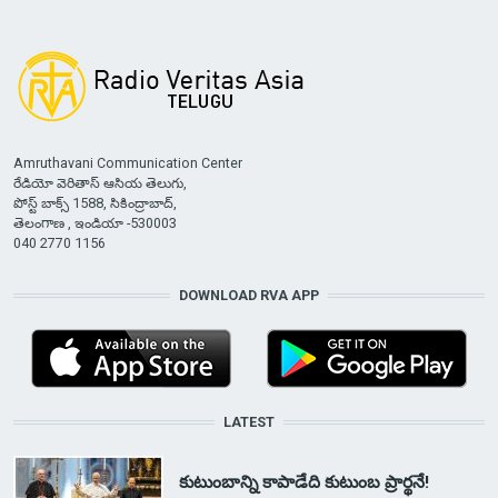
Amruthavani Communication Center
రేడియో వెరితాస్ ఆసియ తెలుగు,
పోస్ట్ బాక్స్ 1588, సికింద్రాబాద్,
తెలంగాణ , ఇండియా -530003
040 2770 1156
DOWNLOAD RVA APP
LATEST
కుటుంబాన్ని కాపాడేది కుటుంబ ప్రార్థనే!