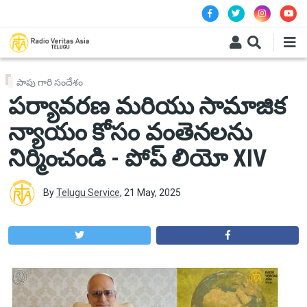
Skip to main content
పాపు గారి సందేశం
పర్యావరణ మరియు సామాజిక
న్యాయం కోసం వంతెనలను
నిర్మించండి - పోప్ లియో XIV
By
Telugu Service
,
21 May, 2025