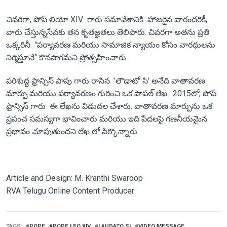
చివరిగా, పోప్ లియో XIV గారు సమావేశానికి హాజరైన వారందరికీ,
వారు చేస్తున్నసేవకు తన కృతజ్ఞతలు తెలిపారు. చివరగా అతను ప్రతి
ఒక్కరినీ "పర్యావరణ మరియు సామాజిక న్యాయం కోసం వారధులను
నిర్మిస్తూనే" కొనసాగమని ప్రోత్సహించారు.
పరిశుద్ధ ఫ్రాన్సిస్ పాపు గారు రాసిన 'లౌడాటో సి' అనేది వాతావరణ
మార్పు మరియు పర్యావరణం గురించి ఒక పాపల్ లేఖ . 2015లో, పోప్
ఫ్రాన్సిస్ గారు ఈ లేఖను విడుదల చేశారు. వాతావరణ మార్పును ఒక
ప్రపంచ సమస్యగా భావించారు మరియు ఇది పేదలపై గణనీయమైన
ప్రభావం చూపుతుందని లేఖ లో పేర్కొన్నారు.
Article and Design: M. Kranthi Swaroop
RVA Telugu Online Content Producer
TAGS
POPE
POPE LEO XIV
LAUDATO SI
VIDEO MESSAGE