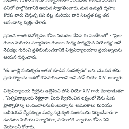
పంపారు."COP30 కోసం సన్నాహకంగా వివేచనతో కూడిన సినోడల్
పనిలో పాల్గొనడానికి అయన స్వాగతించారు. మన ఉమ్మడి గృహం
కొరకు వారు చేస్తున్న పని పట్ల మరియు వారి నిబద్ధత పట్ల తన
ఆనందాన్ని వ్యక్తం చేశారు.
ప్రపంచ శాంతి దినోత్సవం కోసం విడుదల చేసిన ఈ సందేశంలో - "ప్రజా
రుణం మరియు పర్యావరణ రుణాల మధ్య సాధ్యమైన సయోధ్య" అనే
నేపథ్యం గురించి ప్రతిబింబించడానికి విశ్వవిద్యాలయాల ప్రయత్నాలను
ఆయన గుర్తించారు.
"ఈ జూబ్లీ సంవత్సరం ఆశతో కూడిన సంవత్సరం" అని, యువత తమ
ప్రయత్నాలను ఆశతో కొనసాగించాలని అని పోప్ లియో XIV అన్నారు.
విశ్వవిద్యాలయ రెక్టర్లను ఉద్దేశించి పోప్ లియో XIV గారు మాట్లాడుతూ
, "విశ్వవిద్యాలయ రెక్టర్లారా, మీరు స్వీకరించిన లక్ష్యంలో నేను మీకు
ప్రోత్సాహాన్ని అందించాలనుకుంటున్నాను. అమెరికాలు మరియు
ఐబీరియన్ ద్వీపకల్పం మధ్య సమైక్యత వంతెనలను నిర్మించేవారుగా
ఉండటం మరియు పర్యావరణ, సామాజిక న్యాయం కోసం పని
చేయాలనీ కోరారు.