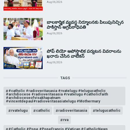
Aug 06, 2026
బాలకార్మిక వ్యవస్థ నిర్మూలనకు పిలుపునిచ్చిన
పాకిస్తాన్ అగ్రపీఠాధిపతి
Aug 06, 2026
పోప్ లియో అపోస్తొలిక పర్యటన వివరాలను
ఖరారు చేసిన వాటికన్
Aug 06, 2026
TAGS
#catholic #radioveritasasia #rvatelugu #telugucatholic
#archdiocese #radioveritasasia #rvatelugu #catholicfaith
#archdioceseofvisakhapatnam
#vincentdepaul#radioveritasasiatelugu #Mothermary
rvatelugu
catholic
radioveritasasia
telugucatholic
rva
#Catholic #Pope #PopeFrancis #Vatican #CatholicNews