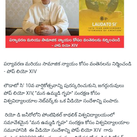
పర్యావరణ మరియు సామాజిక న్యాయం కోసం వంతెనలను నిర్మించండి
- పోప్ లియో XIV
లౌడాటో సి' 10వ వార్షికోత్సవాన్ని పురస్కరించుకుని, జగద్గురువులు
పోప్ లియో XIV, "మన ఉమ్మడి గృహ" సంరక్షణ కోసం
విశ్వవిద్యాలయాల నెట్‌వర్క్‌కు ఒక వీడియో సందేశాన్ని పంపారు.
రియో ​​డి జనీరోలోని పోంటిఫికల్ కాథలిక్ విశ్వవిద్యాలయంలో
సమావేశమైన "మన ఉమ్మడి గృహ" సంరక్షణ కోసం విశ్వవిద్యాలయాల
సమూహానికి ఈ వీడియో సందేశాన్ని పోప్ లియో XIV గారు