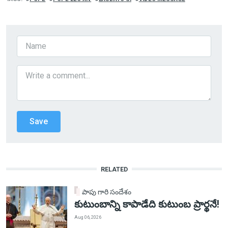
RELATED
పాపు గారి సందేశం
కుటుంబాన్ని కాపాడేది కుటుంబ ప్రార్థనే!
Aug 06, 2026