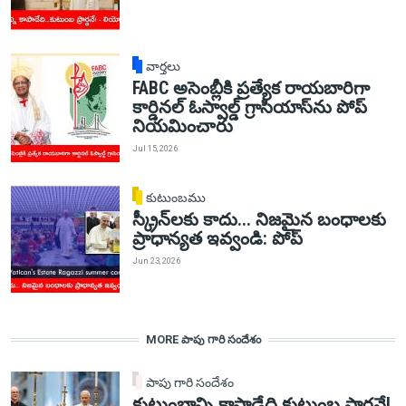
వార్తలు
FABC అసెంబ్లీకి ప్రత్యేక రాయబారిగా
కార్డినల్ ఓస్వాల్డ్ గ్రాసియాస్‌ను పోప్
నియమించారు
Jul 15, 2026
కుటుంబము
స్క్రీన్‌లకు కాదు... నిజమైన బంధాలకు
ప్రాధాన్యత ఇవ్వండి: పోప్
Jun 23, 2026
MORE పాపు గారి సందేశం
పాపు గారి సందేశం
కుటుంబాన్ని కాపాడేది కుటుంబ ప్రార్థనే!