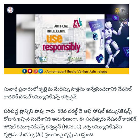
సువార్త ప్రచారంలో కృత్రిమ మేధస్సు పాత్రను అన్వేషించడానికి నేషనల్
కాథలిక్ సోషల్ కమ్యూనికేషన్స్ కన్వెన్షన్
పరిశుద్ధ ఫ్రాన్సిస్ పాపు గారు 58వ వరల్డ్ డే ఆఫ్ సోషల్ కమ్యునికేషన్స్
రోజున ఇచ్చిన సందేశానికి అనుగుణంగా, ఈ సంవత్సరం నేషనల్ కాథలిక్
సోషల్ కమ్యూనికేషన్స్ కన్వెన్షన్ (NCSCC) చర్చి కమ్యూనికేషన్‌పై
కృత్రిమ మేధస్సు (AI) ప్రభావంపై దృష్టి సారిస్తుంది.