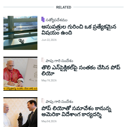
RELATED
సత్యోపదేశము
ఆసుపత్రుల గురించి ఒక ప్రత్యేకమైన
విషయం ఉంది
Jun 22, 2026
పాపు గారి సందేశం
తొలి ఎన్‌సైక్లికల్‌పై సంతకం చేసిన పోప్
లియో
May 19, 2026
పాపు గారి సందేశం
పోప్ లియోతో సమావేశం కానున్న
అమెరికా విదేశాంగ కార్యదర్శి
May 04, 2026