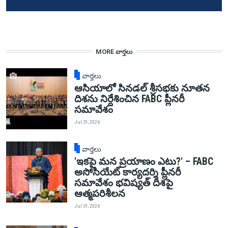
MORE వార్తలు
వార్తలు
ఆసియాలో సినడల్ శ్రీసభకు నూతన
దిశను నిర్దేశించిన FABC ప్లీనరీ
సమావేశం
Jul 31, 2026
వార్తలు
'ఇకపై మన ప్రయాణం ఎటు?' – FABC
అసోసియేట్ కార్యదర్శి ప్లీనరీ
సమావేశం భవిష్యత్ దిశపై
ఆత్మపరిశీలన
Jul 31, 2026