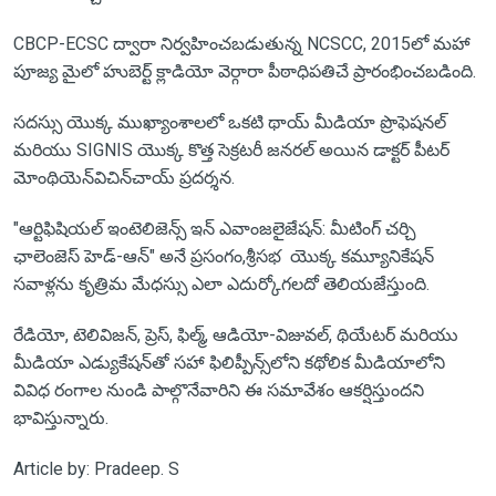
CBCP-ECSC ద్వారా నిర్వహించబడుతున్న NCSCC, 2015లో మహా
పూజ్య మైలో హుబెర్ట్ క్లాడియో వెర్గారా పీఠాధిపతిచే ప్రారంభించబడింది.
సదస్సు యొక్క ముఖ్యాంశాలలో ఒకటి థాయ్ మీడియా ప్రొఫెషనల్
మరియు SIGNIS యొక్క కొత్త సెక్రటరీ జనరల్ అయిన డాక్టర్ పీటర్
మోంథియెన్‌విచిన్‌చాయ్ ప్రదర్శన.
"ఆర్టిఫిషియల్ ఇంటెలిజెన్స్ ఇన్ ఎవాంజలైజేషన్: మీటింగ్ చర్చి
ఛాలెంజెస్ హెడ్-ఆన్" అనే ప్రసంగం,శ్రీసభ యొక్క కమ్యూనికేషన్
సవాళ్లను కృత్రిమ మేధస్సు ఎలా ఎదుర్కోగలదో తెలియజేస్తుంది.
రేడియో, టెలివిజన్, ప్రెస్, ఫిల్మ్, ఆడియో-విజువల్, థియేటర్ మరియు
మీడియా ఎడ్యుకేషన్‌తో సహా ఫిలిప్పీన్స్‌లోని కథోలిక మీడియాలోని
వివిధ రంగాల నుండి పాల్గొనేవారిని ఈ సమావేశం ఆకర్షిస్తుందని
భావిస్తున్నారు.
Article by: Pradeep. S