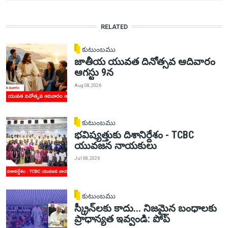
RELATED
కుటుంబము
జాతీయ యువత దినోత్సవ ఆదివారం
ఆగస్టు 9న
Aug 08, 2026
కుటుంబము
భవిష్యత్తుకు దిశానిర్దేశం - TCBC
యువజన నాయకులు
Jul 08, 2026
కుటుంబము
స్క్రీన్‌లకు కాదు... నిజమైన బంధాలకు
ప్రాధాన్యత ఇవ్వండి: పోప్