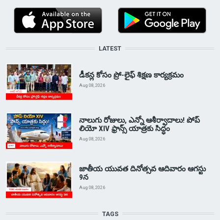
LATEST
డీకన్ల కోసం ప్రో-లైఫ్ శిక్షణ కార్యక్రమం
Aug 08, 2026
నాలుగు రోజులు, ఎన్నో ఆశీర్వాదాలు! పోప్
లియో XIV ఫ్రాన్స్ యాత్రకు సిద్ధం
Aug 08, 2026
జాతీయ యువత దినోత్సవ ఆదివారం ఆగస్టు
9న
Aug 08, 2026
TAGS