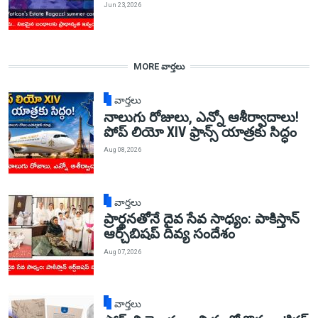
Jun 23, 2026
MORE వార్తలు
వార్తలు
నాలుగు రోజులు, ఎన్నో ఆశీర్వాదాలు!
పోప్ లియో XIV ఫ్రాన్స్ యాత్రకు సిద్ధం
Aug 08, 2026
వార్తలు
ప్రార్థనతోనే దైవ సేవ సాధ్యం: పాకిస్తాన్‌
ఆర్చ్‌బిషప్ దివ్య సందేశం
Aug 07, 2026
వార్తలు