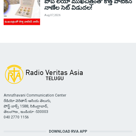
పోప్ లియో ముఖచిత్రంతో కొత్త వాటికన్
నాణేల సెట్ విడుదల!
Aug 07, 2026
Amruthavani Communication Center
రేడియో వెరితాస్ ఆసియ తెలుగు,
పోస్ట్ బాక్స్ 1588, సికింద్రాబాద్,
తెలంగాణ , ఇండియా -530003
040 2770 1156
DOWNLOAD RVA APP