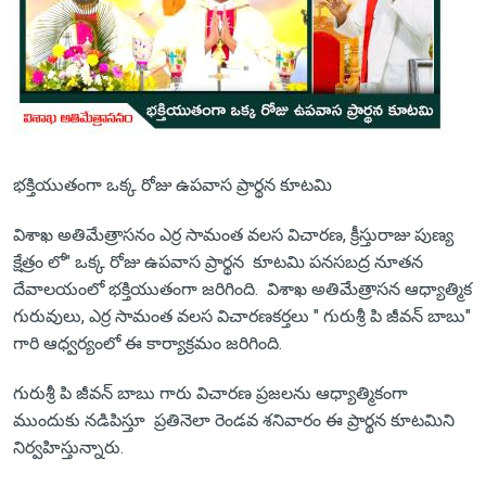
భక్తియుతంగా ఒక్క రోజు ఉపవాస ప్రార్థన కూటమి
విశాఖ అతిమేత్రాసనం ఎర్ర సామంత వలస విచారణ, క్రీస్తురాజు పుణ్య
క్షేత్రం లో" ఒక్క రోజు ఉపవాస ప్రార్థన కూటమి పనసబద్ర నూతన
దేవాలయంలో భక్తియుతంగా జరిగింది. విశాఖ అతిమేత్రాసన ఆధ్యాత్మిక
గురువులు, ఎర్ర సామంత వలస విచారణకర్తలు " గురుశ్రీ పి జీవన్ బాబు"
గారి ఆధ్వర్యంలో ఈ కార్యాక్రమం జరిగింది.
గురుశ్రీ పి జీవన్ బాబు గారు విచారణ ప్రజలను ఆధ్యాత్మికంగా
ముందుకు నడిపిస్తూ ప్రతినెలా రెండవ శనివారం ఈ ప్రార్థన కూటమిని
నిర్వహిస్తున్నారు.