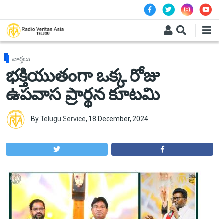
Skip to main content
వార్తలు
భక్తియుతంగా ఒక్క రోజు
ఉపవాస ప్రార్థన కూటమి
By
Telugu Service
,
18 December, 2024