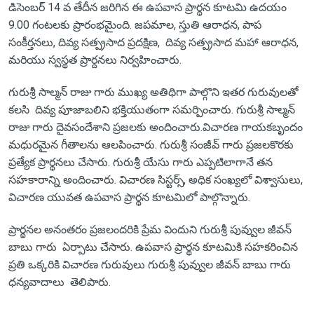
డిసెంబర్ 14 వ తేదీన జరిగిన ఈ ఉపవాస ప్రార్థన కూటమి ఉదయం
9.00 గంటలకు ప్రారంభమైంది. జపమాల, స్తుతి ఆరాధన, పాప
సంకీర్తనలు, దివ్య సత్ప్రసాద ప్రదక్షిణ, దివ్య సత్ప్రసాద మహా ఆరాధన,
మరియు స్వస్థత ప్రార్దనలు నిర్వహించారు.
గురుశ్రీ సాల్మన్ రాజు గారు ముఖ్య అతిథిగా పాల్గొని ఇతర గురువులతో
కలసి దివ్య పూజాబలిని భక్తియుతంగా సమర్పించారు. గురుశ్రీ సాల్మన్
రాజు గారు దైవసందేశాని ప్రజలకు అందించారు.విచారణ గాయకబృందం
మధురమైన గీతాలను ఆలపించారు. గురుశ్రీ సంజీవ్ గారు ప్రజలకొరకు
ప్రత్యేక ప్రార్థనలు చేసారు. గురుశ్రీ యేసు గారు ఎప్పటిలాగానే తన
సహకారాన్ని అందించారు. విచారణ సిస్టర్స్, అధిక సంఖ్యలో విశ్వాసులు,
విచారణ యువత ఉపవాస ప్రార్థన కూటమిలో పాల్గొన్నారు.
ప్రార్థనల అనంతరం ప్రజలందరికి ప్రేమ విందుని గురుశ్రీ పువ్వుల జీవన్
బాబు గారు ఏర్పాటు చేసారు. ఉపవాస ప్రార్థన కూటమికి సహకరించిన
ప్రతి ఒక్కరికి విచారణ గురువులు గురుశ్రీ పువ్వుల జీవన్ బాబు గారు
ధన్యవాదాలు తెలిపారు.