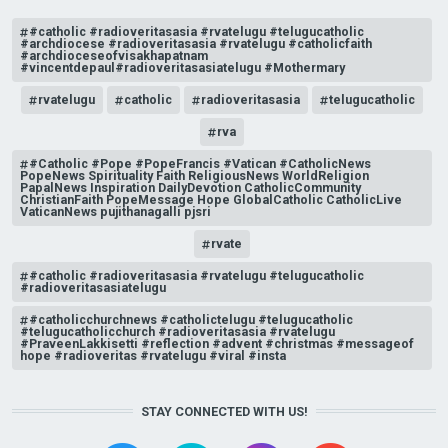
#catholic #radioveritasasia #rvatelugu #telugucatholic
#archdiocese #radioveritasasia #rvatelugu #catholicfaith
#archdioceseofvisakhapatnam
#vincentdepaul#radioveritasasiatelugu #Mothermary
rvatelugu
catholic
radioveritasasia
telugucatholic
rva
#Catholic #Pope #PopeFrancis #Vatican #CatholicNews
PopeNews Spirituality Faith ReligiousNews WorldReligion
PapalNews Inspiration DailyDevotion CatholicCommunity
ChristianFaith PopeMessage Hope GlobalCatholic CatholicLive
VaticanNews pujithanagalli pjsri
rvate
#catholic #radioveritasasia #rvatelugu #telugucatholic
#radioveritasasiatelugu
#catholicchurchnews #catholictelugu #telugucatholic
#telugucatholicchurch #radioveritasasia #rvatelugu
#PraveenLakkisetti #reflection #advent #christmas #messageof
hope #radioveritas #rvatelugu #viral #insta
STAY CONNECTED WITH US!