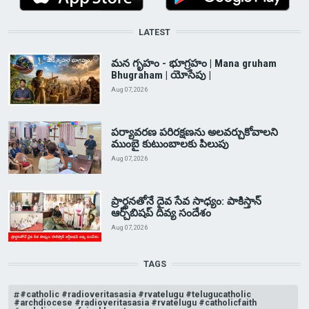
LATEST
మన గృహం - భూగ్రహం | Mana gruham
Bhugraham | యోసేపు |
Aug 07, 2026
పర్యావరణ పరిరక్షణను అలవర్చుకోవాలని
ముంబై కుటుంబాలకు పిలుపు
Aug 07, 2026
ప్రార్థనతోనే దైవ సేవ సాధ్యం: పాకిస్తాన్‌
ఆర్చ్‌బిషప్ దివ్య సందేశం
Aug 07, 2026
TAGS
#catholic #radioveritasasia #rvatelugu #telugucatholic
#archdiocese #radioveritasasia #rvatelugu #catholicfaith