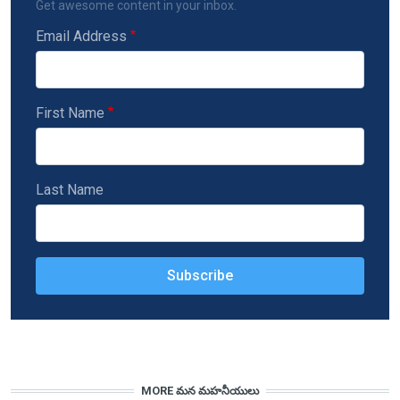
Get awesome content in your inbox.
Email Address
First Name
Last Name
MORE మన మహనీయులు