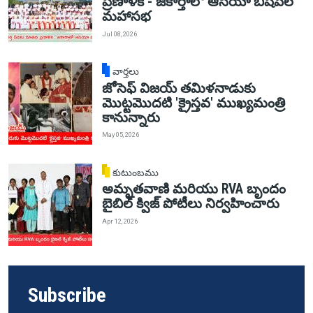
ప్రణాళిక - జకార్తాలో ఆసియా బిషప్‌ల
మహాసభ
Jul 08, 2026
వార్తలు
జోసెఫ్ విజయ్ తమిళనాడుకు
మొట్టమొదటి 'క్రైస్తవ' ముఖ్యమంత్రి
కానున్నారు
May 05, 2026
కుటుంబము
అమృతవాణి మరియు RVA బృందం
బైబిల్ క్విజ్ పోటీలు నిర్వహించారు
Apr 12, 2026
Subscribe