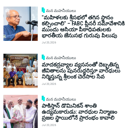
మన మహనీయులు
"మహిళలకు శ్రీసభలో తగిన స్థానం
కల్పించాలి" – FABC ప్లీనరీ సమావేశానికి
ముందు ఆసియా పీఠాధిపతులకు
భారతీయ జేసుసభ గురువు పిలుపు
Jul 20, 2026
మన మహనీయులు
మాదకద్రవ్యాల వ్యసనంతో దెబ్బతిన్న
జీవితాలను పునరుద్ధరిస్తూ వారధులు
నిర్మిస్తున్న శ్రీలంక చెరసాల సేవ
Jul 20, 2026
మన మహనీయులు
పాకిస్తాన్ డొమినికన్ శాంతి
ఉద్యమకారుడు: వారధుల నిర్మాణం
ప్రజల స్థాయిలోనే ప్రారంభం కావాలి
Jul 20, 2026