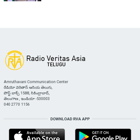
Amruthavani Communication Center
రేడియో వెరితాస్ ఆసియ తెలుగు,
పోస్ట్ బాక్స్ 1588, సికింద్రాబాద్,
తెలంగాణ , ఇండియా -530003
040 2770 1156
DOWNLOAD RVA APP