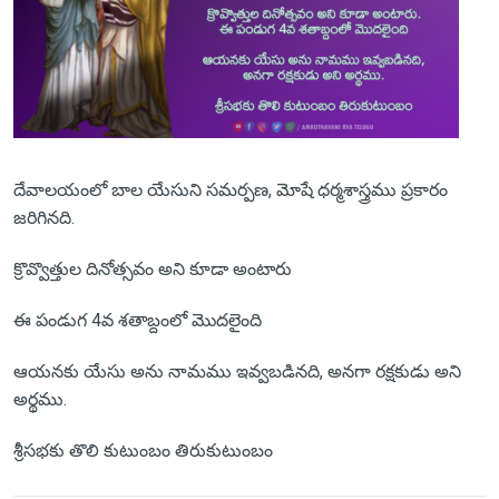
దేవాలయంలో బాల యేసుని సమర్పణ, మోషే ధర్మశాస్త్రము ప్రకారం
జరిగినది.
క్రొవ్వొత్తుల దినోత్సవం అని కూడా అంటారు
ఈ పండుగ 4వ శతాబ్దంలో మొదలైంది
ఆయనకు యేసు అను నామము ఇవ్వబడినది, అనగా రక్షకుడు అని
అర్థము.
శ్రీసభకు తొలి కుటుంబం తిరుకుటుంబం