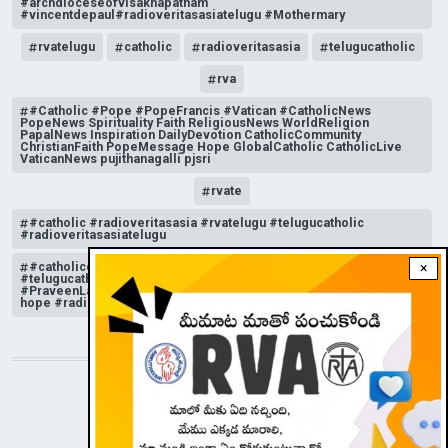
#archdioceseofvisakhapatnam
#vincentdepaul#radioveritasasiatelugu #Mothermary
rvatelugu
catholic
radioveritasasia
telugucatholic
rva
#Catholic #Pope #PopeFrancis #Vatican #CatholicNews
PopeNews Spirituality Faith ReligiousNews WorldReligion
PapalNews Inspiration DailyDevotion CatholicCommunity
ChristianFaith PopeMessage Hope GlobalCatholic CatholicLive
VaticanNews pujithanagalli pjsri
rvate
#catholic #radioveritasasia #rvatelugu #telugucatholic
#radioveritasasiatelugu
#catholicchurchnews #catholictelugu #telugucatholic
×
#telugucatholicchurch #radioveritasasia #rvatelugu
#PraveenLakkisetti #reflection #advent #christmas #messageof
hope #radioveritas #rvatelugu #viral #insta
STAY CONNECTED WITH US!