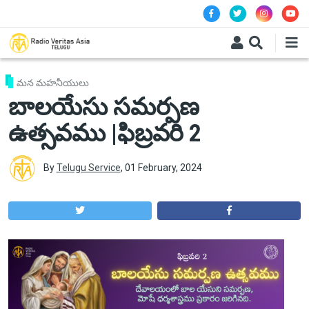
Skip to main content
మన మహనీయులు
బాలయేసు సమర్పణ
ఉత్సవము |ఫిబ్రవరి 2
By
Telugu Service
,
01 February, 2024