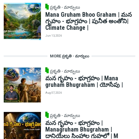
ప్రకృతి - మార్పులు
Mana Gruham Bhoo Graham | మన
గృహం - భూగ్రహం | పునీత అంతోని|
Climate Change |
Jun 13, 2026
MORE ప్రకృతి - మార్పులు
ప్రకృతి - మార్పులు
మన గృహం - భూగ్రహం | Mana
gruham Bhugraham | యోసేపు |
Aug 07, 2026
ప్రకృతి - మార్పులు
మన గృహం - భూగ్రహం |
Managruham Bhugraham |
దానియేలు సింహాల గుహలో | M