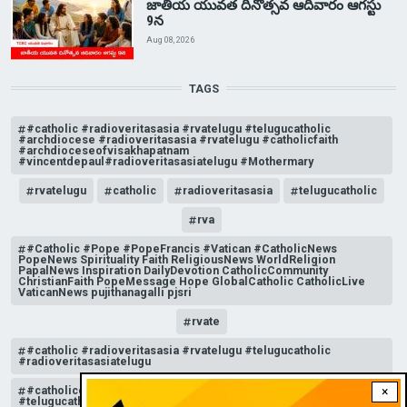
జాతీయ యువత దినోత్సవ ఆదివారం ఆగస్టు
9న
Aug 08, 2026
TAGS
#catholic #radioveritasasia #rvatelugu #telugucatholic
#archdiocese #radioveritasasia #rvatelugu #catholicfaith
#archdioceseofvisakhapatnam
#vincentdepaul#radioveritasasiatelugu #Mothermary
rvatelugu
catholic
radioveritasasia
telugucatholic
rva
#Catholic #Pope #PopeFrancis #Vatican #CatholicNews
PopeNews Spirituality Faith ReligiousNews WorldReligion
PapalNews Inspiration DailyDevotion CatholicCommunity
ChristianFaith PopeMessage Hope GlobalCatholic CatholicLive
VaticanNews pujithanagalli pjsri
rvate
#catholic #radioveritasasia #rvatelugu #telugucatholic
#radioveritasasiatelugu
#catholicchurchnews #catholictelugu #telugucatholic
×
#telugucatholicchurch #radioveritasasia #rvatelugu