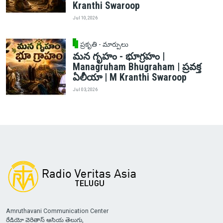
Kranthi Swaroop
Jul 10, 2026
ప్రకృతి - మార్పులు
మన గృహం - భూగ్రహం |
Managruham Bhugraham | ప్రవక్త
ఏలీయా | M Kranthi Swaroop
Jul 03, 2026
Amruthavani Communication Center
రేడియో వెరితాస్ ఆసియ తెలుగు,