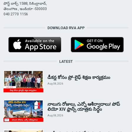
పోస్ట్ బాక్స్ 1588, సికింద్రాబాద్,
తెలంగాణ , ఇండియా -530003
040 2770 1156
DOWNLOAD RVA APP
LATEST
డీకన్ల కోసం ప్రో-లైఫ్ శిక్షణ కార్యక్రమం
Aug 08, 2026
నాలుగు రోజులు, ఎన్నో ఆశీర్వాదాలు! పోప్
లియో XIV ఫ్రాన్స్ యాత్రకు సిద్ధం
Aug 08, 2026