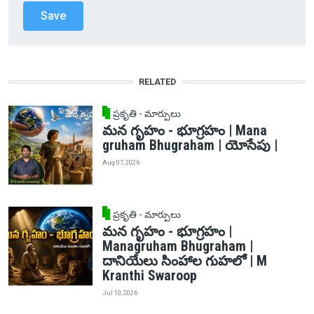
RELATED
ప్రకృతి - మార్పులు
మన గృహం - భూగ్రహం | Mana
gruham Bhugraham | యోసేపు |
Aug 07, 2026
ప్రకృతి - మార్పులు
మన గృహం - భూగ్రహం |
Managruham Bhugraham |
దానియేలు సింహాల గుహలో | M
Kranthi Swaroop
Jul 10, 2026