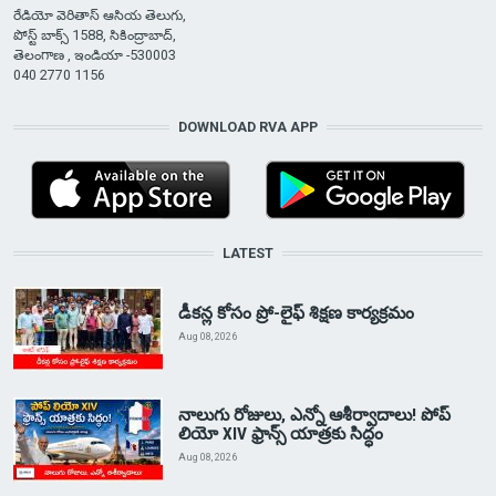
రేడియో వెరితాస్ ఆసియ తెలుగు,
పోస్ట్ బాక్స్ 1588, సికింద్రాబాద్,
తెలంగాణ , ఇండియా -530003
040 2770 1156
DOWNLOAD RVA APP
LATEST
డీకన్ల కోసం ప్రో-లైఫ్ శిక్షణ కార్యక్రమం
Aug 08, 2026
నాలుగు రోజులు, ఎన్నో ఆశీర్వాదాలు! పోప్
లియో XIV ఫ్రాన్స్ యాత్రకు సిద్ధం
Aug 08, 2026