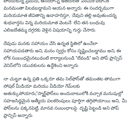
పొందుకున్న ప్రేమను, ఆనందాన్ని ఇతరులతో పంచుకోవడానికి
మనమంతా పిలవబడ్డామని ఆయన అన్నారు. ఈ సందర్భముగా
మరియమాత జీవితాన్ని ఉదాహరిస్తూ, దేవుని తల్లి అవుతుందన్న
శుభవార్తను విన్న మరియమాత వెంటనే లేచి తన బంధువు
ఎలిజబేతమ్మ దగ్గరకు వెళ్లిన విషయాన్ని గుర్తు చేసారు.
దేవుడు మనకు సహాయం చేసి ఉన్నత స్థితిలో ఉంచేలా
సహాయపడతారు అని, మనం స్వర్గం కోసం సృష్టించబడ్డాము అని, ఈ
లోక సంబంధమైనటువంటి కార్యాలనుండి "లేవండి" అని పోప్ ఫ్రాన్సిస్
వెనిస్‌లోని యువకులను ఉద్దేశించి అన్నారు.
నా చుట్టూ ఉన్న ప్రతి ఒక్కరూ తమ సెల్‌ఫోన్‌తో తమంతట తాముగా
సోషల్ మీడియా మరియు వీడియో గేమ్‌లకు
అతుక్కుపోయారు,’’స్మార్ట్‌ఫోన్‌లు అందుబాటులోకి వచ్చాక మనుషుల్లో
సహజసిద్ధమైన ఆత్మీయ పలకరింపులు పూర్తిగా తగ్గిపోయాయి అని, మీ
ఫోన్‌లను పక్కనపెట్టి, మానవ సంబంధాలపై దృష్టి పెట్టండి అని పోప్
ఫ్రాన్సిస్ అన్నారు.