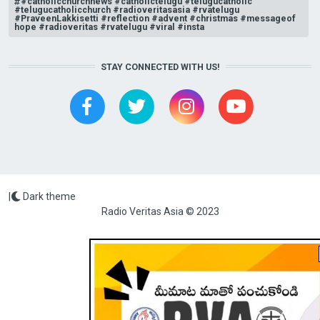
#catholicchurchnews #catholictelugu #telugucatholic
#telugucatholicchurch #radioveritasasia #rvatelugu
#PraveenLakkisetti #reflection #advent #christmas #messageof
hope #radioveritas #rvatelugu #viral #insta
STAY CONNECTED WITH US!
|
Dark theme
Radio Veritas Asia © 2023