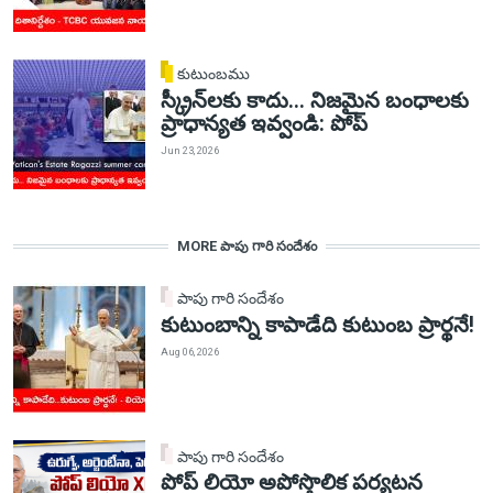
కుటుంబము
స్క్రీన్‌లకు కాదు... నిజమైన బంధాలకు
ప్రాధాన్యత ఇవ్వండి: పోప్
Jun 23, 2026
MORE పాపు గారి సందేశం
పాపు గారి సందేశం
కుటుంబాన్ని కాపాడేది కుటుంబ ప్రార్థనే!
Aug 06, 2026
పాపు గారి సందేశం
పోప్ లియో అపోస్తొలిక పర్యటన