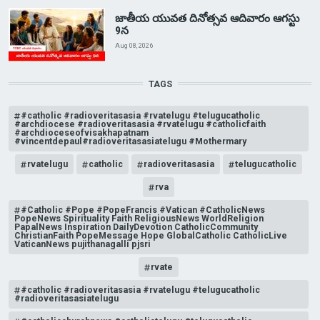
జాతీయ యువత దినోత్సవ ఆదివారం ఆగస్టు
9న
Aug 08, 2026
TAGS
#catholic #radioveritasasia #rvatelugu #telugucatholic
#archdiocese #radioveritasasia #rvatelugu #catholicfaith
#archdioceseofvisakhapatnam
#vincentdepaul#radioveritasasiatelugu #Mothermary
rvatelugu
catholic
radioveritasasia
telugucatholic
rva
#Catholic #Pope #PopeFrancis #Vatican #CatholicNews
PopeNews Spirituality Faith ReligiousNews WorldReligion
PapalNews Inspiration DailyDevotion CatholicCommunity
ChristianFaith PopeMessage Hope GlobalCatholic CatholicLive
VaticanNews pujithanagalli pjsri
rvate
#catholic #radioveritasasia #rvatelugu #telugucatholic
#radioveritasasiatelugu