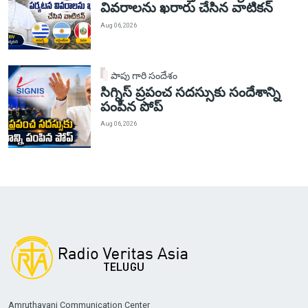
వివరాలను ఖరారు చేసిన వాటికన్
Aug 06, 2026
పాపు గారి సందేశం
సిగ్నిస్ ప్రపంచ సదస్సుకు సందేశాన్ని
పంపిన పోప్
Aug 06, 2026
Amruthavani Communication Center