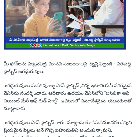
మీ ఫోన్‌లను పక్కనపెట్టి, మానవ సంబంధాలపై దృష్టి పెట్టండి - పరిశుద్ధ
ఫ్రాన్సీస్ జగద్గురువులు
జగద్గురువులు మహా పూజ్య పోప్ ఫ్రాన్సిస్ ,నిన్న ఇటాలియన్ నగరమైన
వెనిస్‌ను సందర్శించారు. ఆదివారం ఉదయం వెనిస్‌లోని "బసిలికా ఆఫ్
సెయింట్ మేరీ ఆఫ్ గుడ్ హెల్త్" ఆవరణలో సమావేశమైన యువకులతో
మాట్లాడారు .
జగద్గురువులు పోప్ ఫ్రాన్సిస్ గారు మాట్లాడుతూ "మనమందరం దేవుని
ప్రియమైన పిల్లలు అనే గొప్ప బహుమతిని అందుకున్నామని,