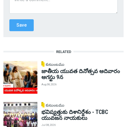
RELATED
కుటుంబము
జాతీయ యువత దినోత్సవ ఆదివారం
ఆగస్టు 9న
Aug 08, 2026
కుటుంబము
భవిష్యత్తుకు దిశానిర్దేశం - TCBC
యువజన నాయకులు
Jul 08, 2026