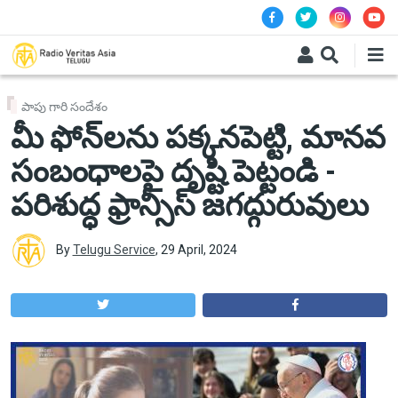
Skip to main content
పాపు గారి సందేశం
మీ ఫోన్‌లను పక్కనపెట్టి, మానవ
సంబంధాలపై దృష్టి పెట్టండి -
పరిశుద్ధ ఫ్రాన్సీస్ జగద్గురువులు
By
Telugu Service
,
29 April, 2024