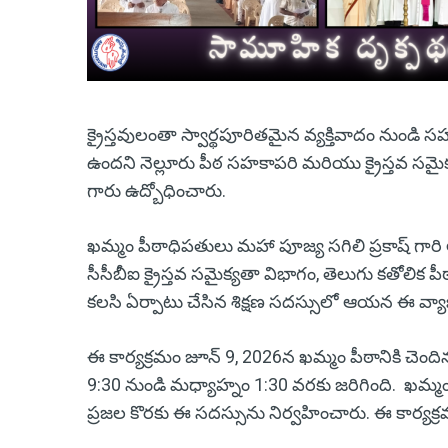
క్రైస్తవులంతా స్వార్థపూరితమైన వ్యక్తివాదం ను
ఉందని నెల్లూరు పీఠ సహకాపరి మరియు క్రైస్తవ సమైక్
గారు ఉద్బోధించారు.
ఖమ్మం పీఠాధిపతులు మహా పూజ్య సగిలి ప్రకాష్ గా
సీసీబీఐ క్రైస్తవ సమైక్యతా విభాగం, తెలుగు కతోలిక ప
కలసి ఏర్పాటు చేసిన శిక్షణ సదస్సులో ఆయన ఈ వ్యా
ఈ కార్యక్రమం జూన్ 9, 2026న ఖమ్మం పీఠానికి చెం
9:30 నుండి మధ్యాహ్నం 1:30 వరకు జరిగింది. ఖమ్
ప్రజల కొరకు ఈ సదస్సును నిర్వహించారు. ఈ కార్యక్