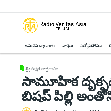
Skip to main content
అనుదిన ధ్యానాంశం
వార్తలు
సత్యోపదేశము
త్రైపాక్షిక వార్తలాపం
సామూహిక దృక్పథం 
బిషప్ పిల్లి అంతో