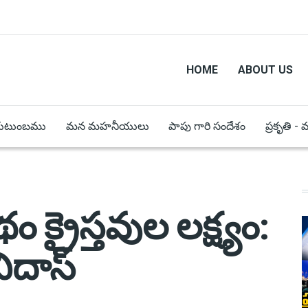
HOME
ABOUT US
కుటుంబము
మన మహనీయులు
పాపు గారి సందేశం
ప్రకృతి -
క్రైస్తవుల లక్ష్యం:
నిదాస్