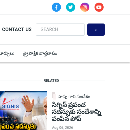
Search
CONTACT US
 మార్పులు
త్రైపాక్షిక వార్తలాపం
RELATED
పాపు గారి సందేశం
సిగ్నిస్ ప్రపంచ
సదస్సుకు సందేశాన్ని
పంపిన పోప్
Aug 06, 2026