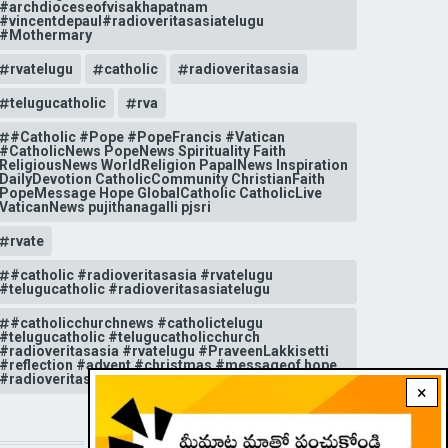
#archdioceseofvisakhapatnam
#vincentdepaul#radioveritasasiatelugu
#Mothermary
rvatelugu
catholic
radioveritasasia
telugucatholic
rva
#Catholic #Pope #PopeFrancis #Vatican
#CatholicNews PopeNews Spirituality Faith
ReligiousNews WorldReligion PapalNews Inspiration
DailyDevotion CatholicCommunity ChristianFaith
PopeMessage Hope GlobalCatholic CatholicLive
VaticanNews pujithanagalli pjsri
rvate
#catholic #radioveritasasia #rvatelugu
#telugucatholic #radioveritasasiatelugu
#catholicchurchnews #catholictelugu
#telugucatholic #telugucatholicchurch
#radioveritasasia #rvatelugu #PraveenLakkisetti
#reflection #advent #christmas #messageof hope
#radioveritas #rvatelugu #viral #insta
×
STAY CONNECTED WITH US!