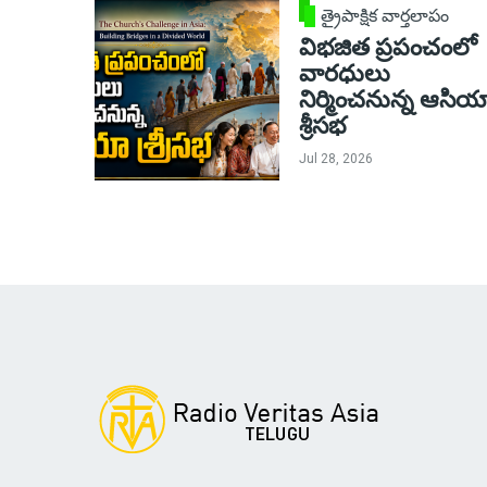
త్రైపాక్షిక వార్తలాపం
విభజిత ప్రపంచంలో
వారధులు
నిర్మించనున్న ఆసియ
శ్రీసభ
Jul 28, 2026