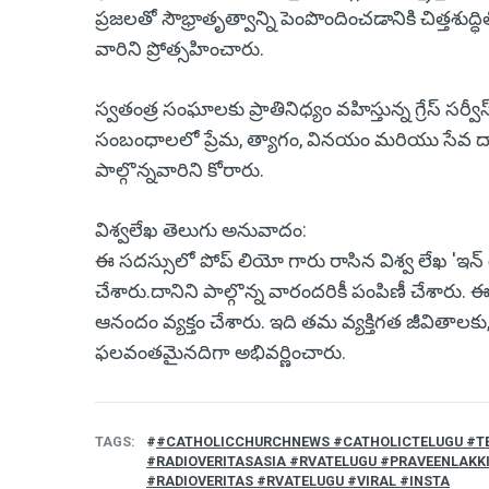
ప్రజలతో సౌభ్రాతృత్వాన్ని పెంపొందించడానికి చిత్తశ
వారిని ప్రోత్సహించారు.
స్వతంత్ర సంఘాలకు ప్రాతినిధ్యం వహిస్తున్న గ్రేస్ సర్
సంబంధాలలో ప్రేమ, త్యాగం, వినయం మరియు సేవ ద్వారా 
పాల్గొన్నవారిని కోరారు.
విశ్వలేఖ తెలుగు అనువాదం:
ఈ సదస్సులో పోప్ లియో గారు రాసిన విశ్వ లేఖ 'ఇన్
చేశారు.దానిని పాల్గొన్న వారందరికీ పంపిణీ చేశారు. ఈ
ఆనందం వ్యక్తం చేశారు. ఇది తమ వ్యక్తిగత జీవితాలక
ఫలవంతమైనదిగా అభివర్ణించారు.
TAGS
#CATHOLICCHURCHNEWS #CATHOLICTELUGU #T
#RADIOVERITASASIA #RVATELUGU #PRAVEENLAKK
#RADIOVERITAS #RVATELUGU #VIRAL #INSTA