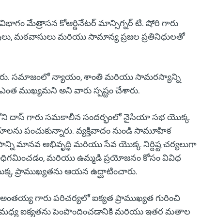
ాగం మేత్రాసన కోఆర్డినేటర్ మాన్సిగ్నర్ టి. షోరి గారు
వులు, మఠవాసులు మరియు సామాన్య ప్రజల ప్రతినిధులతో
ేశారు. సమాజంలో న్యాయం, శాంతి మరియు సామరస్యాన్ని
ంత ముఖ్యమని అని వారు స్పష్టం చేశారు.
ంతోని దాస్ గారు సమకాలీన సందర్భంలో నైసియా సభ యొక్క
యాలను పంచుకున్నారు. వ్యక్తివాదం నుండి సామూహిక
్ని మానవ అభివృద్ధి మరియు సేవ యొక్క నిర్దిష్ట చర్యలుగా
ధిగమించడం, మరియు ఉమ్మడి ప్రయోజనం కోసం వివిధ
క్క ప్రాముఖ్యతను ఆయన ఉద్ఘాటించారు.
ీ కె.అంతయ్య గారు పరిచర్యలో ఐక్యత ప్రాముఖ్యత గురించి
వుల మధ్య ఐక్యతను పెంపొందించడానికి మరియు ఇతర మతాల