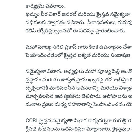
కార్యక్రమ వివరాలు:
ఖమ్మం పీఠ వికార్ జనరల్ మరియు క్రైస్తవ సమైక్యతా విభ
సభికులకు స్వాగతం పలికారు. పీఠాధిపతులు, గురు
కలిసి జ్యోతిప్రజ్వలనతో ఈ సదస్సు ప్రారంభించారు.
మహా పూజ్య సగిలి ప్రకాష్ గారు కీలక ఉపన్యాసం చ
పెంపొందించడంలో క్రైస్తవ ఐక్యత మరియు సంభాషణ ఎ
సమైక్యతా విభాగం అధ్యక్షులు మహా పూజ్య పిల్లి అ
ప్రస్థానం మరియు శాశ్వత ప్రాముఖ్యతపై తన అభిప్రా
దృక్పథానికి మారవలసిన అవసరాన్ని, మరియు విశ్వాసాన
మార్చవలసిన ఆవశ్యకతను తెలిపారు. అపోహలను అ
మతాల ప్రజల మధ్య సహకారాన్ని పెంపొందించడం యొ
CCBI క్రైస్తవ సమైక్యతా విభాగ కార్యదర్శిగా గురుశ్ర
శ్రీసభ బోధనలను ఉదహరిస్తూ మాట్లాడారు. క్రైస్త