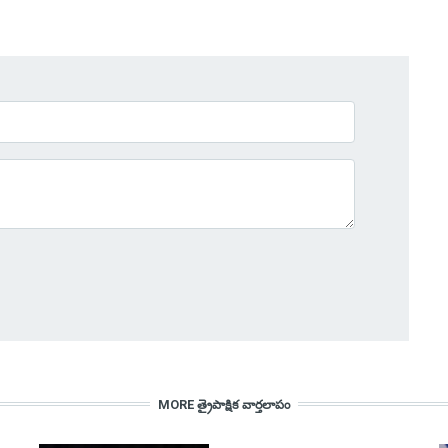
MORE త్రైపాక్షిక వార్తలాపం