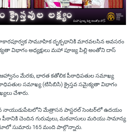
ండి సహకారపూర్వక సామూహిక దృక్పథానికి మారవలసిన అవసరం
యతా విభాగం అధ్యక్షులు మహా పూజ్య పిల్లి అంతోని దాస్
రి ఆహ్వానం మేరకు, భారత కతోలిక పీఠాధిపతుల సమాఖ్య
ీఠాధిపతుల సమాఖ్య (టిసిబిసి) క్రైస్తవ సమైక్యతా విభాగం
ఖ్యలు చేశారు.
దిన నాయుడుపేటలోని మేత్రాసన పాస్టరల్ సెంటర్‌లో ఉదయం
మం పీఠానికి చెందిన గురువులు, మఠవాసులు మరియు సామాన్య
రమాలో సుమారు 165 మంది పాల్గొన్నారు.