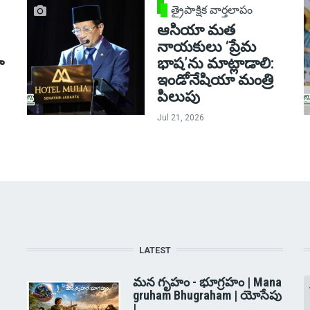
త్రైపాక్షిక వార్తలాపం
ఆసియా మత
నాయకులు ‘ప్రేమ
ా
భాష’ను మాట్లాడాలి:
ఇండోనేషియా మంత్రి
పిలుపు
Jul 21, 2026
LATEST
మన గృహం - భూగ్రహం | Mana
gruham Bhugraham | యోసేపు
|