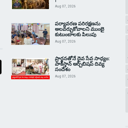
Aug 07, 2026
పర్యావరణ పరిరక్షణను
అలవర్చుకోవాలని ముంబై
కుటుంబాలకు పిలుపు
Aug 07, 2026
ప్రార్థనతోనే దైవ సేవ సాధ్యం:
పాకిస్తాన్‌ ఆర్చ్‌బిషప్ దివ్య
సందేశం
Aug 07, 2026