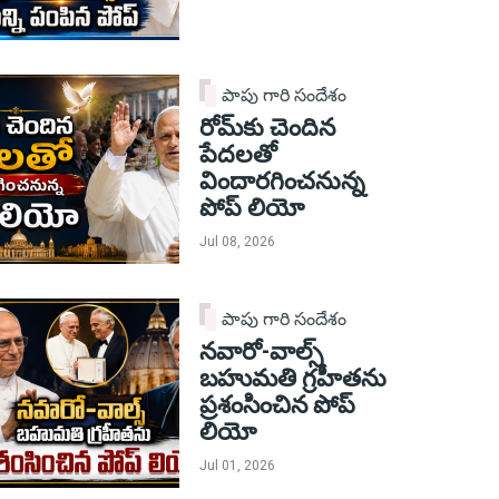
పాపు గారి సందేశం
రోమ్‌కు చెందిన
పేదలతో
విందారగించనున్న
పోప్ లియో
Jul 08, 2026
పాపు గారి సందేశం
నవారో-వాల్స్
బహుమతి గ్రహీతను
ప్రశంసించిన పోప్
లియో
Jul 01, 2026