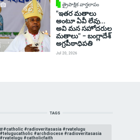
త్రైపాక్షిక వార్తలాపం
"ఇతర మతాలు
అంటూ ఏవీ లేవు...
అవి మన సహోదరుల
మతాలు" – బంగ్లాదేశ్
అగ్రపీఠాధిపతి
Jul 20, 2026
TAGS
#catholic #radioveritasasia #rvatelugu
#telugucatholic #archdiocese #radioveritasasia
#rvatelugu #catholicfaith