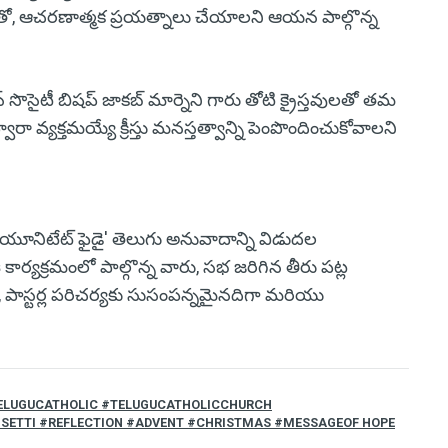
ుద్ధితో, ఆచరణాత్మక ప్రయత్నాలు చేయాలని ఆయన పాల్గొన్న
వీస్ సొసైటీ బిషప్ జాకబ్ మార్నెని గారు తోటి క్రైస్తవులతో తమ
వ్యక్తమయ్యే క్రీస్తు మనస్తత్వాన్ని పెంపొందించుకోవాలని
 యూనిటేట్ ఫైడై' తెలుగు అనువాదాన్ని విడుదల
 కార్యక్రమంలో పాల్గొన్న వారు, సభ జరిగిన తీరు పట్ల
ు, పాస్టర్ల పరిచర్యకు సుసంపన్నమైనదిగా మరియు
ELUGUCATHOLIC #TELUGUCATHOLICCHURCH
ISETTI #REFLECTION #ADVENT #CHRISTMAS #MESSAGEOF HOPE