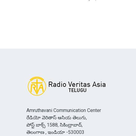
Amruthavani Communication Center
రేడియో వెరితాస్ ఆసియ తెలుగు,
పోస్ట్ బాక్స్ 1588, సికింద్రాబాద్,
తెలంగాణ , ఇండియా -530003