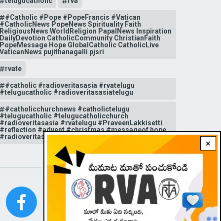
telugucatholic
rva
#Catholic #Pope #PopeFrancis #Vatican
#CatholicNews PopeNews Spirituality Faith
ReligiousNews WorldReligion PapalNews Inspiration
DailyDevotion CatholicCommunity ChristianFaith
PopeMessage Hope GlobalCatholic CatholicLive
VaticanNews pujithanagalli pjsri
rvate
#catholic #radioveritasasia #rvatelugu
#telugucatholic #radioveritasasiatelugu
#catholicchurchnews #catholictelugu
#telugucatholic #telugucatholicchurch
#radioveritasasia #rvatelugu #PraveenLakkisetti
#reflection #advent #christmas #messageof hope
#radioveritas #rvatelugu #viral #insta
×
STAY CONNECTED WITH US!