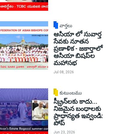
వార్తలు
ఆసియా లో సువార్త
సేవకు నూతన
ప్రణాళిక - జకార్తాలో
ఆసియా బిషప్‌ల
మహాసభ
Jul 08, 2026
కుటుంబము
స్క్రీన్‌లకు కాదు...
నిజమైన బంధాలకు
ప్రాధాన్యత ఇవ్వండి:
పోప్
Jun 23, 2026