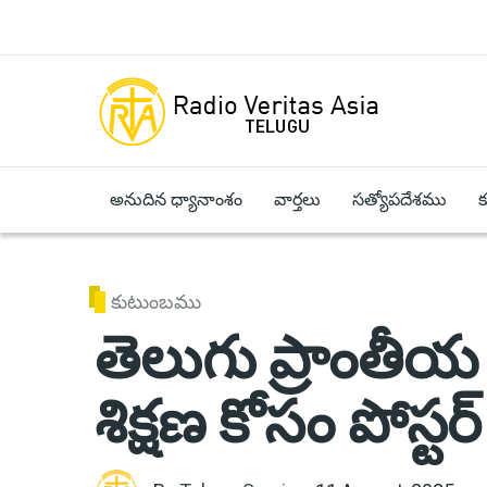
Skip to main content
అనుదిన ధ్యానాంశం
వార్తలు
సత్యోపదేశము
కుటుంబము
తెలుగు ప్రాంత
శిక్షణ కోసం పోస్ట