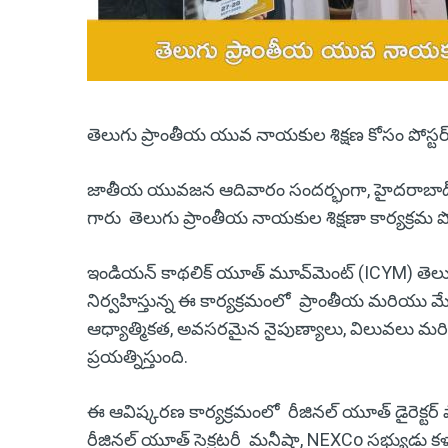
తెలుగు ప్రాంతీయ యువ నాయకుల శిక్షణ కోసం పోస్ట
జాతీయ యువజన ఆదివారం సందర్భంగా, హైదరాబాద్ అ
గారు తెలుగు ప్రాంతీయ నాయకుల శిక్షణా కార్యక్రమ పో
ఇండియన్ కాథలిక్ యూత్ మూవ్‌మెంట్ (ICYM) తె
నిర్వహిస్తున్న ఈ కార్యక్రమంలో ప్రాంతీయ మరియు
ఆధ్యాత్మికత, అవసరమైన నైపుణ్యాలు, విలువలు మర
ప్రయత్నిస్తుంది.
ఈ ఆవిష్కరణ కార్యక్రమంలో రీజినల్ యూత్ డైరెక్టర్ ఫా
రీజినల్ యూత్ సెక్రటరీ మనీషా, NEXCo సభ్యుడు 