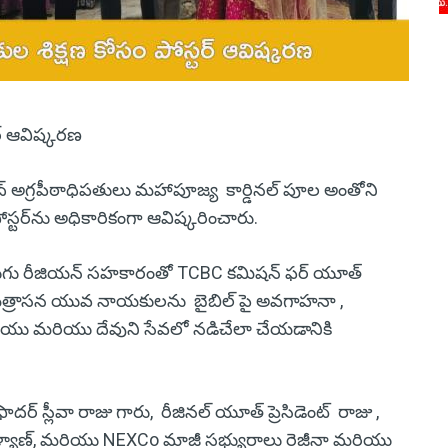
ర్ ఆవిష్కరణ
గ్రపీఠాధిపతులు మహాపూజ్య కార్డినల్ పూల అంతోని
స్టర్‌ను అధికారికంగా ఆవిష్కరించారు.
లుగు రీజియన్ సహకారంతో TCBC కమిషన్ ఫర్ యూత్
 మేత్రాసన యువ నాయకులను బైబిల్ పై అవగాహనా ,
ియు మరియు దేవుని సేవలో నడిచేలా చేయడానికి
దర్ స్లీవా రాజు గారు, రీజినల్ యూత్ ప్రెసిడెంట్ రాజు ,
కళ్యాణ్, మరియు NEXCo మాజీ సభ్యురాలు రెజీనా మరియు