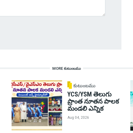
MORE కుటుంబము
కుటుంబము
YCS/YSM తెలుగు
ప్రాంత నూతన పాలక
మండలి ఎన్నిక
Aug 04, 2026