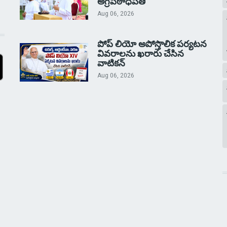
అగ్రపీఠాధిపతి
Aug 06, 2026
పోప్ లియో అపోస్తొలిక పర్యటన
వివరాలను ఖరారు చేసిన
వాటికన్
Aug 06, 2026