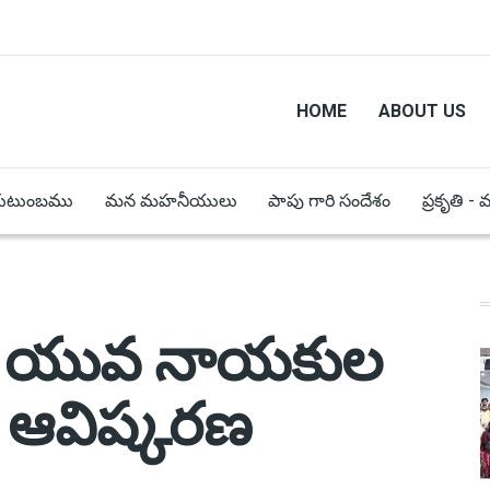
HOME
ABOUT US
కుటుంబము
మన మహనీయులు
పాపు గారి సందేశం
ప్రకృతి -
ీయ యువ నాయకుల
ర్ ఆవిష్కరణ