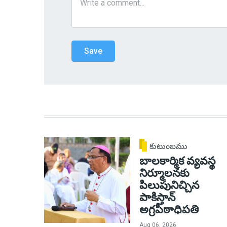
కుటుంబము
బాలకార్మిక వ్యవస్థ
నిర్మూలనకు
పిలుపునిచ్చిన
పాకిస్తాన్
అగ్రపీఠాధిపతి
Aug 06, 2026