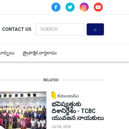
Search
CONTACT US
 మార్పులు
త్రైపాక్షిక వార్తలాపం
RELATED
కుటుంబము
భవిష్యత్తుకు
దిశానిర్దేశం - TCBC
యువజన నాయకులు
Jul 08, 2026