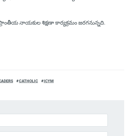
ప్రాంతీయ నాయకుల శిక్షణా కార్యక్రమం జరగనున్నది.
EADERS
CATHOLIC
ICYM