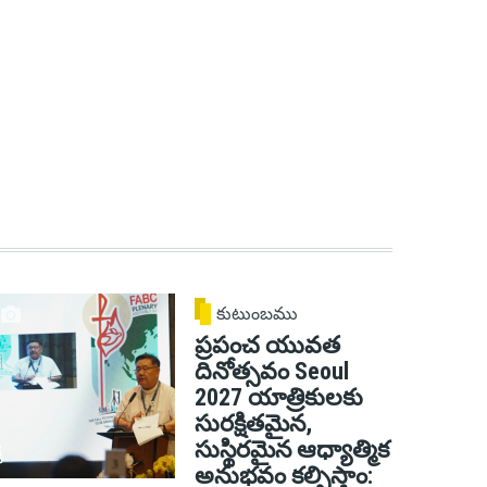
కుటుంబము
ప్రపంచ యువత
దినోత్సవం Seoul
2027 యాత్రికులకు
సురక్షితమైన,
సుస్థిరమైన ఆధ్యాత్మిక
అనుభవం కల్పిస్తాం: