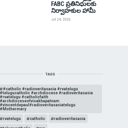
FABC ప్రతినిధులకు
నిర్వాహకుల హామీ
Jul 24, 2026
TAGS
#catholic #radioveritasasia #rvatelugu
#telugucatholic #archdiocese #radioveritasasia
#rvatelugu #catholicfaith
#archdioceseofvisakhapatnam
#vincentdepaul#radioveritasasiatelugu
#Mothermary
rvatelugu
catholic
radioveritasasia