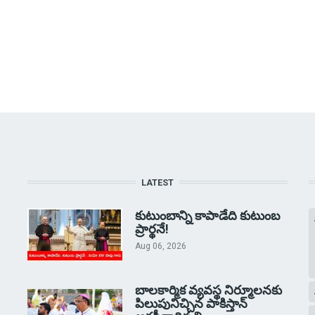
LATEST
కుటుంబాన్ని కాపాడేది కుటుంబ
ప్రార్థనే!
Aug 06, 2026
బాలకార్మిక వ్యవస్థ నిర్మూలనకు
పిలుపునిచ్చిన పాకిస్తాన్