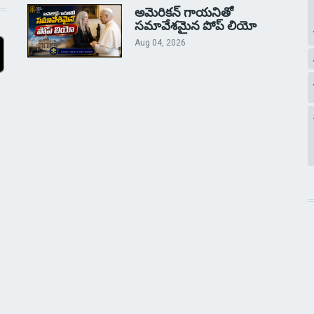
అమెరికన్ గాయనితో
సమావేశమైన పోప్ లియో
Aug 04, 2026