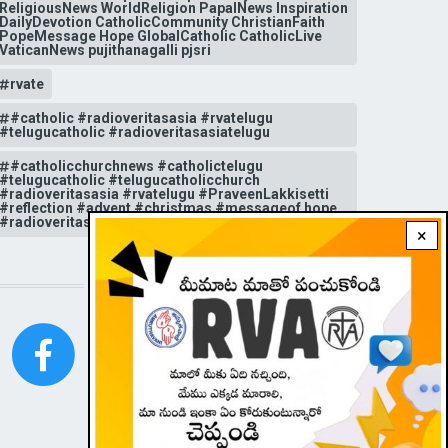
ReligiousNews WorldReligion PapalNews Inspiration
DailyDevotion CatholicCommunity ChristianFaith
PopeMessage Hope GlobalCatholic CatholicLive
VaticanNews pujithanagalli pjsri
rvate
#catholic #radioveritasasia #rvatelugu
#telugucatholic #radioveritasasiatelugu
#catholicchurchnews #catholictelugu
#telugucatholic #telugucatholicchurch
#radioveritasasia #rvatelugu #PraveenLakkisetti
#reflection #advent #christmas #messageof hope
#radioveritas #rvatelugu #viral #insta
×
STAY CONNECTED WITH US!