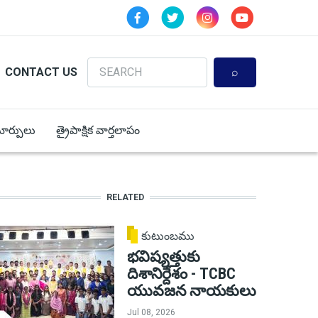
Search
CONTACT US
 మార్పులు
త్రైపాక్షిక వార్తలాపం
RELATED
కుటుంబము
భవిష్యత్తుకు
దిశానిర్దేశం - TCBC
యువజన నాయకులు
Jul 08, 2026