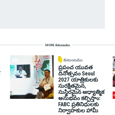
MORE కుటుంబము
కుటుంబము
ప్రపంచ యువత
దినోత్సవం Seoul
2027 యాత్రికులకు
సురక్షితమైన,
సుస్థిరమైన ఆధ్యాత్మిక
అనుభవం కల్పిస్తాం:
FABC ప్రతినిధులకు
నిర్వాహకుల హామీ