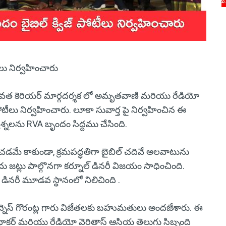
లు నిర్వహించారు
ువత కెరియర్ మార్గదర్శక లో అమృతవాణి మరియు రేడియో
ోటీలు నిర్వహించారు. లూకా సువార్త పై నిర్వహించిన ఈ
 ప్రశ్నలను RVA బృందం సిద్దము చేసింది.
ెంచడమే కాకుండా, క్రమపద్ధతిగా బైబిల్ చదివే అలవాటును
లు పాల్గొనగా కర్నూల్ డినరీ విజయం సాధించింది.
 డినరీ మూడవ స్థానంలో నిలిచింది .
్నెస్ గొరంట్ల గారు విజేతలకు బహుమతులు అందజేశారు. ఈ
ుధాకర్ మరియు రేడియో వెరితాస్ ఆసియ తెలుగు సిబ్బంది