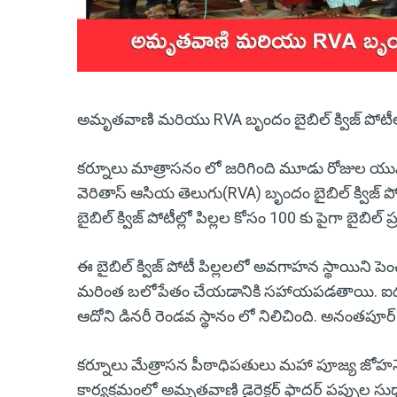
అమృతవాణి మరియు RVA బృందం బైబిల్ క్విజ్ పోటీ
కర్నూలు మాత్రాసనం లో జరిగింది మూడు రోజుల య
వెరితాస్ ఆసియ తెలుగు(RVA) బృందం బైబిల్ క్విజ్ ప
బైబిల్ క్విజ్ పోటీల్లో పిల్లల కోసం 100 కు పైగా బైబిల్
ఈ బైబిల్ క్విజ్ పోటీ పిల్లలలో అవగాహన స్థాయిని ప
మరింత బలోపేతం చేయడానికి సహాయపడతాయి. ఐదు జట్
ఆదోని డినరీ రెండవ స్థానం లో నిలిచింది. అనంతపూర్
కర్నూలు మేత్రాసన పీఠాధిపతులు మహా పూజ్య జోహన
కార్యక్రమంలో అమృతవాణి డైరెక్టర్ ఫాదర్ పప్పుల స