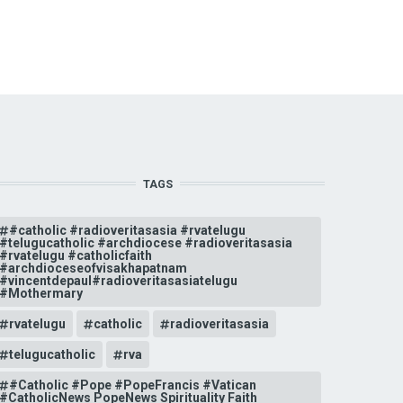
TAGS
#catholic #radioveritasasia #rvatelugu
#telugucatholic #archdiocese #radioveritasasia
#rvatelugu #catholicfaith
#archdioceseofvisakhapatnam
#vincentdepaul#radioveritasasiatelugu
#Mothermary
rvatelugu
catholic
radioveritasasia
telugucatholic
rva
#Catholic #Pope #PopeFrancis #Vatican
#CatholicNews PopeNews Spirituality Faith