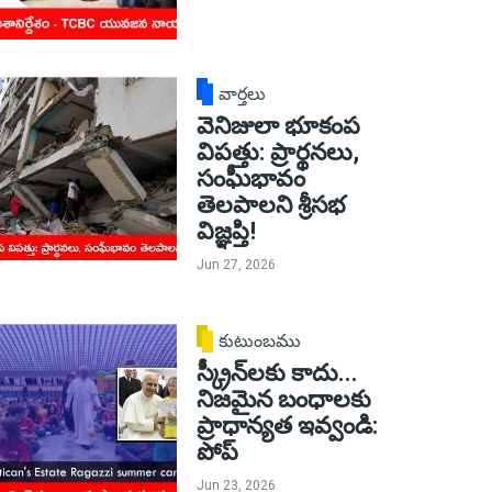
వార్తలు
వెనిజులా భూకంప
విపత్తు: ప్రార్థనలు,
సంఘీభావం
తెలపాలని శ్రీసభ
విజ్ఞప్తి!
Jun 27, 2026
కుటుంబము
స్క్రీన్‌లకు కాదు...
నిజమైన బంధాలకు
ప్రాధాన్యత ఇవ్వండి:
పోప్
Jun 23, 2026