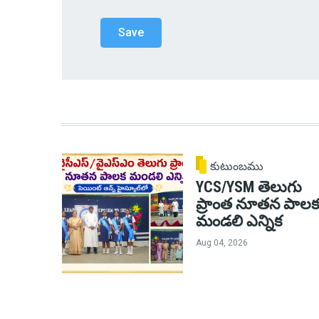
కుటుంబము
YCS/YSM తెలుగు
ప్రాంత నూతన పాలక
మండలి ఎన్నిక
Aug 04, 2026