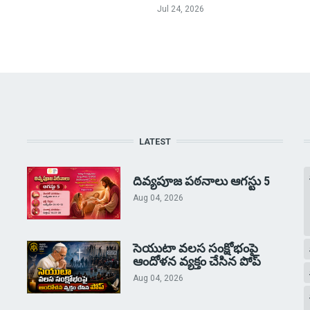
Jul 24, 2026
LATEST
దివ్యపూజ పఠనాలు ఆగస్టు 5
Aug 04, 2026
సెయుటా వలస సంక్షోభంపై
ఆందోళన వ్యక్తం చేసిన పోప్
Aug 04, 2026