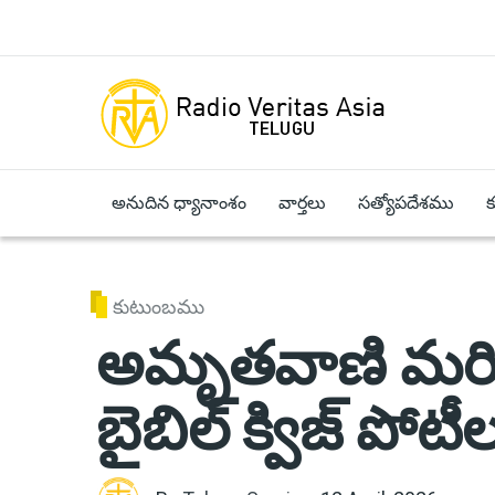
Skip to main content
అనుదిన ధ్యానాంశం
వార్తలు
సత్యోపదేశము
కుటుంబము
అమృతవాణి మరి
బైబిల్ క్విజ్ పోట