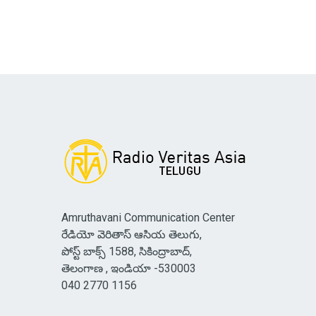
Amruthavani Communication Center
రేడియో వెరితాస్ ఆసియ తెలుగు,
పోస్ట్ బాక్స్ 1588, సికింద్రాబాద్,
తెలంగాణ , ఇండియా -530003
040 2770 1156