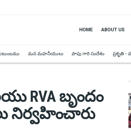
HOME
ABOUT US
కుటుంబము
మన మహనీయులు
పాపు గారి సందేశం
ప్రకృతి -
యు RVA బృందం
ీలు నిర్వహించారు