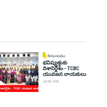
కుటుంబము
భవిష్యత్తుకు
దిశానిర్దేశం - TCBC
యువజన నాయకులు
Jul 08, 2026