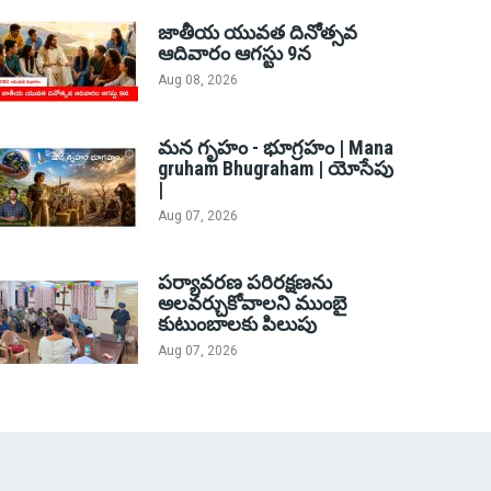
జాతీయ యువత దినోత్సవ
ఆదివారం ఆగస్టు 9న
Aug 08, 2026
మన గృహం - భూగ్రహం | Mana
gruham Bhugraham | యోసేపు
|
Aug 07, 2026
పర్యావరణ పరిరక్షణను
అలవర్చుకోవాలని ముంబై
కుటుంబాలకు పిలుపు
Aug 07, 2026