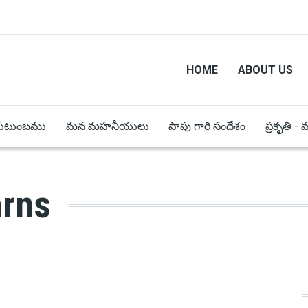
HOME
ABOUT US
కుటుంబము
మన మహనీయులు
పాపు గారి సందేశం
ప్రకృతి -
arns