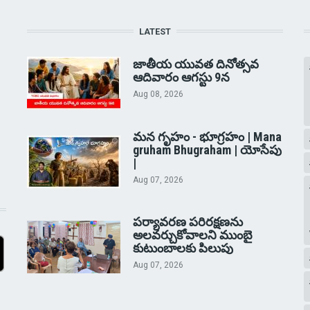
LATEST
జాతీయ యువత దినోత్సవ
ఆదివారం ఆగస్టు 9న
Aug 08, 2026
మన గృహం - భూగ్రహం | Mana
gruham Bhugraham | యోసేపు
|
Aug 07, 2026
పర్యావరణ పరిరక్షణను
అలవర్చుకోవాలని ముంబై
కుటుంబాలకు పిలుపు
Aug 07, 2026