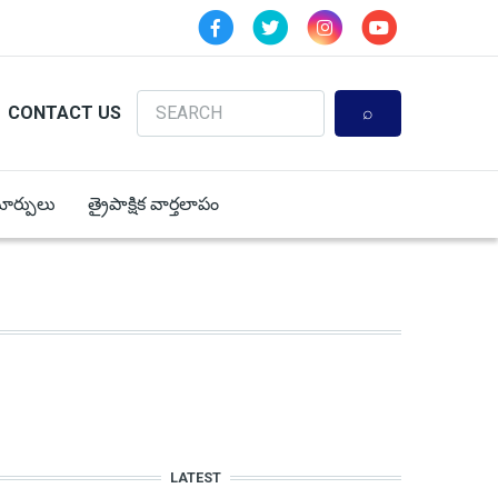
Search
CONTACT US
 మార్పులు
త్రైపాక్షిక వార్తలాపం
LATEST