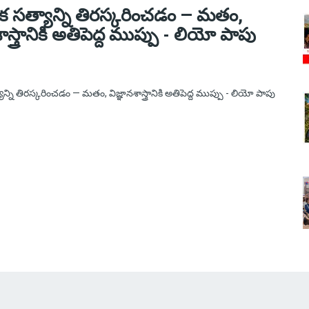
్షిక సత్యాన్ని తిరస్కరించడం — మతం,
శాస్త్రానికి అతిపెద్ద ముప్పు - లియో పాపు
6
త్యాన్ని తిరస్కరించడం — మతం, విజ్ఞానశాస్త్రానికి అతిపెద్ద ముప్పు - లియో పాపు