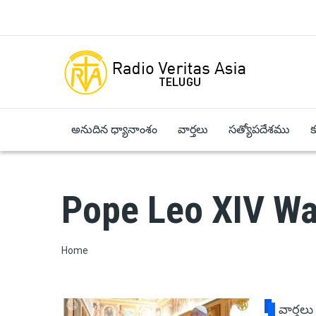
Skip to main content
అనుదిన ధ్యానాంశం
వార్తలు
సత్యోపదేశము
Pope Leo XIV W
Breadcrumb
Home
వార్తలు