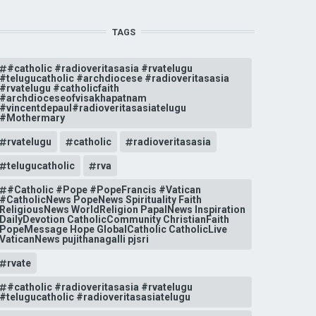
TAGS
#catholic #radioveritasasia #rvatelugu
#telugucatholic #archdiocese #radioveritasasia
#rvatelugu #catholicfaith
#archdioceseofvisakhapatnam
#vincentdepaul#radioveritasasiatelugu
#Mothermary
rvatelugu
catholic
radioveritasasia
telugucatholic
rva
#Catholic #Pope #PopeFrancis #Vatican
#CatholicNews PopeNews Spirituality Faith
ReligiousNews WorldReligion PapalNews Inspiration
DailyDevotion CatholicCommunity ChristianFaith
PopeMessage Hope GlobalCatholic CatholicLive
VaticanNews pujithanagalli pjsri
rvate
#catholic #radioveritasasia #rvatelugu
#telugucatholic #radioveritasasiatelugu