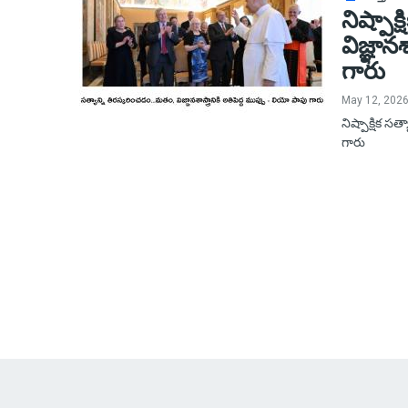
నిష్పాక
విజ్ఞాన
గారు
May 12, 202
నిష్పాక్షిక స
గారు