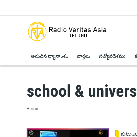
Skip to main content
అనుదిన ధ్యానాంశం
వార్తలు
సత్యోపదేశము
school & univers
Breadcrumb
Home
కుటుం