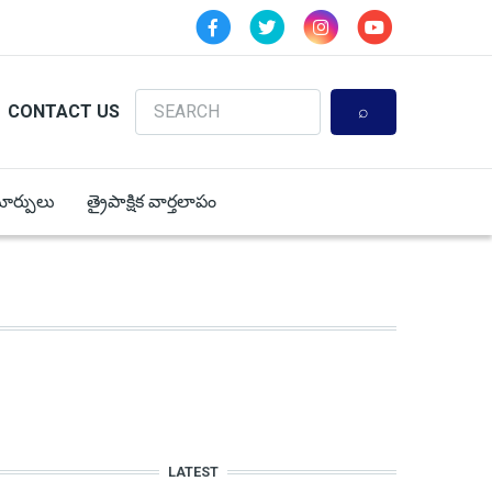
Search
CONTACT US
 మార్పులు
త్రైపాక్షిక వార్తలాపం
LATEST