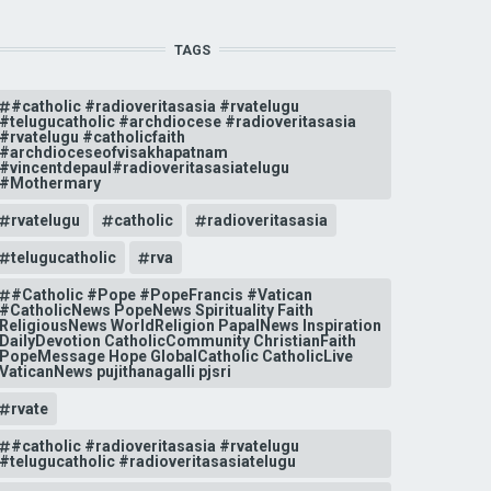
TAGS
#catholic #radioveritasasia #rvatelugu
#telugucatholic #archdiocese #radioveritasasia
#rvatelugu #catholicfaith
#archdioceseofvisakhapatnam
#vincentdepaul#radioveritasasiatelugu
#Mothermary
rvatelugu
catholic
radioveritasasia
telugucatholic
rva
#Catholic #Pope #PopeFrancis #Vatican
#CatholicNews PopeNews Spirituality Faith
ReligiousNews WorldReligion PapalNews Inspiration
DailyDevotion CatholicCommunity ChristianFaith
PopeMessage Hope GlobalCatholic CatholicLive
VaticanNews pujithanagalli pjsri
rvate
#catholic #radioveritasasia #rvatelugu
#telugucatholic #radioveritasasiatelugu