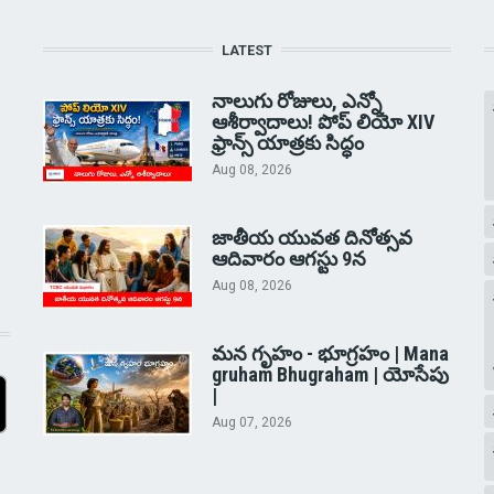
LATEST
నాలుగు రోజులు, ఎన్నో
ఆశీర్వాదాలు! పోప్ లియో XIV
ఫ్రాన్స్ యాత్రకు సిద్ధం
Aug 08, 2026
జాతీయ యువత దినోత్సవ
ఆదివారం ఆగస్టు 9న
Aug 08, 2026
మన గృహం - భూగ్రహం | Mana
gruham Bhugraham | యోసేపు
|
Aug 07, 2026