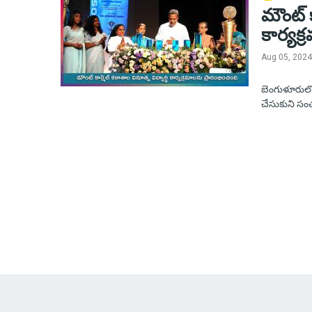
మౌంట్ క
కార్యక్
Aug 05, 2024
బెంగుళూరులోని
చేసుకుని సంచ