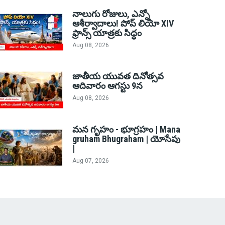
నాలుగు రోజులు, ఎన్నో
ఆశీర్వాదాలు! పోప్ లియో XIV
ఫ్రాన్స్ యాత్రకు సిద్ధం
Aug 08, 2026
జాతీయ యువత దినోత్సవ
ఆదివారం ఆగస్టు 9న
Aug 08, 2026
మన గృహం - భూగ్రహం | Mana
gruham Bhugraham | యోసేపు
|
Aug 07, 2026