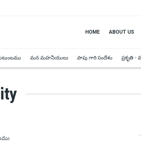
HOME
ABOUT US
కుటుంబము
మన మహనీయులు
పాపు గారి సందేశం
ప్రకృతి -
ity
బము