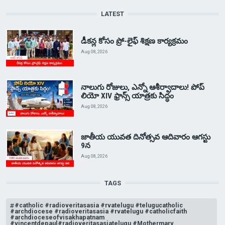
LATEST
డీకన్ల కోసం ప్రో-లైఫ్ శిక్షణ కార్యక్రమం
Aug 08, 2026
నాలుగు రోజులు, ఎన్నో ఆశీర్వాదాలు! పోప్
లియో XIV ఫ్రాన్స్ యాత్రకు సిద్ధం
Aug 08, 2026
జాతీయ యువత దినోత్సవ ఆదివారం ఆగస్టు
9న
Aug 08, 2026
TAGS
#catholic #radioveritasasia #rvatelugu #telugucatholic
#archdiocese #radioveritasasia #rvatelugu #catholicfaith
#archdioceseofvisakhapatnam
#vincentdepaul#radioveritasasiatelugu #Mothermary