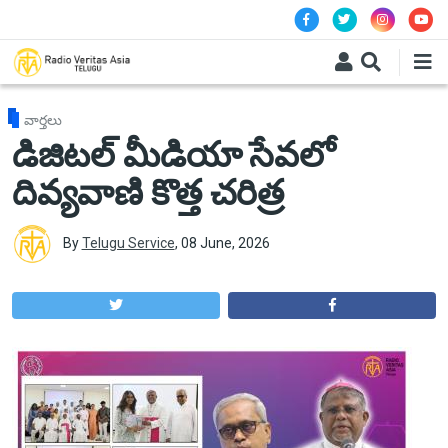
Skip to main content
వార్తలు
డిజిటల్ మీడియా సేవలో
దివ్యవాణి కొత్త చరిత్ర
By
Telugu Service
,
08 June, 2026