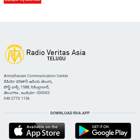
Amruthavani Communication Center
రేడియో వెరితాస్ ఆసియ తెలుగు,
పోస్ట్ బాక్స్ 1588, సికింద్రాబాద్,
తెలంగాణ , ఇండియా -530003
040 2770 1156
DOWNLOAD RVA APP