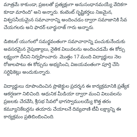
మాత్రమే కాకుండా, ప్రజలతో ప్రత్యక్షంగా అనుసంధానమయ్యే వేదికగా
కూడా మారింది" అని అన్నారు. కంటెంట్ సృష్టికర్తలు నిజమైన,
విశ్వసనీయమైన సమాచారాన్ని అందించడం ద్వారా సమాజానికి సేవ
చేయగలరు అని ఫాదర్ లూర్ధురాజ్ గారు అన్నారు.
డిజిటల్ యుగంలో సమర్థవంతంగా సమాచారాన్ని పంచుకునేందుకు
అవసరమైన నైపుణ్యాలు, నైతిక విలువలను అందించడమే ఈ కోర్సు
లక్ష్యంగా దీనిని నిర్వహించారు .మొత్తం 17 మంది విద్యార్థులు నెల
రోజులపాటు ఈ కోర్సును అభ్యసించి, విజయవంతంగా పూర్తి చేసి
సర్టిఫికెట్లు అందుకున్నారు.
విద్యార్థులు రూపొందించిన ప్రాజెక్టుల ప్రదర్శన ఈ కార్యక్రమానికి ప్రత్యేక
ఆకర్షణగా నిలిచింది. ఆధునిక మీడియా ద్వారా మంచి విలువలను
ప్రజలకు చేరవేసి, శ్రీసభ సేవలో భాగస్వాములయ్యే కొత్త తరం
కమ్యూనికేటర్లను తయారు చేయాలనే దివ్యవాణి టీవీ లక్ష్యాన్ని ఈ
కార్యక్రమం ప్రతిబింబించింది.