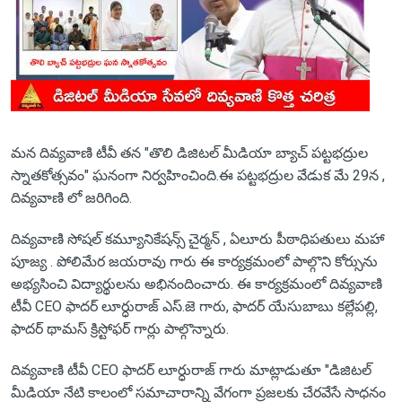
మన దివ్యవాణి టీవీ తన "తొలి డిజిటల్ మీడియా బ్యాచ్ పట్టభద్రుల
స్నాతకోత్సవం" ఘనంగా నిర్వహించింది.ఈ పట్టభద్రుల వేడుక మే 29న ,
దివ్యవాణి లో జరిగింది.
దివ్యవాణి సోషల్ కమ్యూనికేషన్స్ చైర్మన్ , ఏలూరు పీఠాధిపతులు మహా
పూజ్య . పోలిమేర జయరావు గారు ఈ కార్యక్రమంలో పాల్గొని కోర్సును
అభ్యసించి విద్యార్థులను అభినందించారు. ఈ కార్యక్రమంలో దివ్యవాణి
టీవీ CEO ఫాదర్ లూర్ధురాజ్ ఎస్.జె గారు, ఫాదర్ యేసుబాబు కల్లేపల్లి,
ఫాదర్ థామస్ క్రిస్టోఫర్ గార్లు పాల్గొన్నారు.
దివ్యవాణి టీవీ CEO ఫాదర్ లూర్ధురాజ్ గారు మాట్లాడుతూ "డిజిటల్
మీడియా నేటి కాలంలో సమాచారాన్ని వేగంగా ప్రజలకు చేరవేసే సాధనం