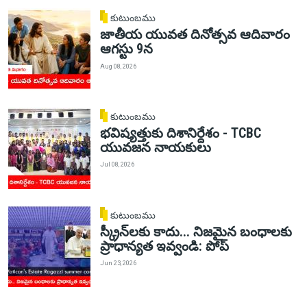
కుటుంబము
జాతీయ యువత దినోత్సవ ఆదివారం
ఆగస్టు 9న
Aug 08, 2026
కుటుంబము
భవిష్యత్తుకు దిశానిర్దేశం - TCBC
యువజన నాయకులు
Jul 08, 2026
కుటుంబము
స్క్రీన్‌లకు కాదు... నిజమైన బంధాలకు
ప్రాధాన్యత ఇవ్వండి: పోప్
Jun 23, 2026