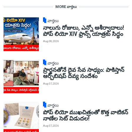
MORE వార్తలు
వార్తలు
నాలుగు రోజులు, ఎన్నో ఆశీర్వాదాలు!
పోప్ లియో XIV ఫ్రాన్స్ యాత్రకు సిద్ధం
Aug 08, 2026
వార్తలు
ప్రార్థనతోనే దైవ సేవ సాధ్యం: పాకిస్తాన్‌
ఆర్చ్‌బిషప్ దివ్య సందేశం
Aug 07, 2026
వార్తలు
పోప్ లియో ముఖచిత్రంతో కొత్త వాటికన్
నాణేల సెట్ విడుదల!
Aug 07, 2026