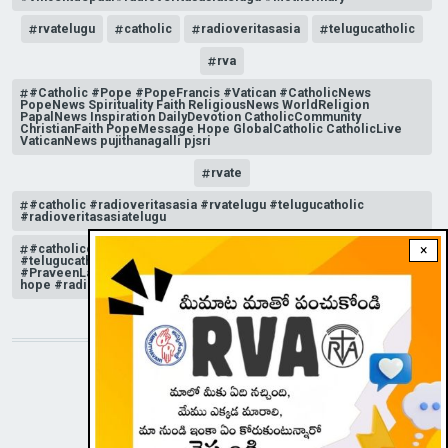
rvatelugu
catholic
radioveritasasia
telugucatholic
rva
#Catholic #Pope #PopeFrancis #Vatican #CatholicNews
PopeNews Spirituality Faith ReligiousNews WorldReligion
PapalNews Inspiration DailyDevotion CatholicCommunity
ChristianFaith PopeMessage Hope GlobalCatholic CatholicLive
VaticanNews pujithanagalli pjsri
rvate
#catholic #radioveritasasia #rvatelugu #telugucatholic
#radioveritasasiatelugu
#catholicchurchnews #catholictelugu #telugucatholic
×
#telugucatholicchurch #radioveritasasia #rvatelugu
#PraveenLakkisetti #reflection #advent #christmas #messageof
hope #radioveritas #rvatelugu #viral #insta
STAY CONNECTED WITH US!